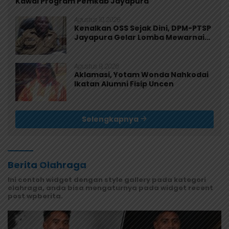
Kawal Program Pemkab Jayapura
Agustus 10, 2026
Kenalkan OSS Sejak Dini, DPM-PTSP
Jayapura Gelar Lomba Mewarnai
untuk 200 Anak
Agustus 9, 2026
Aklamasi, Yotam Wonda Nahkodai
Ikatan Alumni Fisip Uncen
Selengkapnya
Berita Olahraga
Ini contoh widget dengan style gallery pada kategori
olahraga, anda bisa mengaturnya pada widget recent
post wpberita.