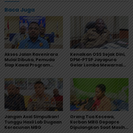
Baca Juga
Akses Jalan Ravenirara
Kenalkan OSS Sejak Dini,
Mulai Dibuka, Pemuda
DPM-PTSP Jayapura
Siap Kawal Program
Gelar Lomba Mewarnai
Pemkab Jayapura
untuk 200 Anak
Jangan Asal Simpulkan!
Orang Tua Kecewa,
Tunggu Hasil Lab Dugaan
Korban MBG Depapre
Keracunan MBG
Dipulangkan Saat Masih
Muntah dan Diare