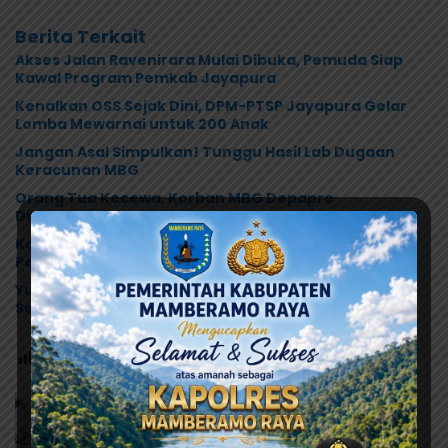
Berita Terkait
Akses Jalan Ravenirara Mulai Dibuka, Pemuda Siap
Kawal Program Pemkab Jayapura
Kenalkan OSS Sejak Dini, DPM-PTSP Jayapura Gelar
Lomba Mewarnai untuk 200 Anak
Jangan Asal Simpulkan! Tunggu Hasil Lab Dugaan
Keracunan MBG
Orang Tua Kecewa, Korban MBG Depapre
Dipulangkan Saat Masih Muntah dan Diare
Korban Bertambah, Orang Tua Murid Desak MBG di
Pesisir Tanah Merah Dihentikan
Yunus Wonda: Data Korban MBG Akan Diumumkan
Setelah Observasi Tiga Hari
Post Views:
69