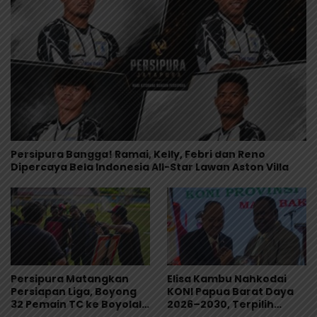
Persipura Bangga! Ramai, Kelly, Febri dan Reno
Dipercaya Bela Indonesia All-Star Lawan Aston Villa
Persipura Matangkan
Elisa Kambu Nahkodai
Persiapan Liga, Boyong
KONI Papua Barat Daya
32 Pemain TC ke Boyolali
2026–2030, Terpilih