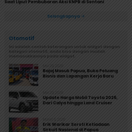
Saat Liput Pembubaran Aksi KNPB di Sentani
Selengkapnya
Otomotif
Ini adalah contoh keterangan untuk widget dengan
kategori otomotif, anda bisa dengan mudah
memasukkannya pada widget.
Mei 29, 2026
Bajaj Masuk Papua, Buka Peluang
Bisnis dan Lapangan Kerja Baru
Mei 29, 2026
Update Harga Mobil Toyota 2026,
Dari Calya hingga Land Cruiser
Maret 5, 2026
Erik Warikar Soroti Ketiadaan
Sirkuit Nasional di Papua