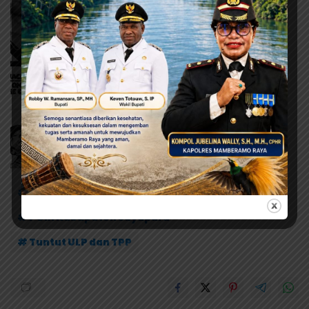
# Demo Guru
# Lobby Parkiran kantor Bupati
# PGRI Kabupaten Jayapura
# Tuntut ULP dan TPP