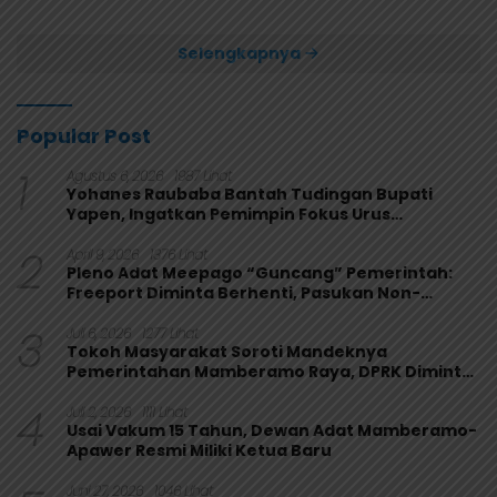
Usai Bungkam Eks PON
Secara Aklamasi
Papua 4-1
Selengkapnya
Popular Post
1
Agustus 6, 2026
1987 Lihat
Yohanes Raubaba Bantah Tudingan Bupati
Yapen, Ingatkan Pemimpin Fokus Urus
Kepentingan Rakyat
2
April 9, 2026
1376 Lihat
Pleno Adat Meepago “Guncang” Pemerintah:
Freeport Diminta Berhenti, Pasukan Non-
Organik Harus Ditarik
3
Juli 6, 2026
1277 Lihat
Tokoh Masyarakat Soroti Mandeknya
Pemerintahan Mamberamo Raya, DPRK Diminta
Perkuat Fungsi Pengawasan
4
Juli 2, 2026
1111 Lihat
Usai Vakum 15 Tahun, Dewan Adat Mamberamo-
Apawer Resmi Miliki Ketua Baru
Juni 27, 2026
1046 Lihat