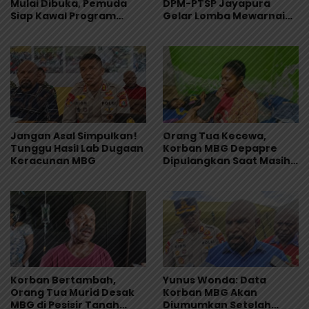
Mulai Dibuka, Pemuda
DPM-PTSP Jayapura
Siap Kawal Program
Gelar Lomba Mewarnai
Pemkab Jayapura
untuk 200 Anak
Jangan Asal Simpulkan!
Orang Tua Kecewa,
Tunggu Hasil Lab Dugaan
Korban MBG Depapre
Keracunan MBG
Dipulangkan Saat Masih
Muntah dan Diare
Korban Bertambah,
Yunus Wonda: Data
Orang Tua Murid Desak
Korban MBG Akan
MBG di Pesisir Tanah
Diumumkan Setelah