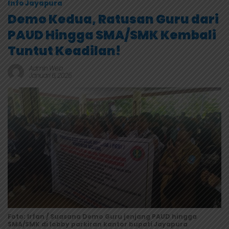
Info Jayapura
Demo Kedua, Ratusan Guru dari
PAUD Hingga SMA/SMK Kembali
Tuntut Keadilan!
Admin Web
Januari 6, 2025
Foto: Irfan / Suasana Demo Guru jenjang PAUD hingga
SMA/SMK di lobby parkiran kantor bupati Jayapura