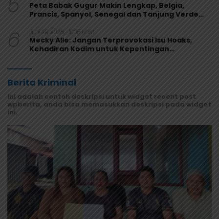
5
Peta Babak Gugur Makin Lengkap, Belgia,
Prancis, Spanyol, Senegal dan Tanjung Verde
Melaju
6
Juni 29, 2026
1005 Lihat
Mecky Alle: Jangan Terprovokasi Isu Hoaks,
Kehadiran Kodim untuk Kepentingan
Masyarakat Mamberamo Raya
Berita Kriminal
Ini adalah contoh deskripsi untuk widget recent post
wpberita, anda bisa memasukkan deskripsi pada widget
ini.