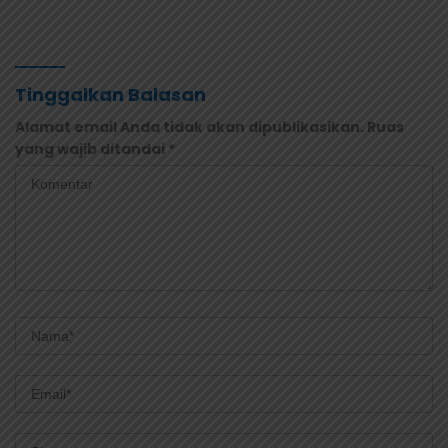
Merah Dihentikan
Observasi Tiga Hari
Tinggalkan Balasan
Alamat email Anda tidak akan dipublikasikan.
Ruas
yang wajib ditandai
*