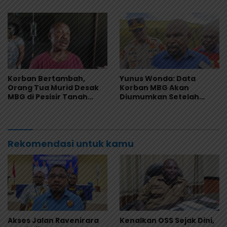
Korban Bertambah,
Yunus Wonda: Data
Orang Tua Murid Desak
Korban MBG Akan
MBG di Pesisir Tanah
Diumumkan Setelah
Merah Dihentikan
Observasi Tiga Hari
Rekomendasi untuk kamu
Akses Jalan Ravenirara
Kenalkan OSS Sejak Dini,