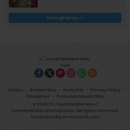
Selengkapnya
Indeks
Redaksi Box
Kode Etik
Privacy Policy
Disclaimer
Pedoman Media Siber
© 2026 CV. Foja Mamberamo |
jurnalmamberamofoja.com. All rights reserved.
Developed by m-onetech.com