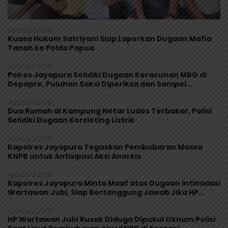
Agustus 8, 2026
Kuasa Hukum Satriyani Siap Laporkan Dugaan Mafia
Tanah ke Polda Papua
Agustus 5, 2026
Polres Jayapura Selidiki Dugaan Keracunan MBG di
Depapre, Puluhan Saksi Diperiksa dan Sampel
Makanan Diuji
Agustus 4, 2026
Dua Rumah di Kampung Netar Ludes Terbakar, Polisi
Selidiki Dugaan Korsleting Listrik
Agustus 3, 2026
Kapolres Jayapura Tegaskan Pembubaran Massa
KNPB untuk Antisipasi Aksi Anarkis
Agustus 3, 2026
Kapolres Jayapura Minta Maaf atas Dugaan Intimidasi
Wartawan Jubi, Siap Bertanggung Jawab Jika HP
Rusak
Agustus 3, 2026
HP Wartawan Jubi Rusak Diduga Dipukul Oknum Polisi