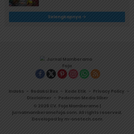
Selengkapnya
Indeks
Redaksi Box
Kode Etik
Privacy Policy
Disclaimer
Pedoman Media Siber
© 2026 CV. Foja Mamberamo |
jurnalmamberamofoja.com. All rights reserved.
Developed by m-onetech.com