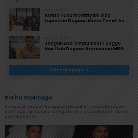
Agustus 8, 2026
Kuasa Hukum Satriyani Siap
Laporkan Dugaan Mafia Tanah ke
Polda Papua
Agustus 8, 2026
Jangan Asal Simpulkan! Tunggu
Hasil Lab Dugaan Keracunan MBG
Selengkapnya
Berita Olahraga
Ini contoh widget dengan style gallery pada kategori
olahraga, anda bisa mengaturnya pada widget recent
post wpberita.