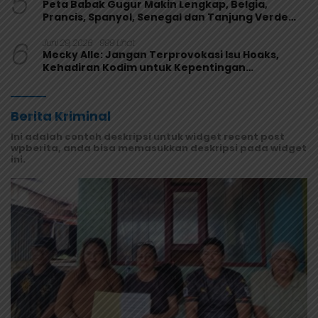
5
Peta Babak Gugur Makin Lengkap, Belgia,
Prancis, Spanyol, Senegal dan Tanjung Verde
Melaju
6
Juni 29, 2026
999 Lihat
Mecky Alle: Jangan Terprovokasi Isu Hoaks,
Kehadiran Kodim untuk Kepentingan
Masyarakat Mamberamo Raya
Berita Kriminal
Ini adalah contoh deskripsi untuk widget recent post
wpberita, anda bisa memasukkan deskripsi pada widget
ini.