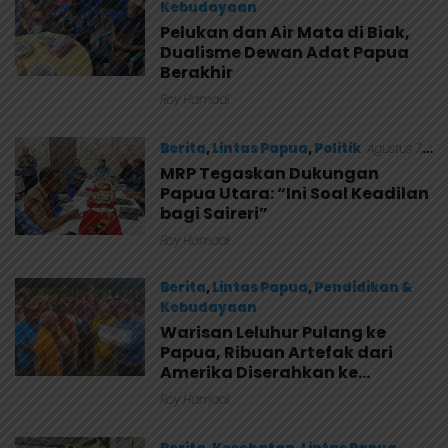
Kebudayaan
Pelukan dan Air Mata di Biak,
Agustus 8, 2026
Dualisme Dewan Adat Papua
Berakhir
Roy Hamadi
Berita
,
Lintas Papua
,
Politik
Agustus 7,
2026
MRP Tegaskan Dukungan
Papua Utara: “Ini Soal Keadilan
bagi Saireri”
Roy Hamadi
Berita
,
Lintas Papua
,
Pendidikan &
Kebudayaan
Warisan Leluhur Pulang ke
Agustus 7, 2026
Papua, Ribuan Artefak dari
Amerika Diserahkan ke
Museum Uncen
Roy Hamadi