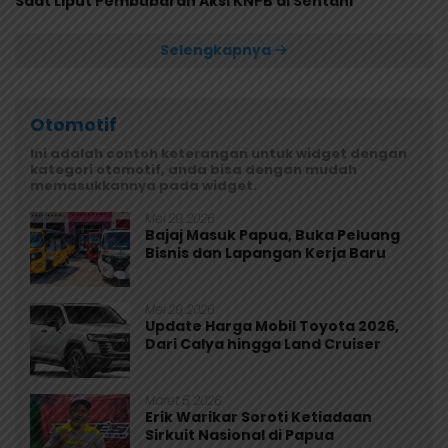
Saat Liput Pembubaran Aksi KNPB di Sentani
Selengkapnya
Otomotif
Ini adalah contoh keterangan untuk widget dengan
kategori otomotif, anda bisa dengan mudah
memasukkannya pada widget.
Mei 29, 2026
Bajaj Masuk Papua, Buka Peluang
Bisnis dan Lapangan Kerja Baru
Mei 29, 2026
Update Harga Mobil Toyota 2026,
Dari Calya hingga Land Cruiser
Maret 5, 2026
Erik Warikar Soroti Ketiadaan
Sirkuit Nasional di Papua