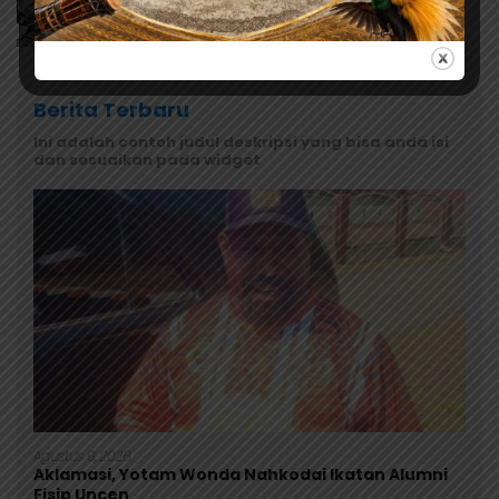
Berita Terbaru
Ini adalah contoh judul deskripsi yang bisa anda isi
dan sesuaikan pada widget
Agustus 9, 2026
Aklamasi, Yotam Wonda Nahkodai Ikatan Alumni
Fisip Uncen