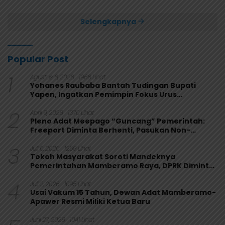
Papua 4-1
Selengkapnya
Popular Post
1
Agustus 6, 2026
1966 Lihat
Yohanes Raubaba Bantah Tudingan Bupati
Yapen, Ingatkan Pemimpin Fokus Urus
Kepentingan Rakyat
2
April 9, 2026
1370 Lihat
Pleno Adat Meepago “Guncang” Pemerintah:
Freeport Diminta Berhenti, Pasukan Non-
Organik Harus Ditarik
3
Juli 6, 2026
1259 Lihat
Tokoh Masyarakat Soroti Mandeknya
Pemerintahan Mamberamo Raya, DPRK Diminta
Perkuat Fungsi Pengawasan
4
Juli 2, 2026
1095 Lihat
Usai Vakum 15 Tahun, Dewan Adat Mamberamo-
Apawer Resmi Miliki Ketua Baru
Juni 27, 2026
1041 Lihat