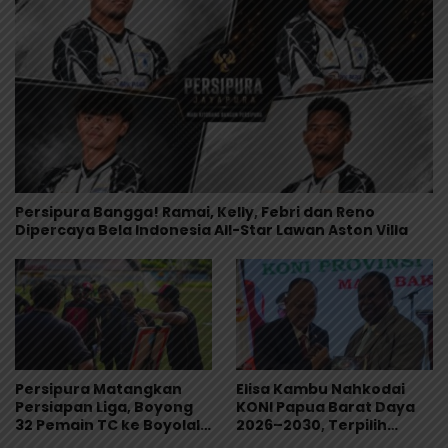
Persipura Bangga! Ramai, Kelly, Febri dan Reno
Dipercaya Bela Indonesia All-Star Lawan Aston Villa
Persipura Matangkan
Elisa Kambu Nahkodai
Persiapan Liga, Boyong
KONI Papua Barat Daya
32 Pemain TC ke Boyolali
2026–2030, Terpilih
Usai Bungkam Eks PON
Secara Aklamasi