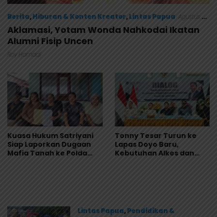
Berita
,
Hiburan & Konten Kreator
,
Lintas Papua
Agustus 9,
2026
Aklamasi, Yotam Wonda Nahkodai Ikatan
Alumni Fisip Uncen
Roy Hamadi
Kuasa Hukum Satriyani
Tonny Tesar Turun ke
Siap Laporkan Dugaan
Lapas Doyo Baru,
Mafia Tanah ke Polda
Kebutuhan Alkes dan
Papua
Keamanan Jadi Sorotan
Lintas Papua
,
Pendidikan &