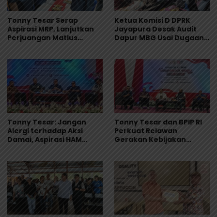
Tonny Tesar Serap
Ketua Komisi D DPRK
Aspirasi MRP, Lanjutkan
Jayapura Desak Audit
Perjuangan Matius
Dapur MBG Usai Dugaan
Awaitouw, Kawal
Keracunan Massal di
Perlindungan RUU
Depapre
Masyarakat Adat
Tonny Tesar: Jangan
Tonny Tesar dan BPIP RI
Alergi terhadap Aksi
Perkuat Relawan
Damai, Aspirasi HAM
Gerakan Kebijakan
Adalah Bagian dari
Pancasila di Jayapura
Demokrasi