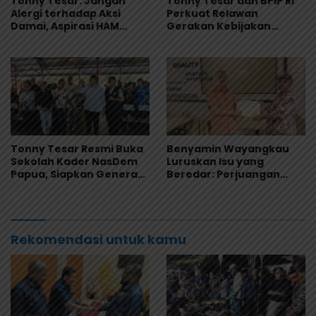
Tonny Tesar: Jangan
Tonny Tesar dan BPIP RI
Alergi terhadap Aksi
Perkuat Relawan
Damai, Aspirasi HAM
Gerakan Kebijakan
Adalah Bagian dari
Pancasila di Jayapura
Demokrasi
Tonny Tesar Resmi Buka
Benyamin Wayangkau
Sekolah Kader NasDem
Luruskan Isu yang
Papua, Siapkan Generasi
Beredar: Perjuangan
Muda Berjiwa Nasionalis
Papua Utara Murni
dan Siap Memimpin
Aspirasi Rakyat
Rekomendasi untuk kamu