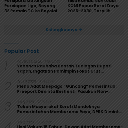
Persipura Matangkan
Elisa Kambu Nahkodai
Persiapan Liga, Boyong
KONI Papua Barat Daya
32 Pemain TC ke Boyolali
2026–2030, Terpilih
Usai Bungkam Eks PON
Secara Aklamasi
Papua 4-1
Selengkapnya
Popular Post
1
Agustus 6, 2026
1487 Lihat
Yohanes Raubaba Bantah Tudingan Bupati
Yapen, Ingatkan Pemimpin Fokus Urus
Kepentingan Rakyat
2
April 9, 2026
1353 Lihat
Pleno Adat Meepago “Guncang” Pemerintah:
Freeport Diminta Berhenti, Pasukan Non-
Organik Harus Ditarik
3
Juli 6, 2026
1239 Lihat
Tokoh Masyarakat Soroti Mandeknya
Pemerintahan Mamberamo Raya, DPRK Diminta
Perkuat Fungsi Pengawasan
4
Juli 2, 2026
1069 Lihat
Usai Vakum 15 Tahun, Dewan Adat Mamberamo-