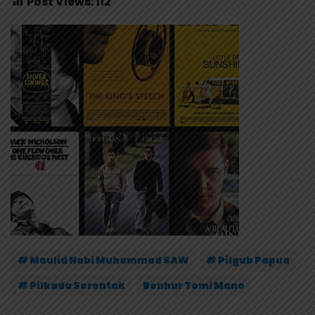
Post Views:
112
# Maulid Nabi Muhammad SAW
# Pilgub Papua
# Pilkada Serentak
Benhur Tomi Mano