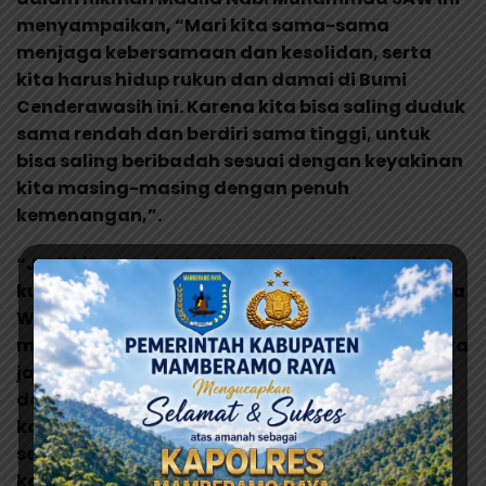
menyampaikan, “Mari kita sama-sama
menjaga kebersamaan dan kesolidan, serta
kita harus hidup rukun dan damai di Bumi
Cenderawasih ini. Karena kita bisa saling duduk
sama rendah dan berdiri sama tinggi, untuk
bisa saling beribadah sesuai dengan keyakinan
kita masing-masing dengan penuh
kemenangan,”.
“Jadi kita meningkatkan mutu kualitas, serta
kuantitas keimanan kita kepada Allah Subhana
Wa’ Ta’ala. Sedangkan untuk imbauan di
moment Pilkada ini, saya berpesan kepada para
jamaah bahwasannya gunakan hak pilih anda
dengan bijak. Silahkan memilih sesuai dengan
kategori pilihan dalam hati dan bukan karena
sesuatu hal. Tetapi harus sesuai dengan
keinginan hati, bahwa yang di pilih adalah