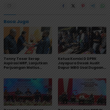
Baca Juga
Tonny Tesar Serap
Ketua Komisi D DPRK
Aspirasi MRP, Lanjutkan
Jayapura Desak Audit
Perjuangan Matius
Dapur MBG Usai Dugaan
Awaitouw, Kawal
Keracunan Massal di
Perlindungan RUU
Depapre
Masyarakat Adat