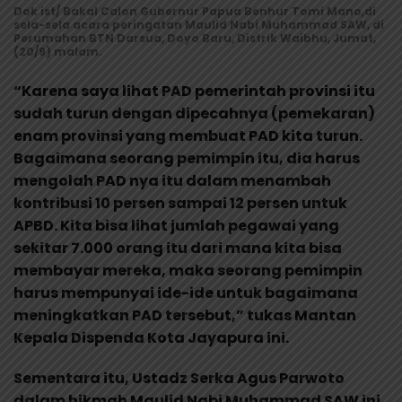
Dok ist/ Bakal Calon Gubernur Papua Benhur Tomi Mano,di
sela-sela acara peringatan Maulid Nabi Muhammad SAW, di
Perumahan BTN Darsua, Doyo Baru, Distrik Waibhu, Jumat,
(20/9) malam.
“Karena saya lihat PAD pemerintah provinsi itu
sudah turun dengan dipecahnya (pemekaran)
enam provinsi yang membuat PAD kita turun.
Bagaimana seorang pemimpin itu, dia harus
mengolah PAD nya itu dalam menambah
kontribusi 10 persen sampai 12 persen untuk
APBD. Kita bisa lihat jumlah pegawai yang
sekitar 7.000 orang itu dari mana kita bisa
membayar mereka, maka seorang pemimpin
harus mempunyai ide-ide untuk bagaimana
meningkatkan PAD tersebut,” tukas Mantan
Kepala Dispenda Kota Jayapura ini.
Sementara itu, Ustadz Serka Agus Parwoto
dalam hikmah Maulid Nabi Muhammad SAW ini