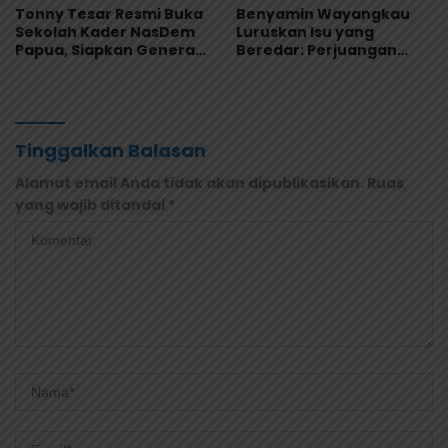
Tonny Tesar Resmi Buka
Benyamin Wayangkau
Sekolah Kader NasDem
Luruskan Isu yang
Papua, Siapkan Generasi
Beredar: Perjuangan
Muda Berjiwa Nasionalis
Papua Utara Murni
dan Siap Memimpin
Aspirasi Rakyat
Tinggalkan Balasan
Alamat email Anda tidak akan dipublikasikan.
Ruas
yang wajib ditandai
*