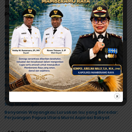
orang yang layak untuk di jadikan seorang
pemimpin,” pungkas Ustadz Serka Agus.
(Fan)
Berita Terkait
Tonny Tesar Serap Aspirasi MRP, Lanjutkan
Perjuangan Matius Awaitouw, Kawal Perlindungan RUU
Masyarakat Adat
Ketua Komisi D DPRK Jayapura Desak Audit Dapur
MBG Usai Dugaan Keracunan Massal di Depapre
Tonny Tesar: Jangan Alergi terhadap Aksi Damai,
Aspirasi HAM Adalah Bagian dari Demokrasi
Tonny Tesar dan BPIP RI Perkuat Relawan Gerakan
Kebijakan Pancasila di Jayapura
Tonny Tesar Resmi Buka Sekolah Kader NasDem
Papua, Siapkan Generasi Muda Berjiwa Nasionalis dan
Siap Memimpin
Benyamin Wayangkau Luruskan Isu yang Beredar:
Perjuangan Papua Utara Murni Aspirasi Rakyat