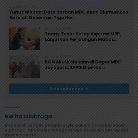
Agustus 7, 2026
Yunus Wonda: Data Korban MBG Akan Diumumkan
Setelah Observasi Tiga Hari
Agustus 7, 2026
Tonny Tesar Serap Aspirasi MRP,
Lanjutkan Perjuangan Matius
Awaitouw, Kawal Perlindungan RUU
Masyarakat Adat
Agustus 6, 2026
BGN Akui Kelalaian di Dapur MBG
Jayapura, SPPG Disetop
Sementara dan Dievaluasi Total
Selengkapnya
Berita Olahraga
Ini contoh widget dengan style gallery pada kategori
olahraga, anda bisa mengaturnya pada widget recent
post wpberita.