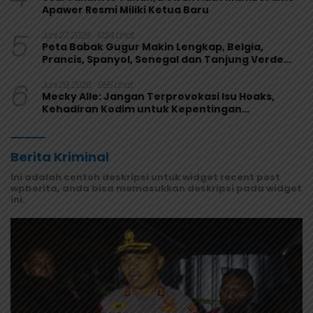
Apawer Resmi Miliki Ketua Baru
5
Juni 27, 2026
1024 Lihat
Peta Babak Gugur Makin Lengkap, Belgia,
Prancis, Spanyol, Senegal dan Tanjung Verde
Melaju
6
Juni 29, 2026
985 Lihat
Mecky Alle: Jangan Terprovokasi Isu Hoaks,
Kehadiran Kodim untuk Kepentingan
Masyarakat Mamberamo Raya
Berita Kriminal
Ini adalah contoh deskripsi untuk widget recent post
wpberita, anda bisa memasukkan deskripsi pada widget
ini.