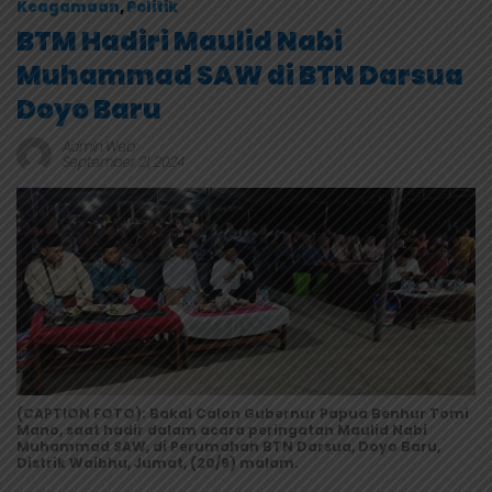
Keagamaan
,
Politik
BTM Hadiri Maulid Nabi
Muhammad SAW di BTN Darsua
Doyo Baru
Admin Web
September 21, 2024
(CAPTION FOTO): Bakal Calon Gubernur Papua Benhur Tomi
Mano, saat hadir dalam acara peringatan Maulid Nabi
Muhammad SAW, di Perumahan BTN Darsua, Doyo Baru,
Distrik Waibhu, Jumat, (20/9) malam.