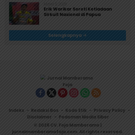
Maret 5, 2026
Erik Warikar Soroti Ketiadaan
Sirkuit Nasional di Papua
Selengkapnya
Indeks
Redaksi Box
Kode Etik
Privacy Policy
Disclaimer
Pedoman Media Siber
© 2026 CV. Foja Mamberamo |
jurnalmamberamofoja.com. All rights reserved.