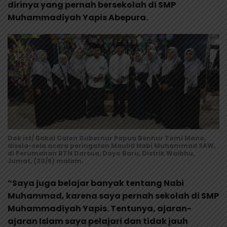
dirinya yang pernah bersekolah di SMP
Muhammadiyah Yapis Abepura.
Dok ist/ Bakal Calon Gubernur Papua Benhur Tomi Mano,
disela-sela acara peringatan Maulid Nabi Muhammad SAW,
di Perumahan BTN Darsua, Doyo Baru, Distrik Waibhu,
Jumat, (20/9) malam.
“Saya juga belajar banyak tentang Nabi
Muhammad, karena saya pernah sekolah di SMP
Muhammadiyah Yapis. Tentunya, ajaran-
ajaran Islam saya pelajari dan tidak jauh