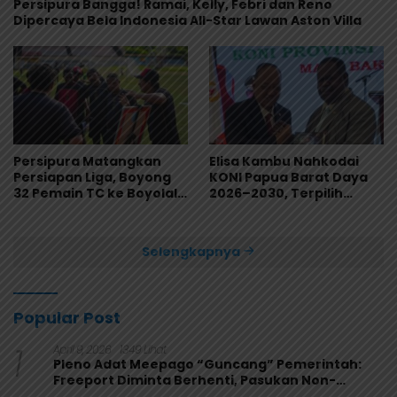
Persipura Bangga! Ramai, Kelly, Febri dan Reno
Dipercaya Bela Indonesia All-Star Lawan Aston Villa
Persipura Matangkan
Elisa Kambu Nahkodai
Persiapan Liga, Boyong
KONI Papua Barat Daya
32 Pemain TC ke Boyolali
2026–2030, Terpilih
Usai Bungkam Eks PON
Secara Aklamasi
Papua 4-1
Selengkapnya
Popular Post
1
April 9, 2026
1349 Lihat
Pleno Adat Meepago “Guncang” Pemerintah:
Freeport Diminta Berhenti, Pasukan Non-
Organik Harus Ditarik