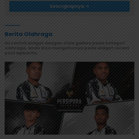
Selengkapnya
Berita Olahraga
Ini contoh widget dengan style gallery pada kategori
olahraga, anda bisa mengaturnya pada widget recent
post wpberita.