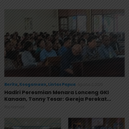
Anggaran Lembaga
Masuk Kalender Event
Nasional
Berita
,
Keagamaan
,
Lintas Papua
Agustus 2, 2026
Hadiri Peresmian Menara Lonceng GKI
Kanaan, Tonny Tesar: Gereja Perekat
Persaudaraan di Papua
Roy Hamadi