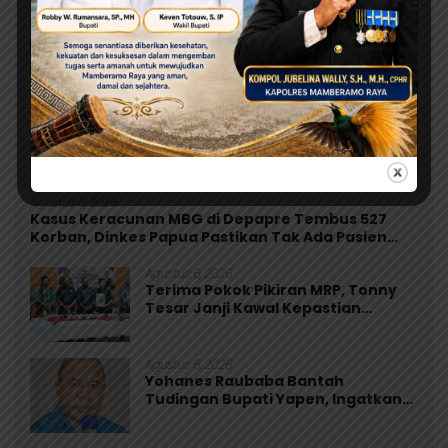
Agustus 6, 2026
Kasus Keracunan MBG di Depapre Tembus 527
Korban, Dinkes Papua Pastikan Tak Ada Pasien
Kritis
Agustus 6, 2026
Terima Pokok Pikiran MRP, Tonny
Tesar Janji Kawal Kepastian
Anggaran Lembaga
Agustus 6, 2026
Yohanes Raubaba Bantah
Tudingan Bupati Yapen, Ingatkan
Pemimpin Fokus Urus Kepentingan
Rakyat