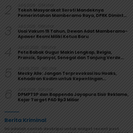
2
Juli 6, 2026
1234 Lihat
Tokoh Masyarakat Soroti Mandeknya
Pemerintahan Mamberamo Raya, DPRK Diminta
Perkuat Fungsi Pengawasan
3
Juli 2, 2026
1066 Lihat
Usai Vakum 15 Tahun, Dewan Adat Mamberamo-
Apawer Resmi Miliki Ketua Baru
4
Juni 27, 2026
1018 Lihat
Peta Babak Gugur Makin Lengkap, Belgia,
Prancis, Spanyol, Senegal dan Tanjung Verde
Melaju
5
Juni 29, 2026
982 Lihat
Mecky Alle: Jangan Terprovokasi Isu Hoaks,
Kehadiran Kodim untuk Kepentingan
Masyarakat Mamberamo Raya
6
Juli 8, 2026
928 Lihat
DPMPTSP dan Bappenda Jayapura Sisir Reklame,
Kejar Target PAD Rp3 Miliar
Berita Kriminal
Ini adalah contoh deskripsi untuk widget recent post