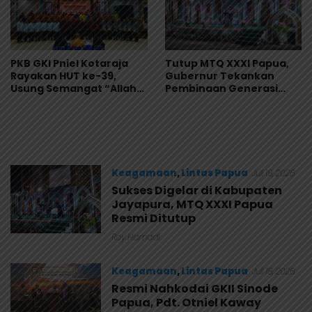
PKB GKI Pniel Kotaraja
Tutup MTQ XXXI Papua,
Rayakan HUT ke-39,
Gubernur Tekankan
Usung Semangat “Allah
Pembinaan Generasi
Peduli dan Memulihkan”
Qurani Demi Wujudkan
Papua Cerah
Keagamaan
,
Lintas Papua
Juli 19, 2026
Sukses Digelar di Kabupaten
Jayapura, MTQ XXXI Papua
Resmi Ditutup
Roy Hamadi
Keagamaan
,
Lintas Papua
Juli 18, 2026
Resmi Nahkodai GKII Sinode
Papua, Pdt. Otniel Kaway