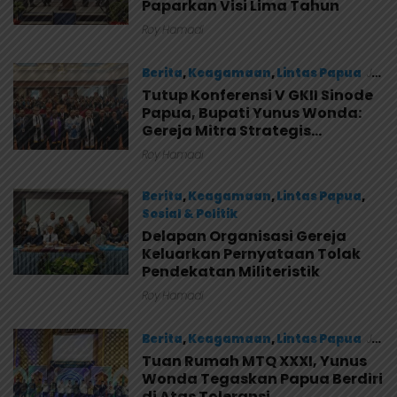
Paparkan Visi Lima Tahun
Roy Hamadi
Berita
,
Keagamaan
,
Lintas Papua
Juli
17, 2026
Tutup Konferensi V GKII Sinode
Papua, Bupati Yunus Wonda:
Gereja Mitra Strategis
Selamatkan Generasi Muda
Roy Hamadi
Berita
,
Keagamaan
,
Lintas Papua
,
Sosial & Politik
Delapan Organisasi Gereja
Juli 17, 2026
Keluarkan Pernyataan Tolak
Pendekatan Militeristik
Roy Hamadi
Berita
,
Keagamaan
,
Lintas Papua
Juli
16, 2026
Tuan Rumah MTQ XXXI, Yunus
Wonda Tegaskan Papua Berdiri
di Atas Toleransi