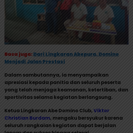
Baca juga:
Dari Lingkaran Abepura, Domino
Menjadi Jalan Prestasi
Dalam sambutannya, ia menyampaikan
apresiasi kepada panitia dan seluruh peserta
yang telah menjaga keamanan, ketertiban, dan
sportivitas selama kegiatan berlangsung.
Ketua Lingkaran Abe Domino Club,
Viktor
Christian Burdam
, mengaku bersyukur karena
seluruh rangkaian kegiatan dapat berjalan
lancar dan sukses hingga selesai.