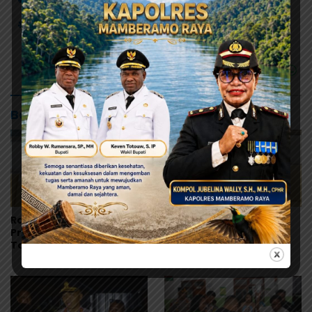
# Turnamen Domino
Baca Juga
Ramses Wally Minta
Ramses Wally: Festival
Program MBG Dievaluasi
Danau Sentani Ke-XV
Total, Usul Dana
2026 Harus Kembali
Langsung Dikelola
Masuk Kalender Event
Sekolah
Nasional