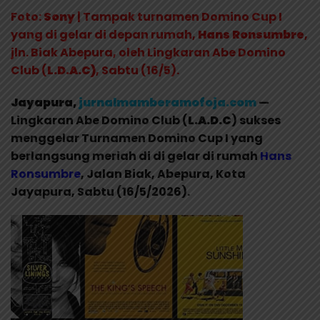
Foto:
Sony
| Tampak turnamen Domino Cup I
yang di gelar di depan rumah,
Hans Ronsumbre
,
jln. Biak Abepura, oleh Lingkaran Abe Domino
Club (
L.D.A.C)
, Sabtu (16/5).
Jayapura,
jurnalmamberamofoja.com
—
Lingkaran Abe Domino Club (
L.A.D.C
) sukses
menggelar Turnamen Domino Cup I yang
berlangsung meriah di di gelar di rumah
Hans
Ronsumbre
, Jalan Biak, Abepura, Kota
Jayapura, Sabtu (16/5/2026).