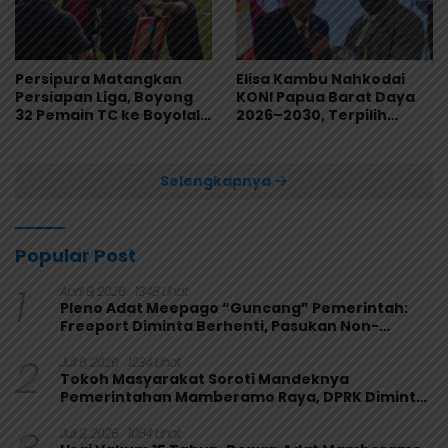
Persipura Matangkan
Elisa Kambu Nahkodai
Persiapan Liga, Boyong
KONI Papua Barat Daya
32 Pemain TC ke Boyolali
2026–2030, Terpilih
Usai Bungkam Eks PON
Secara Aklamasi
Papua 4-1
Selengkapnya
Popular Post
1
April 9, 2026
1348 Lihat
Pleno Adat Meepago “Guncang” Pemerintah:
Freeport Diminta Berhenti, Pasukan Non-
Organik Harus Ditarik
2
Juli 6, 2026
1234 Lihat
Tokoh Masyarakat Soroti Mandeknya
Pemerintahan Mamberamo Raya, DPRK Diminta
Perkuat Fungsi Pengawasan
Juli 2, 2026
1064 Lihat