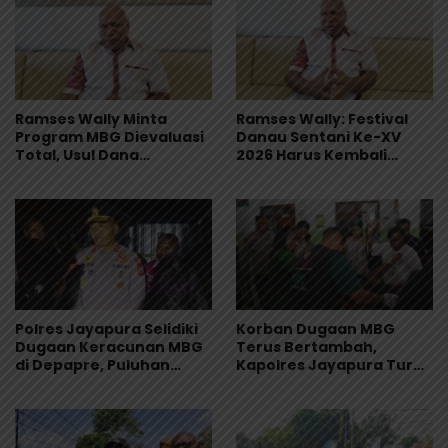
Ramses Wally Minta
Ramses Wally: Festival
Program MBG Dievaluasi
Danau Sentani Ke-XV
Total, Usul Dana
2026 Harus Kembali
Langsung Dikelola
Masuk Kalender Event
Sekolah
Nasional
Polres Jayapura Selidiki
Korban Dugaan MBG
Dugaan Keracunan MBG
Terus Bertambah,
di Depapre, Puluhan
Kapolres Jayapura Turun
Saksi Diperiksa dan
Langsung ke Puskesmas
Sampel Makanan Diuji
dan RS