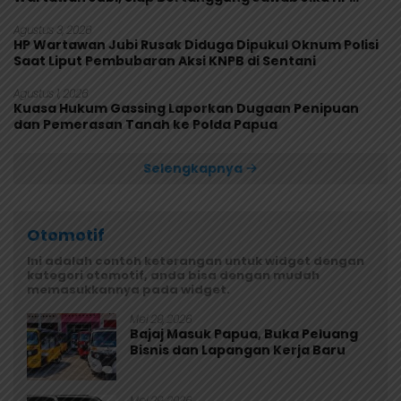
Rusak
Agustus 3, 2026
HP Wartawan Jubi Rusak Diduga Dipukul Oknum Polisi
Saat Liput Pembubaran Aksi KNPB di Sentani
Agustus 1, 2026
Kuasa Hukum Gassing Laporkan Dugaan Penipuan
dan Pemerasan Tanah ke Polda Papua
Selengkapnya
Otomotif
Ini adalah contoh keterangan untuk widget dengan
kategori otomotif, anda bisa dengan mudah
memasukkannya pada widget.
Mei 29, 2026
Bajaj Masuk Papua, Buka Peluang
Bisnis dan Lapangan Kerja Baru
Mei 29, 2026