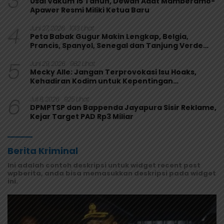
3
Usai Vakum 15 Tahun, Dewan Adat Mamberamo-
Apawer Resmi Miliki Ketua Baru
4
Juni 27, 2026
1013 Lihat
Peta Babak Gugur Makin Lengkap, Belgia,
Prancis, Spanyol, Senegal dan Tanjung Verde
Melaju
5
Juni 29, 2026
982 Lihat
Mecky Alle: Jangan Terprovokasi Isu Hoaks,
Kehadiran Kodim untuk Kepentingan
Masyarakat Mamberamo Raya
6
Juli 8, 2026
925 Lihat
DPMPTSP dan Bappenda Jayapura Sisir Reklame,
Kejar Target PAD Rp3 Miliar
Berita Kriminal
Ini adalah contoh deskripsi untuk widget recent post
wpberita, anda bisa memasukkan deskripsi pada widget
ini.