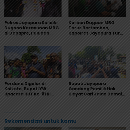
Polres Jayapura Selidiki
Korban Dugaan MBG
Dugaan Keracunan MBG
Terus Bertambah,
di Depapre, Puluhan
Kapolres Jayapura Turun
Saksi Diperiksa dan
Langsung ke Puskesmas
Sampel Makanan Diuji
dan RS
Perdana Digelar di
Bupati Jayapura
Kalkote, Bupati YW:
Gandeng Pemilik Hak
Upacara HUT ke-81 RI
Ulayat Cari Jalan Damai,
Kabupaten Jayapura
Godlief Ohee: Demi
Libatkan Seluruh Distrik
Anak-Anak, Kami Siap
Rekomendasi untuk kamu