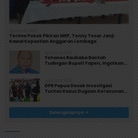
Agustus 6, 2026
Terima Pokok Pikiran MRP, Tonny Tesar Janji
Kawal Kepastian Anggaran Lembaga
Agustus 6, 2026
Yohanes Raubaba Bantah
Tudingan Bupati Yapen, Ingatkan
Pemimpin Fokus Urus Kepentingan
Rakyat
Agustus 5, 2026
DPR Papua Desak Investigasi
Tuntas Kasus Dugaan Keracunan
MBG di Jayapura
Selengkapnya