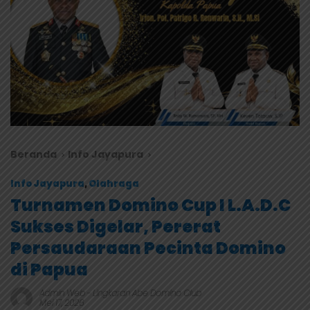
Beranda
Info Jayapura
Info Jayapura
,
Olahraga
Turnamen Domino Cup I L.A.D.C
Sukses Digelar, Pererat
Persaudaraan Pecinta Domino
di Papua
Admin Web
-
Lingkaran Abe Domino Club
Mei 17, 2026