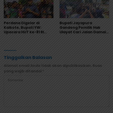
Perdana Digelar di
Bupati Jayapura
Kalkote, Bupati YW:
Gandeng Pemilik Hak
Upacara HUT ke-81 RI
Ulayat Cari Jalan Damai,
Kabupaten Jayapura
Godlief Ohee: Demi
Libatkan Seluruh Distrik
Anak-Anak, Kami Siap
Tinggalkan Balasan
Alamat email Anda tidak akan dipublikasikan.
Ruas
yang wajib ditandai
*