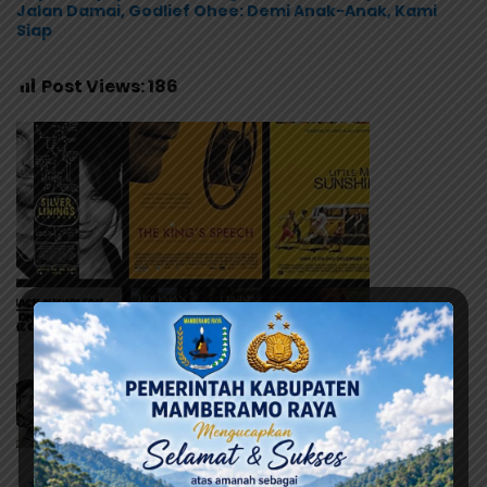
Jalan Damai, Godlief Ohee: Demi Anak-Anak, Kami
Siap
Post Views:
186
# LADC
# Lingkaran Abe