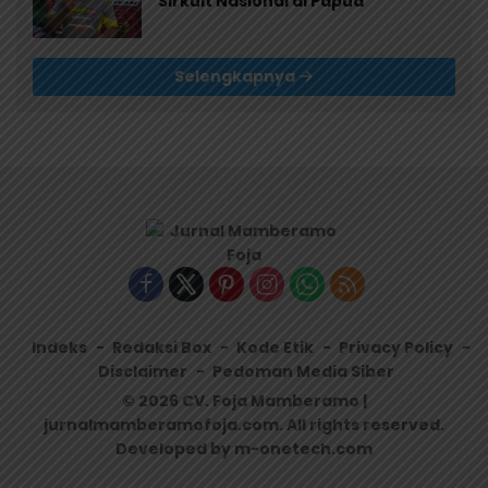
Sirkuit Nasional di Papua
Selengkapnya
Indeks
Redaksi Box
Kode Etik
Privacy Policy
Disclaimer
Pedoman Media Siber
© 2026 CV. Foja Mamberamo |
jurnalmamberamofoja.com. All rights reserved.
Developed by m-onetech.com