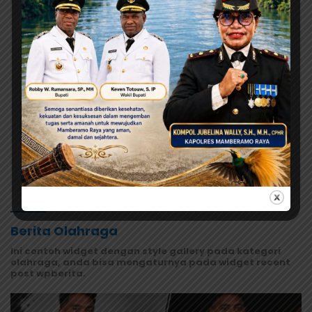
Fisip Uncen
Agustus 8, 2026
Kuasa Hukum Satriyani Siap
Laporkan Dugaan Mafia Tanah ke
Polda Papua
Agustus 8, 2026
Jangan Asal Simpulkan! Tunggu
Hasil Lab Dugaan Keracunan MBG
Selengkapnya
Berita Olahraga
Ini contoh widget dengan style gallery pada kategori
olahraga, anda bisa mengaturnya pada widget recent
post wpberita.