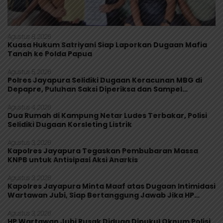
Agustus 8, 2026
Kuasa Hukum Satriyani Siap Laporkan Dugaan Mafia
Tanah ke Polda Papua
Agustus 5, 2026
Polres Jayapura Selidiki Dugaan Keracunan MBG di
Depapre, Puluhan Saksi Diperiksa dan Sampel
Makanan Diuji
Agustus 4, 2026
Dua Rumah di Kampung Netar Ludes Terbakar, Polisi
Selidiki Dugaan Korsleting Listrik
Agustus 3, 2026
Kapolres Jayapura Tegaskan Pembubaran Massa
KNPB untuk Antisipasi Aksi Anarkis
Agustus 3, 2026
Kapolres Jayapura Minta Maaf atas Dugaan Intimidasi
Wartawan Jubi, Siap Bertanggung Jawab Jika HP
Rusak
Agustus 3, 2026
HP Wartawan Jubi Rusak Diduga Dipukul Oknum Polisi