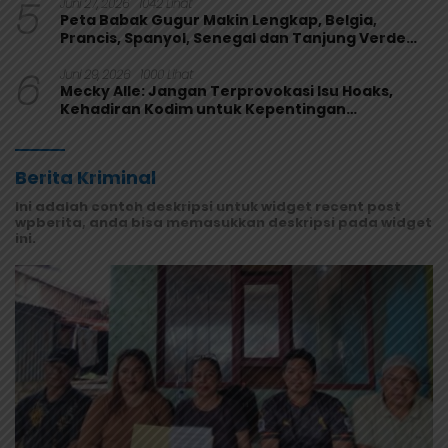
5
Juni 27, 2026
1042 Lihat
Peta Babak Gugur Makin Lengkap, Belgia,
Prancis, Spanyol, Senegal dan Tanjung Verde
Melaju
6
Juni 29, 2026
1000 Lihat
Mecky Alle: Jangan Terprovokasi Isu Hoaks,
Kehadiran Kodim untuk Kepentingan
Masyarakat Mamberamo Raya
Berita Kriminal
Ini adalah contoh deskripsi untuk widget recent post
wpberita, anda bisa memasukkan deskripsi pada widget
ini.