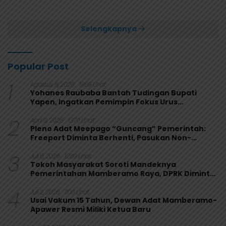
Usai Bungkam Eks PON
Secara Aklamasi
Papua 4-1
Selengkapnya
Popular Post
1
Agustus 6, 2026
1969 Lihat
Yohanes Raubaba Bantah Tudingan Bupati
Yapen, Ingatkan Pemimpin Fokus Urus
Kepentingan Rakyat
2
April 9, 2026
1370 Lihat
Pleno Adat Meepago “Guncang” Pemerintah:
Freeport Diminta Berhenti, Pasukan Non-
Organik Harus Ditarik
3
Juli 6, 2026
1269 Lihat
Tokoh Masyarakat Soroti Mandeknya
Pemerintahan Mamberamo Raya, DPRK Diminta
Perkuat Fungsi Pengawasan
4
Juli 2, 2026
1100 Lihat
Usai Vakum 15 Tahun, Dewan Adat Mamberamo-
Apawer Resmi Miliki Ketua Baru