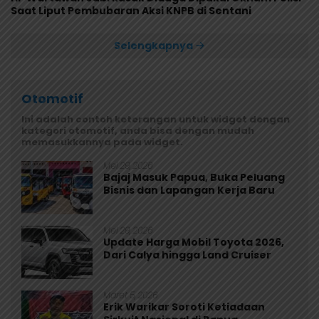
Saat Liput Pembubaran Aksi KNPB di Sentani
Selengkapnya
Otomotif
Ini adalah contoh keterangan untuk widget dengan
kategori otomotif, anda bisa dengan mudah
memasukkannya pada widget.
Mei 29, 2026
Bajaj Masuk Papua, Buka Peluang
Bisnis dan Lapangan Kerja Baru
Mei 29, 2026
Update Harga Mobil Toyota 2026,
Dari Calya hingga Land Cruiser
Maret 5, 2026
Erik Warikar Soroti Ketiadaan