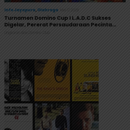
Info Jayapura
,
Olahraga
Mei 17, 2026
Turnamen Domino Cup I L.A.D.C Sukses
Digelar, Pererat Persaudaraan Pecinta
Domino di Papua
Lingkaran Abe Domino Club