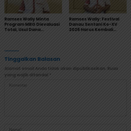
Ramses Wally Minta
Ramses Wally: Festival
Program MBG Dievaluasi
Danau Sentani Ke-XV
Total, Usul Dana
2026 Harus Kembali
Langsung Dikelola
Masuk Kalender Event
Sekolah
Nasional
Tinggalkan Balasan
Alamat email Anda tidak akan dipublikasikan.
Ruas
yang wajib ditandai
*