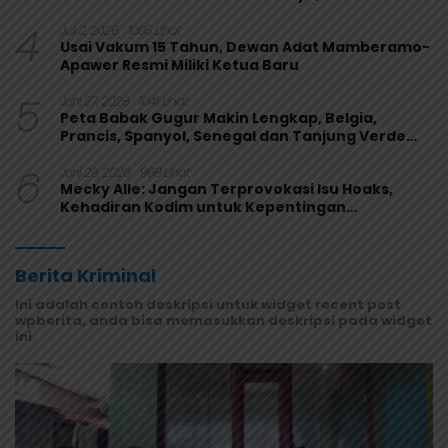
Perkuat Fungsi Pengawasan
4
Juli 2, 2026
1095 Lihat
Usai Vakum 15 Tahun, Dewan Adat Mamberamo-
Apawer Resmi Miliki Ketua Baru
5
Juni 27, 2026
1041 Lihat
Peta Babak Gugur Makin Lengkap, Belgia,
Prancis, Spanyol, Senegal dan Tanjung Verde
Melaju
6
Juni 29, 2026
998 Lihat
Mecky Alle: Jangan Terprovokasi Isu Hoaks,
Kehadiran Kodim untuk Kepentingan
Masyarakat Mamberamo Raya
Berita Kriminal
Ini adalah contoh deskripsi untuk widget recent post
wpberita, anda bisa memasukkan deskripsi pada widget
ini.