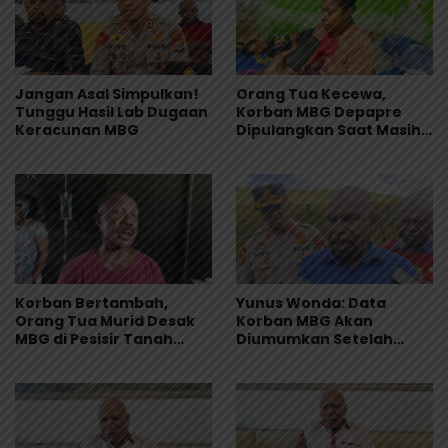
Jangan Asal Simpulkan!
Orang Tua Kecewa,
Tunggu Hasil Lab Dugaan
Korban MBG Depapre
Keracunan MBG
Dipulangkan Saat Masih
Muntah dan Diare
Korban Bertambah,
Yunus Wonda: Data
Orang Tua Murid Desak
Korban MBG Akan
MBG di Pesisir Tanah
Diumumkan Setelah
Merah Dihentikan
Observasi Tiga Hari