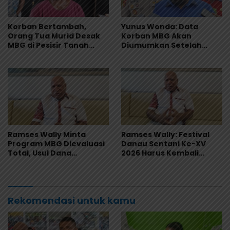
Korban Bertambah,
Yunus Wonda: Data
Orang Tua Murid Desak
Korban MBG Akan
MBG di Pesisir Tanah
Diumumkan Setelah
Merah Dihentikan
Observasi Tiga Hari
Ramses Wally Minta
Ramses Wally: Festival
Program MBG Dievaluasi
Danau Sentani Ke-XV
Total, Usul Dana
2026 Harus Kembali
Langsung Dikelola
Masuk Kalender Event
Sekolah
Nasional
Rekomendasi untuk kamu