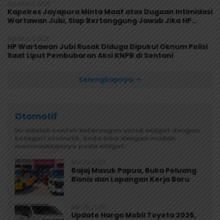
Agustus 3, 2026
Kapolres Jayapura Minta Maaf atas Dugaan Intimidasi
Wartawan Jubi, Siap Bertanggung Jawab Jika HP
Rusak
Agustus 3, 2026
HP Wartawan Jubi Rusak Diduga Dipukul Oknum Polisi
Saat Liput Pembubaran Aksi KNPB di Sentani
Selengkapnya
Otomotif
Ini adalah contoh keterangan untuk widget dengan
kategori otomotif, anda bisa dengan mudah
memasukkannya pada widget.
Mei 29, 2026
Bajaj Masuk Papua, Buka Peluang
Bisnis dan Lapangan Kerja Baru
Mei 29, 2026
Update Harga Mobil Toyota 2026,