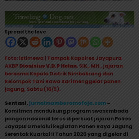
Spread the love
Foto: istimewa | Tampak Kapolres Jayapura
AKBP
Dionisius V.D.P Helan
, SIK., MH., jajaran
bersama Kepala Distrik Nimbokrang dan
Kelompok Tani Rawa Sari menggelar panen
jagung, Sabtu (16/5).
Sentani,
jurnalmamberamofoja.com
–
Komitmen mendukung program swasembada
pangan nasional terus diperkuat jajaran Polres
Jayapura melalui kegiatan Panen Raya Jagung
Serentak Kuartal II Tahun 2026 yang digelar di