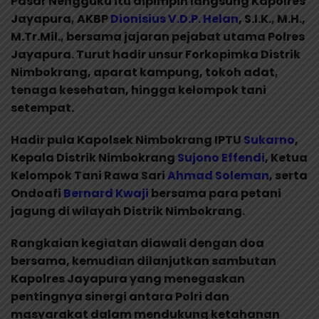
Pasar Nengguku itu dipimpin langsung Kapolres
Jayapura, AKBP
Dionisius V.D.P. Helan
, S.I.K., M.H.,
M.Tr.Mil., bersama jajaran pejabat utama Polres
Jayapura. Turut hadir unsur Forkopimka Distrik
Nimbokrang, aparat kampung, tokoh adat,
tenaga kesehatan, hingga kelompok tani
setempat.
Hadir pula Kapolsek Nimbokrang IPTU
Sukarno
,
Kepala Distrik Nimbokrang
Sujono Effendi
, Ketua
Kelompok Tani Rawa Sari
Ahmad Soleman
, serta
Ondoafi
Bernard Kwaji
bersama para petani
jagung di wilayah Distrik Nimbokrang.
Rangkaian kegiatan diawali dengan doa
bersama, kemudian dilanjutkan sambutan
Kapolres Jayapura yang menegaskan
pentingnya sinergi antara Polri dan
masyarakat dalam mendukung ketahanan