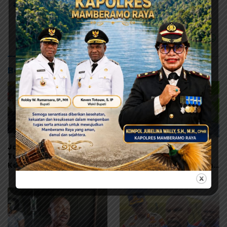
# Swasembada Pangan
#Nimbokrang
Baca Juga
Jangan Asal Simpulkan!
Orang Tua Kecewa,
Tunggu Hasil Lab Dugaan
Korban MBG Depapre
Keracunan MBG
Dipulangkan Saat Masih
Muntah dan Diare