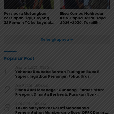
Persipura Matangkan
Elisa Kambu Nahkodai
Persiapan Liga, Boyong
KONI Papua Barat Daya
32 Pemain TC ke Boyolali
2026–2030, Terpilih
Usai Bungkam Eks PON
Secara Aklamasi
Papua 4-1
Selengkapnya
Popular Post
1
Agustus 6, 2026
1965 Lihat
Yohanes Raubaba Bantah Tudingan Bupati
Yapen, Ingatkan Pemimpin Fokus Urus
Kepentingan Rakyat
2
April 9, 2026
1369 Lihat
Pleno Adat Meepago “Guncang” Pemerintah:
Freeport Diminta Berhenti, Pasukan Non-
Organik Harus Ditarik
3
Juli 6, 2026
1259 Lihat
Tokoh Masyarakat Soroti Mandeknya
Pemerintahan Mamberamo Raya, DPRK Diminta