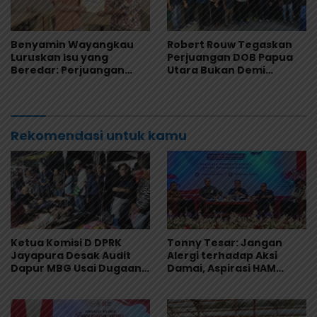
Benyamin Wayangkau
Robert Rouw Tegaskan
Luruskan Isu yang
Perjuangan DOB Papua
Beredar: Perjuangan
Utara Bukan Demi
Papua Utara Murni
Jabatan, Warga Saireri
Aspirasi Rakyat
Diminta Tolak Provokasi
Rekomendasi untuk kamu
Ketua Komisi D DPRK
Tonny Tesar: Jangan
Jayapura Desak Audit
Alergi terhadap Aksi
Dapur MBG Usai Dugaan
Damai, Aspirasi HAM
Keracunan Massal di
Adalah Bagian dari
Depapre
Demokrasi