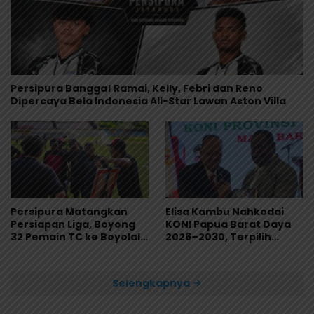
Persipura Bangga! Ramai, Kelly, Febri dan Reno
Dipercaya Bela Indonesia All-Star Lawan Aston Villa
Persipura Matangkan
Elisa Kambu Nahkodai
Persiapan Liga, Boyong
KONI Papua Barat Daya
32 Pemain TC ke Boyolali
2026–2030, Terpilih
Usai Bungkam Eks PON
Secara Aklamasi
Papua 4-1
Selengkapnya