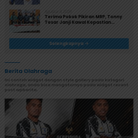
Agustus 6, 2026
Terima Pokok Pikiran MRP, Tonny
Tesar Janji Kawal Kepastian
Anggaran Lembaga
Selengkapnya
Berita Olahraga
Ini contoh widget dengan style gallery pada kategori
olahraga, anda bisa mengaturnya pada widget recent
post wpberita.