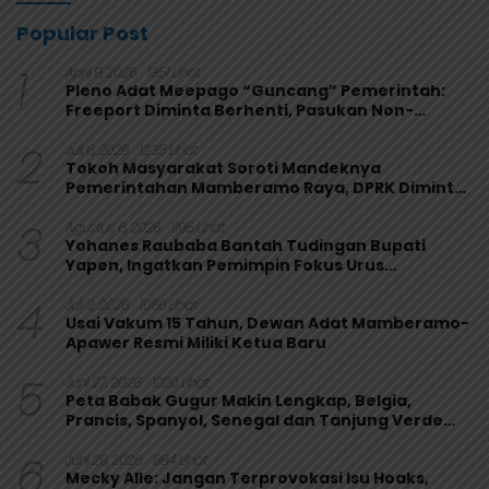
Popular Post
1
April 9, 2026
1351 Lihat
Pleno Adat Meepago “Guncang” Pemerintah:
Freeport Diminta Berhenti, Pasukan Non-
Organik Harus Ditarik
2
Juli 6, 2026
1235 Lihat
Tokoh Masyarakat Soroti Mandeknya
Pemerintahan Mamberamo Raya, DPRK Diminta
Perkuat Fungsi Pengawasan
3
Agustus 6, 2026
1195 Lihat
Yohanes Raubaba Bantah Tudingan Bupati
Yapen, Ingatkan Pemimpin Fokus Urus
Kepentingan Rakyat
4
Juli 2, 2026
1066 Lihat
Usai Vakum 15 Tahun, Dewan Adat Mamberamo-
Apawer Resmi Miliki Ketua Baru
5
Juni 27, 2026
1020 Lihat
Peta Babak Gugur Makin Lengkap, Belgia,
Prancis, Spanyol, Senegal dan Tanjung Verde
Melaju
6
Juni 29, 2026
984 Lihat
Mecky Alle: Jangan Terprovokasi Isu Hoaks,