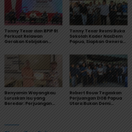
Tonny Tesar dan BPIP RI
Tonny Tesar Resmi Buka
Perkuat Relawan
Sekolah Kader NasDem
Gerakan Kebijakan
Papua, Siapkan Generasi
Pancasila di Jayapura
Muda Berjiwa Nasionalis
dan Siap Memimpin
Benyamin Wayangkau
Robert Rouw Tegaskan
Luruskan Isu yang
Perjuangan DOB Papua
Beredar: Perjuangan
Utara Bukan Demi
Papua Utara Murni
Jabatan, Warga Saireri
Aspirasi Rakyat
Diminta Tolak Provokasi