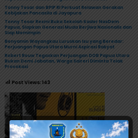
Tonny Tesar dan BPIP RI Perkuat Relawan Gerakan
Kebijakan Pancasila di Jayapura
Tonny Tesar Resmi Buka Sekolah Kader NasDem
Papua, Siapkan Generasi Muda Berjiwa Nasionalis dan
Siap Memimpin
Benyamin Wayangkau Luruskan Isu yang Beredar:
Perjuangan Papua Utara Murni Aspirasi Rakyat
Robert Rouw Tegaskan Perjuangan DOB Papua Utara
Bukan Demi Jabatan, Warga Saireri Diminta Tolak
Provokasi
Post Views:
143