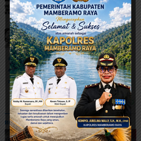
# Debat kandidat perdana
# Jhon Manangsang Wally - Daniel Mebri
# KPU Kabupaten Jayapura
Baca Juga