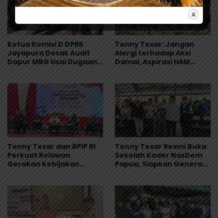
Ketua Komisi D DPRK
Tonny Tesar: Jangan
Jayapura Desak Audit
Alergi terhadap Aksi
Dapur MBG Usai Dugaan
Damai, Aspirasi HAM
Keracunan Massal di
Adalah Bagian dari
Depapre
Demokrasi
Tonny Tesar dan BPIP RI
Tonny Tesar Resmi Buka
Perkuat Relawan
Sekolah Kader NasDem
Gerakan Kebijakan
Papua, Siapkan Generasi
Pancasila di Jayapura
Muda Berjiwa Nasionalis
dan Siap Memimpin