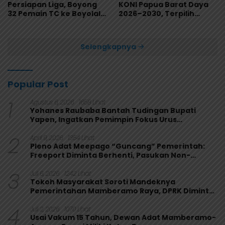
Persiapan Liga, Boyong
KONI Papua Barat Daya
32 Pemain TC ke Boyolali
2026–2030, Terpilih
Usai Bungkam Eks PON
Secara Aklamasi
Papua 4-1
Selengkapnya
Popular Post
1
Agustus 6, 2026
1658 Lihat
Yohanes Raubaba Bantah Tudingan Bupati
Yapen, Ingatkan Pemimpin Fokus Urus
Kepentingan Rakyat
2
April 9, 2026
1354 Lihat
Pleno Adat Meepago “Guncang” Pemerintah:
Freeport Diminta Berhenti, Pasukan Non-
Organik Harus Ditarik
3
Juli 6, 2026
1242 Lihat
Tokoh Masyarakat Soroti Mandeknya
Pemerintahan Mamberamo Raya, DPRK Diminta
Perkuat Fungsi Pengawasan
4
Juli 2, 2026
1070 Lihat
Usai Vakum 15 Tahun, Dewan Adat Mamberamo-