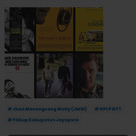
# Jhon Manangsang Wally (JMW)
# KPLP NTT
# Pilbup Kabupaten Jayapura