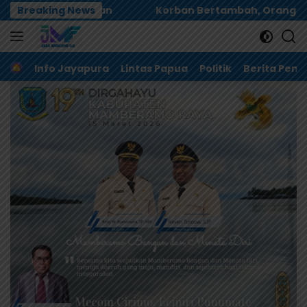
Langsung
Korban Bertambah, Orang Tua Murid Desak MBG di Pesisi
Breaking News
ke
konten
Home
Info Jayapura
Lintas Papua
Politik
Berita Pem