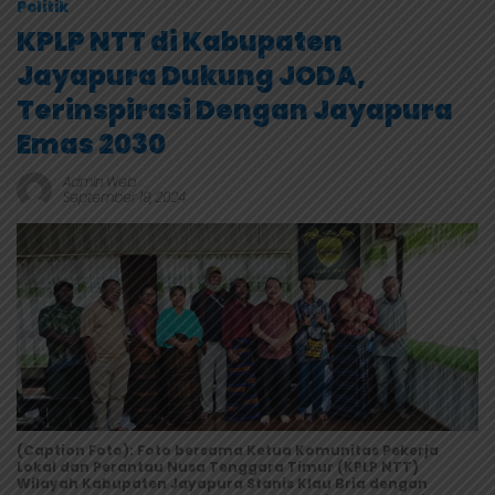
Politik
KPLP NTT di Kabupaten
Jayapura Dukung JODA,
Terinspirasi Dengan Jayapura
Emas 2030
Admin Web
September 19, 2024
(Caption Foto): Foto bersama Ketua Komunitas Pekerja
Lokal dan Perantau Nusa Tenggara Timur (KPLP NTT)
Wilayah Kabupaten Jayapura Stanis Klau Bria dengan