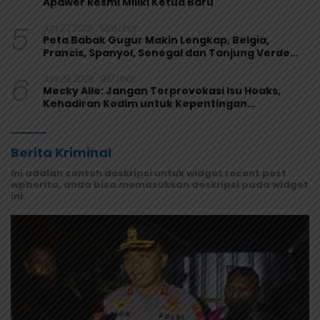
Apawer Resmi Miliki Ketua Baru
5
Juni 27, 2026
1026 Lihat
Peta Babak Gugur Makin Lengkap, Belgia,
Prancis, Spanyol, Senegal dan Tanjung Verde
Melaju
6
Juni 29, 2026
987 Lihat
Mecky Alle: Jangan Terprovokasi Isu Hoaks,
Kehadiran Kodim untuk Kepentingan
Masyarakat Mamberamo Raya
Berita Kriminal
Ini adalah contoh deskripsi untuk widget recent post
wpberita, anda bisa memasukkan deskripsi pada widget
ini.