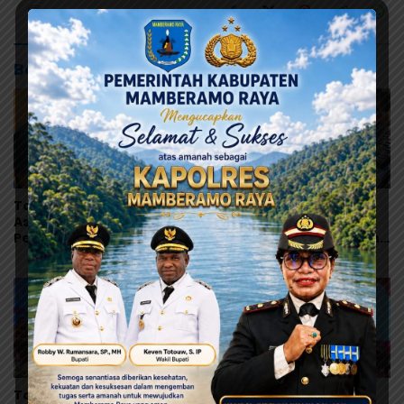
Baca Juga
Tonny Tesar Serap
Ketua Komisi D DPRK
Aspirasi MRP, Lanjutkan
Jayapura Desak Audit
Perjuangan Matius
Dapur MBG Usai Dugaan
Awaitouw, Kawal
Keracunan Massal di
Perlindungan RUU
Depapre
Masyarakat Adat
Tonny Tesar: Jangan
Tonny Tesar dan BPIP RI