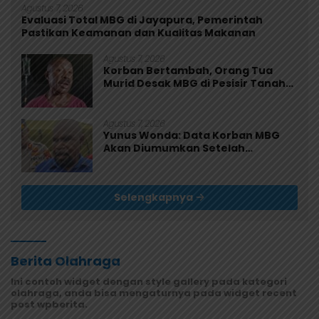
Agustus 7, 2026
Evaluasi Total MBG di Jayapura, Pemerintah
Pastikan Keamanan dan Kualitas Makanan
Agustus 7, 2026
Korban Bertambah, Orang Tua
Murid Desak MBG di Pesisir Tanah
Merah Dihentikan
Agustus 7, 2026
Yunus Wonda: Data Korban MBG
Akan Diumumkan Setelah
Observasi Tiga Hari
Selengkapnya
Berita Olahraga
Ini contoh widget dengan style gallery pada kategori
olahraga, anda bisa mengaturnya pada widget recent
post wpberita.