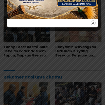
Alergi terhadap Aksi
Perkuat Relawan
Damai, Aspirasi HAM
Gerakan Kebijakan
Adalah Bagian dari
Pancasila di Jayapura
Demokrasi
Tonny Tesar Resmi Buka
Benyamin Wayangkau
Sekolah Kader NasDem
Luruskan Isu yang
Papua, Siapkan Generasi
Beredar: Perjuangan
Muda Berjiwa Nasionalis
Papua Utara Murni
dan Siap Memimpin
Aspirasi Rakyat
Rekomendasi untuk kamu