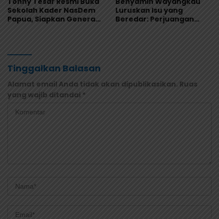
Tonny Tesar Resmi Buka
Benyamin Wayangkau
Sekolah Kader NasDem
Luruskan Isu yang
Papua, Siapkan Generasi
Beredar: Perjuangan
Muda Berjiwa Nasionalis
Papua Utara Murni
dan Siap Memimpin
Aspirasi Rakyat
Tinggalkan Balasan
Alamat email Anda tidak akan dipublikasikan.
Ruas
yang wajib ditandai
*