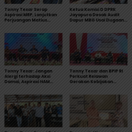
Tonny Tesar Serap
Ketua Komisi D DPRK
Aspirasi MRP, Lanjutkan
Jayapura Desak Audit
Perjuangan Matius
Dapur MBG Usai Dugaan
Awaitouw, Kawal
Keracunan Massal di
Perlindungan RUU
Depapre
Masyarakat Adat
Tonny Tesar: Jangan
Tonny Tesar dan BPIP RI
Alergi terhadap Aksi
Perkuat Relawan
Damai, Aspirasi HAM
Gerakan Kebijakan
Adalah Bagian dari
Pancasila di Jayapura
Demokrasi