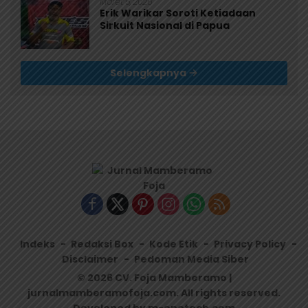
Maret 5, 2026
Erik Warikar Soroti Ketiadaan
Sirkuit Nasional di Papua
Selengkapnya
Indeks
Redaksi Box
Kode Etik
Privacy Policy
Disclaimer
Pedoman Media Siber
© 2026 CV. Foja Mamberamo |
jurnalmamberamofoja.com. All rights reserved.