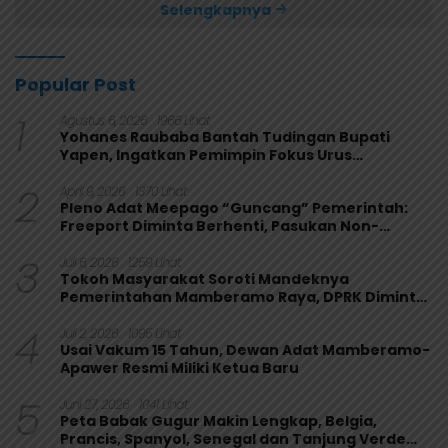
Selengkapnya
Popular Post
1
Agustus 6, 2026
1966 Lihat
Yohanes Raubaba Bantah Tudingan Bupati
Yapen, Ingatkan Pemimpin Fokus Urus
Kepentingan Rakyat
2
April 9, 2026
1370 Lihat
Pleno Adat Meepago “Guncang” Pemerintah:
Freeport Diminta Berhenti, Pasukan Non-
Organik Harus Ditarik
3
Juli 6, 2026
1259 Lihat
Tokoh Masyarakat Soroti Mandeknya
Pemerintahan Mamberamo Raya, DPRK Diminta
Perkuat Fungsi Pengawasan
4
Juli 2, 2026
1095 Lihat
Usai Vakum 15 Tahun, Dewan Adat Mamberamo-
Apawer Resmi Miliki Ketua Baru
5
Juni 27, 2026
1041 Lihat
Peta Babak Gugur Makin Lengkap, Belgia,
Prancis, Spanyol, Senegal dan Tanjung Verde