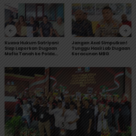
Jangan Asal Simpulkan!
Tonny Tesar Turun ke
Tunggu Hasil Lab Dugaan
Lapas Doyo Baru,
Keracunan MBG
Kebutuhan Alkes dan
Keamanan Jadi Sorotan