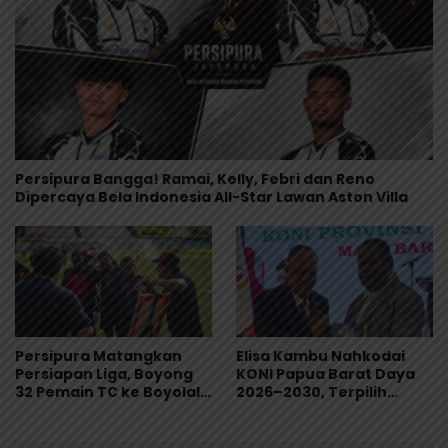
Persipura Bangga! Ramai, Kelly, Febri dan Reno
Dipercaya Bela Indonesia All-Star Lawan Aston Villa
Persipura Matangkan
Elisa Kambu Nahkodai
Persiapan Liga, Boyong
KONI Papua Barat Daya
32 Pemain TC ke Boyolali
2026–2030, Terpilih
Usai Bungkam Eks PON
Secara Aklamasi
Papua 4-1