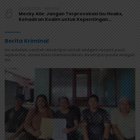
Melaju
6
Juni 29, 2026
999 Lihat
Mecky Alle: Jangan Terprovokasi Isu Hoaks,
Kehadiran Kodim untuk Kepentingan
Masyarakat Mamberamo Raya
Berita Kriminal
Ini adalah contoh deskripsi untuk widget recent post
wpberita, anda bisa memasukkan deskripsi pada widget
ini.