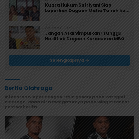
Kuasa Hukum Satriyani Siap
Laporkan Dugaan Mafia Tanah ke
Polda Papua
Agustus 8, 2026
Jangan Asal Simpulkan! Tunggu
Hasil Lab Dugaan Keracunan MBG
Selengkapnya
Berita Olahraga
Ini contoh widget dengan style gallery pada kategori
olahraga, anda bisa mengaturnya pada widget recent
post wpberita.