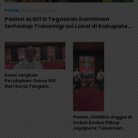
Politik
November 20, 2024
Paslon ALGITO Tegaskan Komitmen
terhadap Transmigrasi Lokal di Kabupaten
Jayapura
Kami Janjikan
Perubahan: Fokus 100
Hari Kerja Tangani
Masalah Prioritas
Paslon JOHNDA Unggul di
Debat Kedua Pilbup
Jayapura: Tawarkan
Solusi Kontekstual pada