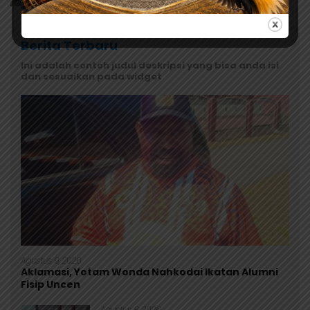
Berita Terbaru
Ini adalah contoh judul deskripsi yang bisa anda isi
dan sesuaikan pada widget
Agustus 9, 2026
Aklamasi, Yotam Wonda Nahkodai Ikatan Alumni
Fisip Uncen
Agustus 8, 2026