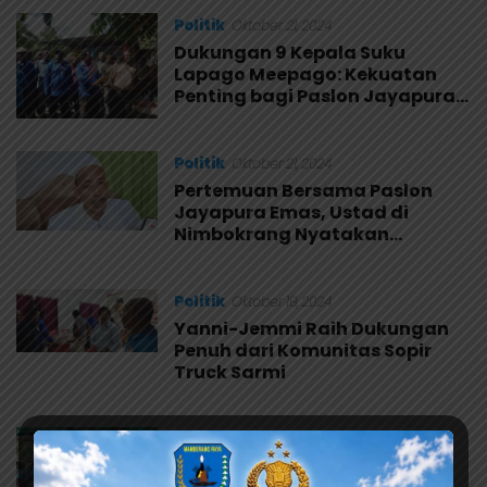
Politik
Oktober 21, 2024
Dukungan 9 Kepala Suku
Lapago Meepago: Kekuatan
Penting bagi Paslon Jayapura
Emas
Politik
Oktober 21, 2024
Pertemuan Bersama Paslon
Jayapura Emas, Ustad di
Nimbokrang Nyatakan
Dukungan untuk YMW
Politik
Oktober 19, 2024
Yanni-Jemmi Raih Dukungan
Penuh dari Komunitas Sopir
Truck Sarmi
Politik
Oktober 18, 2024
Masyarakat Lapago Mepago