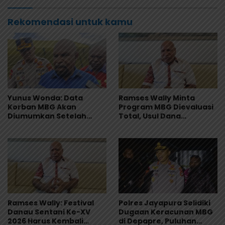
Rekomendasi untuk kamu
Yunus Wonda: Data
Ramses Wally Minta
Korban MBG Akan
Program MBG Dievaluasi
Diumumkan Setelah
Total, Usul Dana
Observasi Tiga Hari
Langsung Dikelola
Sekolah
Ramses Wally: Festival
Polres Jayapura Selidiki
Danau Sentani Ke-XV
Dugaan Keracunan MBG
2026 Harus Kembali
di Depapre, Puluhan