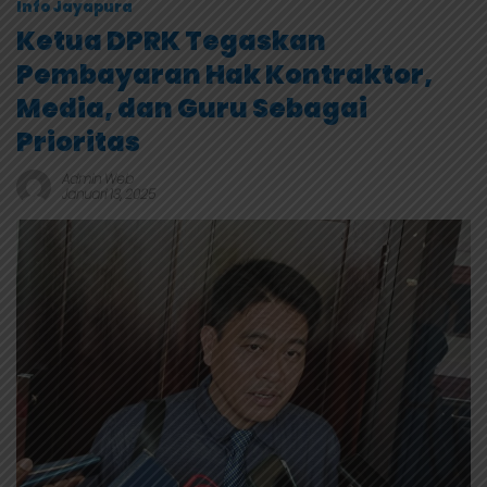
Info Jayapura
Ketua DPRK Tegaskan
Pembayaran Hak Kontraktor,
Media, dan Guru Sebagai
Prioritas
Admin Web
Januari 13, 2025