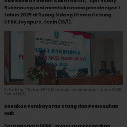
diselesaikan dalam waktu dekat,” ujar Ruddy
Bukanaung usai membuka masa persidangan I
tahun 2025 di Ruang Sidang Utama Gedung
DPRK Jayapura, Senin (13/1).
Foto: Irfan / Ketua DPRK Membuka persidangan I tahun 2025,
Senin (13/1)
Desakan Pembayaran Utang dan Pemenuhan
Hak
Para anggota DPRK Jayapura menegaskan