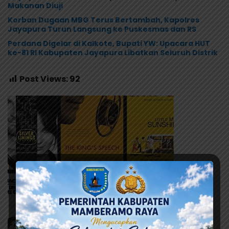
Makanan Diuji
Korban Dugaan MBG Terus Bertambah, Kapolres
Jayapura Turun Langsung ke Puskesmas dan RS
Perdana Digelar di Kalkote, Bupati YW: Upacara HUT
ke-81 RI Kabupaten Jayapura Libatkan Seluruh Distrik
Post Views:
92