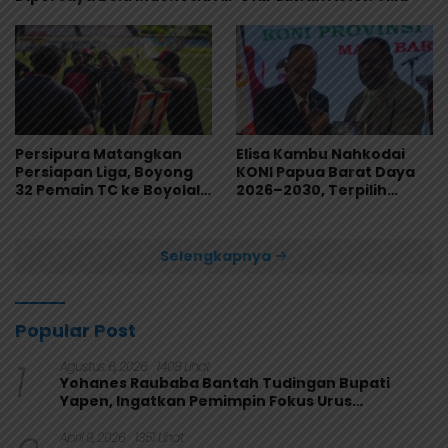
Persipura Matangkan
Elisa Kambu Nahkodai
Persiapan Liga, Boyong
KONI Papua Barat Daya
32 Pemain TC ke Boyolali
2026–2030, Terpilih
Usai Bungkam Eks PON
Secara Aklamasi
Papua 4-1
Selengkapnya
Popular Post
1
Agustus 6, 2026
1408 Lihat
Yohanes Raubaba Bantah Tudingan Bupati
Yapen, Ingatkan Pemimpin Fokus Urus
Kepentingan Rakyat
April 9, 2026
1351 Lihat