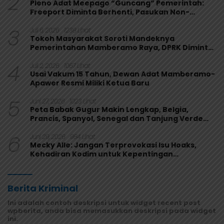
2
Pleno Adat Meepago “Guncang” Pemerintah:
Freeport Diminta Berhenti, Pasukan Non-
Organik Harus Ditarik
3
Juli 6, 2026
1238 Lihat
Tokoh Masyarakat Soroti Mandeknya
Pemerintahan Mamberamo Raya, DPRK Diminta
Perkuat Fungsi Pengawasan
4
Juli 2, 2026
1067 Lihat
Usai Vakum 15 Tahun, Dewan Adat Mamberamo-
Apawer Resmi Miliki Ketua Baru
5
Juni 27, 2026
1023 Lihat
Peta Babak Gugur Makin Lengkap, Belgia,
Prancis, Spanyol, Senegal dan Tanjung Verde
Melaju
6
Juni 29, 2026
984 Lihat
Mecky Alle: Jangan Terprovokasi Isu Hoaks,
Kehadiran Kodim untuk Kepentingan
Masyarakat Mamberamo Raya
Berita Kriminal
Ini adalah contoh deskripsi untuk widget recent post
wpberita, anda bisa memasukkan deskripsi pada widget
ini.