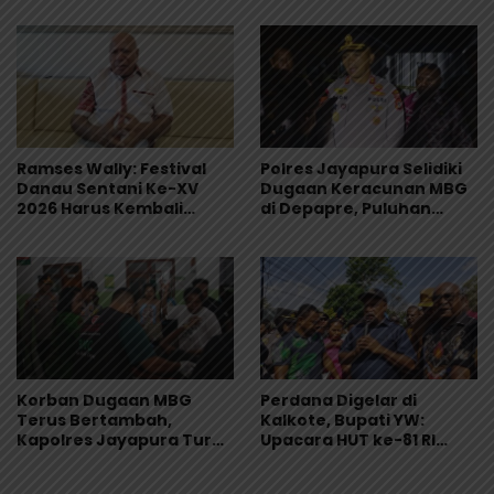
Sekolah
Ramses Wally: Festival
Polres Jayapura Selidiki
Danau Sentani Ke-XV
Dugaan Keracunan MBG
2026 Harus Kembali
di Depapre, Puluhan
Masuk Kalender Event
Saksi Diperiksa dan
Nasional
Sampel Makanan Diuji
Korban Dugaan MBG
Perdana Digelar di
Terus Bertambah,
Kalkote, Bupati YW:
Kapolres Jayapura Turun
Upacara HUT ke-81 RI
Langsung ke Puskesmas
Kabupaten Jayapura
dan RS
Libatkan Seluruh Distrik