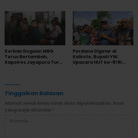
Masuk Kalender Event
Saksi Diperiksa dan
Nasional
Sampel Makanan Diuji
Korban Dugaan MBG
Perdana Digelar di
Terus Bertambah,
Kalkote, Bupati YW:
Kapolres Jayapura Turun
Upacara HUT ke-81 RI
Langsung ke Puskesmas
Kabupaten Jayapura
dan RS
Libatkan Seluruh Distrik
Tinggalkan Balasan
Alamat email Anda tidak akan dipublikasikan.
Ruas
yang wajib ditandai
*