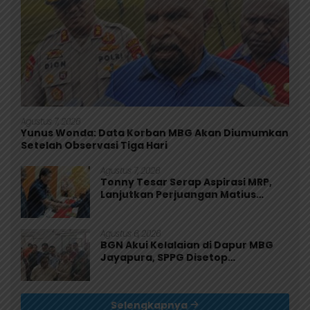
Agustus 7, 2026
Yunus Wonda: Data Korban MBG Akan Diumumkan
Setelah Observasi Tiga Hari
Agustus 7, 2026
Tonny Tesar Serap Aspirasi MRP,
Lanjutkan Perjuangan Matius
Awaitouw, Kawal Perlindungan RUU
Masyarakat Adat
Agustus 6, 2026
BGN Akui Kelalaian di Dapur MBG
Jayapura, SPPG Disetop
Sementara dan Dievaluasi Total
Selengkapnya