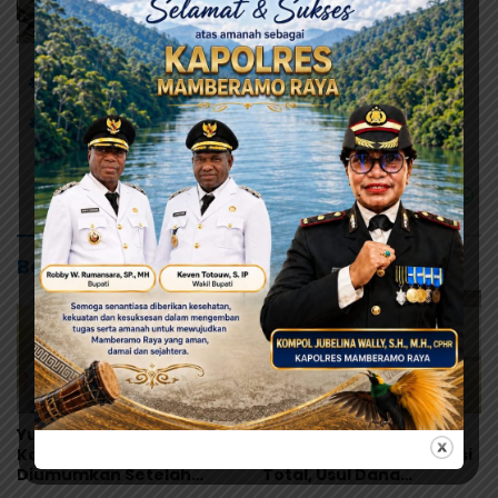
# DPRK Jayapura
# Hak guru dan kontraktor
# Rapat Dengar Pendapat
Baca Juga
Yunus Wonda: Data
Ramses Wally Minta
Korban MBG Akan
Program MBG Dievaluasi
Diumumkan Setelah
Total, Usul Dana
Observasi Tiga Hari
Langsung Dikelola