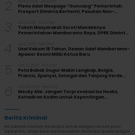
2
April 9, 2026
1351 Lihat
Pleno Adat Meepago “Guncang” Pemerintah:
Freeport Diminta Berhenti, Pasukan Non-
Organik Harus Ditarik
3
Juli 6, 2026
1236 Lihat
Tokoh Masyarakat Soroti Mandeknya
Pemerintahan Mamberamo Raya, DPRK Diminta
Perkuat Fungsi Pengawasan
4
Juli 2, 2026
1067 Lihat
Usai Vakum 15 Tahun, Dewan Adat Mamberamo-
Apawer Resmi Miliki Ketua Baru
5
Juni 27, 2026
1021 Lihat
Peta Babak Gugur Makin Lengkap, Belgia,
Prancis, Spanyol, Senegal dan Tanjung Verde
Melaju
6
Juni 29, 2026
984 Lihat
Mecky Alle: Jangan Terprovokasi Isu Hoaks,
Kehadiran Kodim untuk Kepentingan
Masyarakat Mamberamo Raya
Berita Kriminal
Ini adalah contoh deskripsi untuk widget recent post
wpberita, anda bisa memasukkan deskripsi pada widget