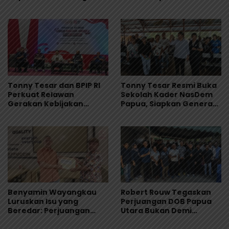
Keracunan Massal di
Adalah Bagian dari
Depapre
Demokrasi
Tonny Tesar dan BPIP RI
Tonny Tesar Resmi Buka
Perkuat Relawan
Sekolah Kader NasDem
Gerakan Kebijakan
Papua, Siapkan Generasi
Pancasila di Jayapura
Muda Berjiwa Nasionalis
dan Siap Memimpin
Benyamin Wayangkau
Robert Rouw Tegaskan
Luruskan Isu yang
Perjuangan DOB Papua
Beredar: Perjuangan
Utara Bukan Demi
Papua Utara Murni
Jabatan, Warga Saireri