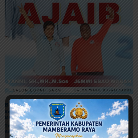
Berita Terkait
Ketua Komisi D DPRK Jayapura Desak Audit Dapur
MBG Usai Dugaan Keracunan Massal di Depapre
Tonny Tesar: Jangan Alergi terhadap Aksi Damai,
Aspirasi HAM Adalah Bagian dari Demokrasi