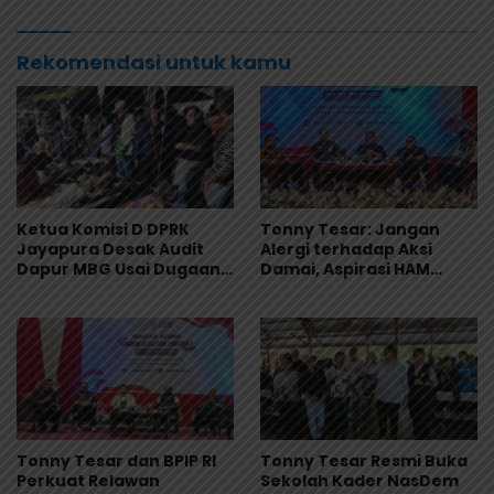
Aspirasi Rakyat
Diminta Tolak Provokasi
Rekomendasi untuk kamu
Ketua Komisi D DPRK
Tonny Tesar: Jangan
Jayapura Desak Audit
Alergi terhadap Aksi
Dapur MBG Usai Dugaan
Damai, Aspirasi HAM
Keracunan Massal di
Adalah Bagian dari
Depapre
Demokrasi
Tonny Tesar dan BPIP RI
Tonny Tesar Resmi Buka
Perkuat Relawan
Sekolah Kader NasDem