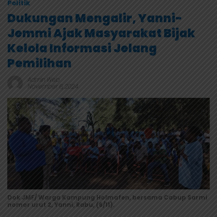
Politik
Dukungan Mengalir, Yanni-
Jemmi Ajak Masyarakat Bijak
Kelola Informasi Jelang
Pemilihan
Admin Web
November 6, 2024
Dok JMF/ Warga Kampung Holmafen, bersama Cabup Sarmi
nomor urut 2, Yanni, Rabu, (6/11).