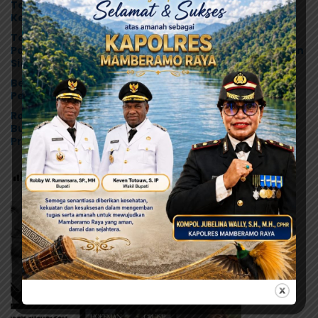
Tonny Tesar dan BPIP RI Perkuat Relawan Gerakan
Kebijakan Pancasila di Jayapura
Tonny Tesar Resmi Buka Sekolah Kader NasDem
Papua, Siapkan Generasi Muda Berjiwa Nasionalis dan
Siap Memimpin
Benyamin Wayangkau Luruskan Isu yang Beredar:
Perjuangan Papua Utara Murni Aspirasi Rakyat
Robert Rouw Tegaskan Perjuangan DOB Papua Utara
Bukan Demi Jabatan, Warga Saireri Diminta Tolak
Provokasi
Post Views:
65