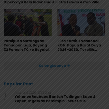
Dipercaya Bela Indonesia All-Star Lawan Aston Villa
Persipura Matangkan
Elisa Kambu Nahkodai
Persiapan Liga, Boyong
KONI Papua Barat Daya
32 Pemain TC ke Boyolali
2026–2030, Terpilih
Usai Bungkam Eks PON
Secara Aklamasi
Papua 4-1
Selengkapnya
Popular Post
1
Agustus 6, 2026
1359 Lihat
Yohanes Raubaba Bantah Tudingan Bupati
Yapen, Ingatkan Pemimpin Fokus Urus
Kepentingan Rakyat