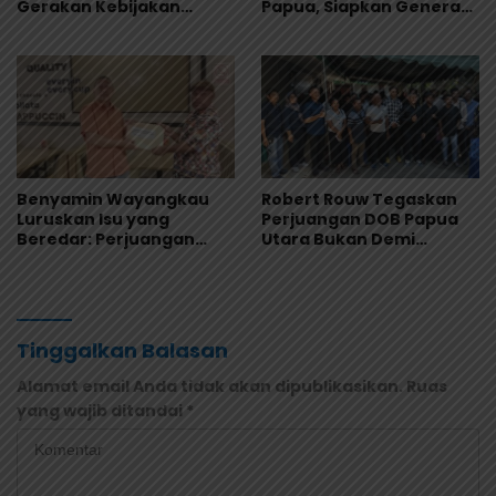
Gerakan Kebijakan
Papua, Siapkan Generasi
Pancasila di Jayapura
Muda Berjiwa Nasionalis
dan Siap Memimpin
Benyamin Wayangkau
Robert Rouw Tegaskan
Luruskan Isu yang
Perjuangan DOB Papua
Beredar: Perjuangan
Utara Bukan Demi
Papua Utara Murni
Jabatan, Warga Saireri
Aspirasi Rakyat
Diminta Tolak Provokasi
Tinggalkan Balasan
Alamat email Anda tidak akan dipublikasikan.
Ruas
yang wajib ditandai
*