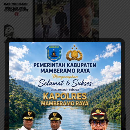
# JMW-DM
# Pilbup Kabupaten Jayapura
# Pilkada Serentak
Baca Juga