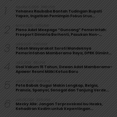
1
Agustus 6, 2026
1993 Lihat
Yohanes Raubaba Bantah Tudingan Bupati
Yapen, Ingatkan Pemimpin Fokus Urus
Kepentingan Rakyat
2
April 9, 2026
1379 Lihat
Pleno Adat Meepago “Guncang” Pemerintah:
Freeport Diminta Berhenti, Pasukan Non-
Organik Harus Ditarik
3
Juli 6, 2026
1280 Lihat
Tokoh Masyarakat Soroti Mandeknya
Pemerintahan Mamberamo Raya, DPRK Diminta
Perkuat Fungsi Pengawasan
4
Juli 2, 2026
1115 Lihat
Usai Vakum 15 Tahun, Dewan Adat Mamberamo-
Apawer Resmi Miliki Ketua Baru
5
Juni 27, 2026
1048 Lihat
Peta Babak Gugur Makin Lengkap, Belgia,
Prancis, Spanyol, Senegal dan Tanjung Verde
Melaju
6
Juni 29, 2026
1006 Lihat
Mecky Alle: Jangan Terprovokasi Isu Hoaks,
Kehadiran Kodim untuk Kepentingan
Masyarakat Mamberamo Raya