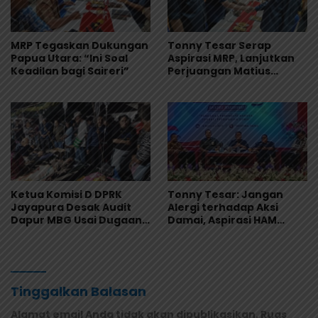
MRP Tegaskan Dukungan
Tonny Tesar Serap
Papua Utara: “Ini Soal
Aspirasi MRP, Lanjutkan
Keadilan bagi Saireri”
Perjuangan Matius
Awaitouw, Kawal
Perlindungan RUU
Masyarakat Adat
Ketua Komisi D DPRK
Tonny Tesar: Jangan
Jayapura Desak Audit
Alergi terhadap Aksi
Dapur MBG Usai Dugaan
Damai, Aspirasi HAM
Keracunan Massal di
Adalah Bagian dari
Depapre
Demokrasi
Tinggalkan Balasan
Alamat email Anda tidak akan dipublikasikan.
Ruas