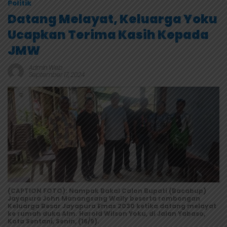
Politik
Datang Melayat, Keluarga Yoku
Ucapkan Terima Kasih Kepada
JMW
Admin Web
September 17, 2024
(CAPTION FOTO): Nampak Bakal Calon Bupati (Bacabup)
Jayapura John Manangsang Wally beserta rombongan
Keluarga Besar Jayapura Emas 2030 ketika datang melayat
ke rumah duka Alm. Harold Wilson Yoku, di Jalan Yabaso,
Kota Sentani, Senin, (16/9).