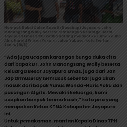
Nampak Bakal Calon Bupati (Bacabup) Jayapura John
Manangsang Wally beserta rombongan Keluarga Besar
Jayapura Emas 2030 ketika datang melayat ke rumah duka
Alm. Harold Wilson Yoku, di Jalan Yabaso, Kota Sentani,
Senin, (16/9).
“Ada juga ucapan karangan bunga duka cita
dari bapak Dr. John Manangsang Wally beserta
Keluarga Besar Jayapura Emas, juga dari Jan
Jap Ormuseray termasuk sebentar juga akan
masuk dari bapak Yunus Wonda-Haris Yoku dan
pasangan Algito. Mewakili keluarga, kami
ucapkan banyak terima kasih,” kata pria yang
merupakan Ketua KTNA Kabupaten Jayapura
ini.
Untuk pemakaman, mantan Kepala Dinas TPH