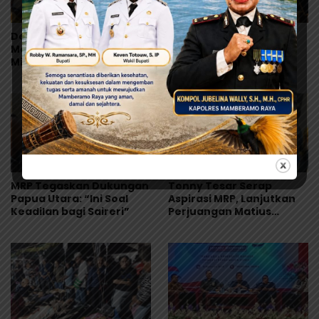
Desakan Papua Utara
Tonny Tesar Turun ke
Menguat, Saireri–Tabi
Lapas Doyo Baru,
Minta Baleg DPR RI Beri
Kebutuhan Alkes dan
Kepastian
Keamanan Jadi Sorotan
MRP Tegaskan Dukungan
Tonny Tesar Serap
Papua Utara: “Ini Soal
Aspirasi MRP, Lanjutkan
Keadilan bagi Saireri”
Perjuangan Matius
Awaitouw, Kawal
Perlindungan RUU
Masyarakat Adat