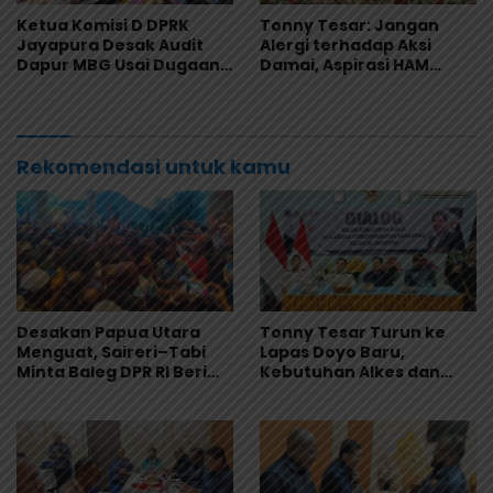
Ketua Komisi D DPRK
Tonny Tesar: Jangan
Jayapura Desak Audit
Alergi terhadap Aksi
Dapur MBG Usai Dugaan
Damai, Aspirasi HAM
Keracunan Massal di
Adalah Bagian dari
Depapre
Demokrasi
Rekomendasi untuk kamu
Desakan Papua Utara
Tonny Tesar Turun ke
Menguat, Saireri–Tabi
Lapas Doyo Baru,
Minta Baleg DPR RI Beri
Kebutuhan Alkes dan
Kepastian
Keamanan Jadi Sorotan