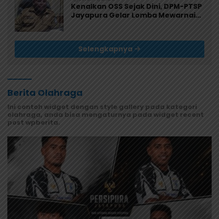
Kenalkan OSS Sejak Dini, DPM-PTSP
Jayapura Gelar Lomba Mewarnai
untuk 200 Anak
Selengkapnya
Berita Olahraga
Ini contoh widget dengan style gallery pada kategori
olahraga, anda bisa mengaturnya pada widget recent
post wpberita.