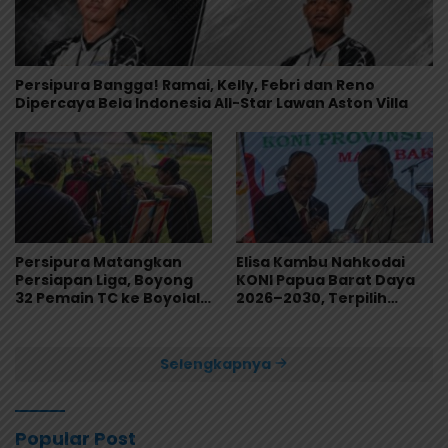
Persipura Bangga! Ramai, Kelly, Febri dan Reno
Dipercaya Bela Indonesia All-Star Lawan Aston Villa
Persipura Matangkan
Elisa Kambu Nahkodai
Persiapan Liga, Boyong
KONI Papua Barat Daya
32 Pemain TC ke Boyolali
2026–2030, Terpilih
Usai Bungkam Eks PON
Secara Aklamasi
Papua 4-1
Selengkapnya
Popular Post