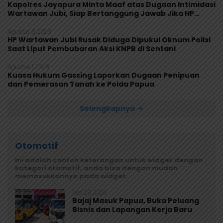
Kapolres Jayapura Minta Maaf atas Dugaan Intimidasi
Wartawan Jubi, Siap Bertanggung Jawab Jika HP
Rusak
Agustus 3, 2026
HP Wartawan Jubi Rusak Diduga Dipukul Oknum Polisi
Saat Liput Pembubaran Aksi KNPB di Sentani
Agustus 1, 2026
Kuasa Hukum Gassing Laporkan Dugaan Penipuan
dan Pemerasan Tanah ke Polda Papua
Selengkapnya
Otomotif
Ini adalah contoh keterangan untuk widget dengan
kategori otomotif, anda bisa dengan mudah
memasukkannya pada widget.
Mei 29, 2026
Bajaj Masuk Papua, Buka Peluang
Bisnis dan Lapangan Kerja Baru