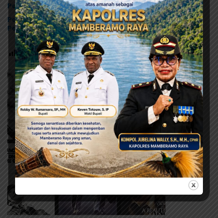
Percepatan Pembangunan Mamberamo Raya
Pemkab Mamberamo Raya Gandeng Bank Papua,
Percepat Digitalisasi Pengelolaan Keuangan Daerah
Post Views:
243