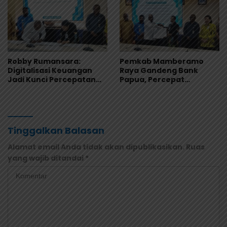
Robby Rumansara:
Pemkab Mamberamo
Digitalisasi Keuangan
Raya Gandeng Bank
Jadi Kunci Percepatan
Papua, Percepat
Pembangunan
Digitalisasi Pengelolaan
Mamberamo Raya
Keuangan Daerah
Tinggalkan Balasan
Alamat email Anda tidak akan dipublikasikan.
Ruas
yang wajib ditandai
*