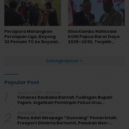
Persipura Matangkan
Elisa Kambu Nahkodai
Persiapan Liga, Boyong
KONI Papua Barat Daya
32 Pemain TC ke Boyolali
2026–2030, Terpilih
Usai Bungkam Eks PON
Secara Aklamasi
Papua 4-1
Selengkapnya
Popular Post
1
Agustus 6, 2026
1924 Lihat
Yohanes Raubaba Bantah Tudingan Bupati
Yapen, Ingatkan Pemimpin Fokus Urus
Kepentingan Rakyat
2
April 9, 2026
1367 Lihat
Pleno Adat Meepago “Guncang” Pemerintah:
Freeport Diminta Berhenti, Pasukan Non-
Organik Harus Ditarik