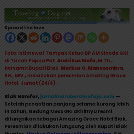
Spread the love
Foto: istimewa | Tampak Ketua BP AM Sinode GKI
di Tanah Papua Pdt.
Andrikus Mofu,
M.Th.,
bersama Bupati Biak,
Markus O. Mansnembra
,
SH., MM., melakukan peresmian Amazing Grace
Hotel, Jumat (24/4).
Biak Numfor,
jurnalmamberamofoja.com
—
Setelah penantian panjang selama kurang lebih
14 tahun, Gedung Mess GKI akhirnya resmi
difungsikan sebagai Amazing Grace Hotel Biak.
Peresmian dilakukan langsung oleh Bupati Biak
Numfor,
Markus
Octovianus Mansnembra
, S.H.,