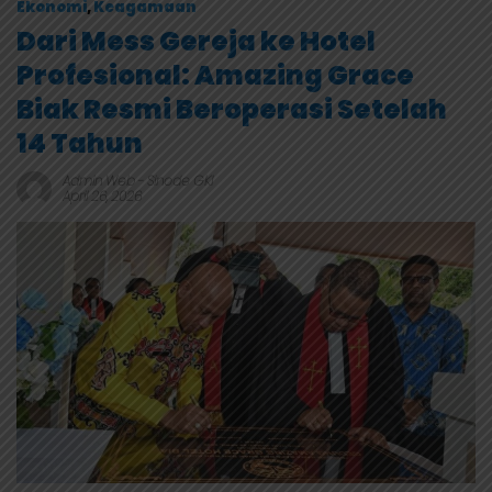
Ekonomi
,
Keagamaan
Dari Mess Gereja ke Hotel
Profesional: Amazing Grace
Biak Resmi Beroperasi Setelah
14 Tahun
Admin Web
-
Sinode GKI
April 26, 2026