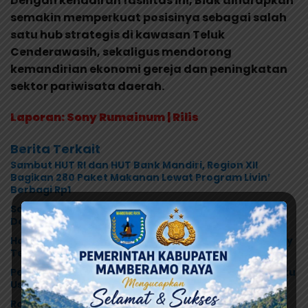
Dengan kehadiran fasilitas ini, Biak diharapkan
semakin memperkuat posisinya sebagai salah
satu hub strategis di kawasan Teluk
Cenderawasih, sekaligus mendorong
kemandirian ekonomi gereja dan peningkatan
sektor pariwisata daerah.
Laporan: Sony Rumainum | Rilis
Berita Terkait
Sambut HUT RI dan HUT Bank Mandiri, Region XII
Bagikan 280 Paket Makanan Lewat Program Livin’
Berbagi Rp1
Sambut HUT ke-28, Bank Mandiri Region XII Gelar
Donor Darah Libatkan 280 Pendonor di Jayapura
Hadiri Peresmian Menara Lonceng GKI Kanaan, Tonny
Tesar: Gereja Perekat Persaudaraan di Papua
Pemkab Jayapura Genjot UMKM Naik Kelas, 100 Pelaku
Usaha Pangan Dibekali Standar Keamanan Produk
Robby Rumansara: Digitalisasi Keuangan Jadi Kunci