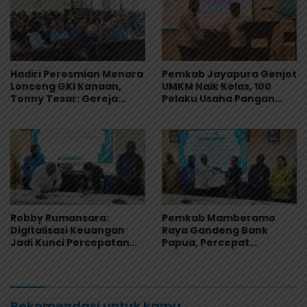
Hadiri Peresmian Menara
Pemkab Jayapura Genjot
Lonceng GKI Kanaan,
UMKM Naik Kelas, 100
Tonny Tesar: Gereja
Pelaku Usaha Pangan
Perekat Persaudaraan di
Dibekali Standar
Papua
Keamanan Produk
Robby Rumansara:
Pemkab Mamberamo
Digitalisasi Keuangan
Raya Gandeng Bank
Jadi Kunci Percepatan
Papua, Percepat
Pembangunan
Digitalisasi Pengelolaan
Mamberamo Raya
Keuangan Daerah
Rekomendasi untuk kamu