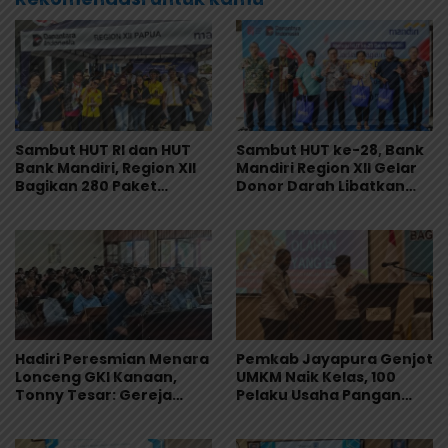
Sambut HUT RI dan HUT
Sambut HUT ke-28, Bank
Bank Mandiri, Region XII
Mandiri Region XII Gelar
Bagikan 280 Paket
Donor Darah Libatkan
Makanan Lewat Program
280 Pendonor di
Livin’ Berbagi Rp1
Jayapura
Hadiri Peresmian Menara
Pemkab Jayapura Genjot
Lonceng GKI Kanaan,
UMKM Naik Kelas, 100
Tonny Tesar: Gereja
Pelaku Usaha Pangan
Perekat Persaudaraan di
Dibekali Standar
Papua
Keamanan Produk