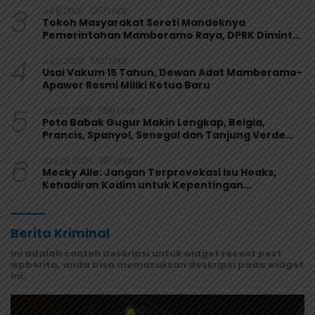
3
Juli 6, 2026
1257 Lihat
Tokoh Masyarakat Soroti Mandeknya
Pemerintahan Mamberamo Raya, DPRK Diminta
Perkuat Fungsi Pengawasan
4
Juli 2, 2026
1092 Lihat
Usai Vakum 15 Tahun, Dewan Adat Mamberamo-
Apawer Resmi Miliki Ketua Baru
5
Juni 27, 2026
1039 Lihat
Peta Babak Gugur Makin Lengkap, Belgia,
Prancis, Spanyol, Senegal dan Tanjung Verde
Melaju
6
Juni 29, 2026
997 Lihat
Mecky Alle: Jangan Terprovokasi Isu Hoaks,
Kehadiran Kodim untuk Kepentingan
Masyarakat Mamberamo Raya
Berita Kriminal
Ini adalah contoh deskripsi untuk widget recent post
wpberita, anda bisa memasukkan deskripsi pada widget
ini.