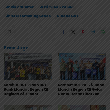
# Biak Numfor
# Di Tanah Papua
# Hotel Amazing Grace
Sinode GKI
Baca Juga
Sambut HUT RI dan HUT
Sambut HUT ke-28, Bank
Bank Mandiri, Region XII
Mandiri Region XII Gelar
Bagikan 280 Paket
Donor Darah Libatkan
Makanan Lewat Program
280 Pendonor di
Livin’ Berbagi Rp1
Jayapura