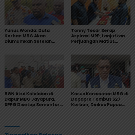
Yunus Wonda: Data
Tonny Tesar Serap
Korban MBG Akan
Aspirasi MRP, Lanjutkan
Diumumkan Setelah
Perjuangan Matius
Observasi Tiga Hari
Awaitouw, Kawal
Perlindungan RUU
Masyarakat Adat
BGN Akui Kelalaian di
Kasus Keracunan MBG di
Dapur MBG Jayapura,
Depapre Tembus 527
SPPG Disetop Sementara
Korban, Dinkes Papua
dan Dievaluasi Total
Pastikan Tak Ada Pasien
Kritis
Tinggalkan Balasan