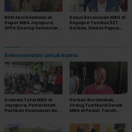
BGN Akui Kelalaian di
Kasus Keracunan MBG di
Dapur MBG Jayapura,
Depapre Tembus 527
SPPG Disetop Sementara
Korban, Dinkes Papua
dan Dievaluasi Total
Pastikan Tak Ada Pasien
Kritis
Rekomendasi untuk kamu
Evaluasi Total MBG di
Korban Bertambah,
Jayapura, Pemerintah
Orang Tua Murid Desak
Pastikan Keamanan dan
MBG di Pesisir Tanah
Kualitas Makanan
Merah Dihentikan