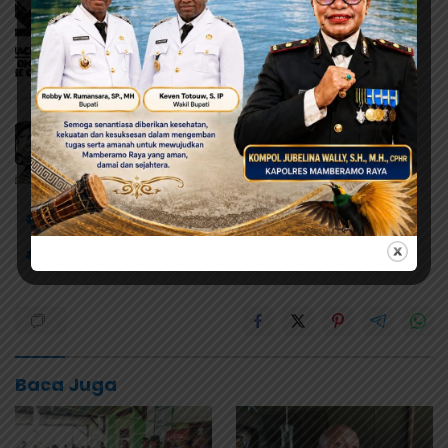
#IbadahSyukur
#PestaRakyat
#UMKM
#WalikotaJayapura
Baca Juga