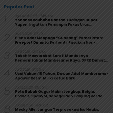
Popular Post
1
Agustus 6, 2026
1638 Lihat
Yohanes Raubaba Bantah Tudingan Bupati
Yapen, Ingatkan Pemimpin Fokus Urus
Kepentingan Rakyat
2
April 9, 2026
1354 Lihat
Pleno Adat Meepago “Guncang” Pemerintah:
Freeport Diminta Berhenti, Pasukan Non-
Organik Harus Ditarik
3
Juli 6, 2026
1242 Lihat
Tokoh Masyarakat Soroti Mandeknya
Pemerintahan Mamberamo Raya, DPRK Diminta
Perkuat Fungsi Pengawasan
4
Juli 2, 2026
1070 Lihat
Usai Vakum 15 Tahun, Dewan Adat Mamberamo-
Apawer Resmi Miliki Ketua Baru
5
Juni 27, 2026
1026 Lihat
Peta Babak Gugur Makin Lengkap, Belgia,
Prancis, Spanyol, Senegal dan Tanjung Verde
Melaju
6
Juni 29, 2026
986 Lihat
Mecky Alle: Jangan Terprovokasi Isu Hoaks,