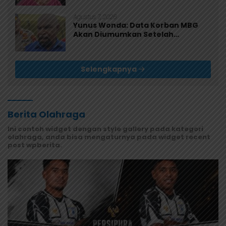
Agustus 7, 2026
Yunus Wonda: Data Korban MBG
Akan Diumumkan Setelah
Observasi Tiga Hari
Selengkapnya
Berita Olahraga
Ini contoh widget dengan style gallery pada kategori
olahraga, anda bisa mengaturnya pada widget recent
post wpberita.