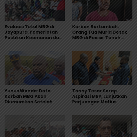
Evaluasi Total MBG di
Korban Bertambah,
Jayapura, Pemerintah
Orang Tua Murid Desak
Pastikan Keamanan dan
MBG di Pesisir Tanah
Kualitas Makanan
Merah Dihentikan
Yunus Wonda: Data
Tonny Tesar Serap
Korban MBG Akan
Aspirasi MRP, Lanjutkan
Diumumkan Setelah
Perjuangan Matius
Observasi Tiga Hari
Awaitouw, Kawal
Perlindungan RUU
Masyarakat Adat