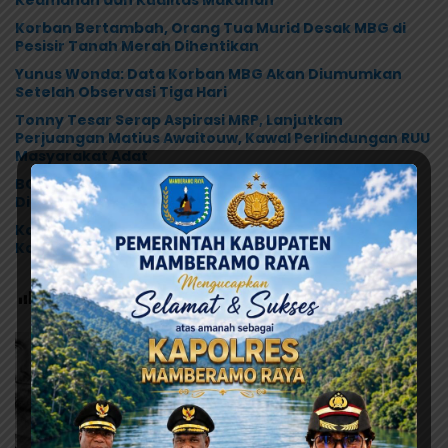
Korban Bertambah, Orang Tua Murid Desak MBG di
Pesisir Tanah Merah Dihentikan
Yunus Wonda: Data Korban MBG Akan Diumumkan
Setelah Observasi Tiga Hari
Tonny Tesar Serap Aspirasi MRP, Lanjutkan
Perjuangan Matius Awaitouw, Kawal Perlindungan RUU
Masyarakat Adat
BGN Akui Kelalaian di Dapur MBG Jayapura, SPPG
Disetop Sementara dan Dievaluasi Total
Kasus Keracunan MBG di Depapre Tembus 527
Korban, Dinkes Papua Pastikan Tak Ada Pasien Kritis
Post Views:
100