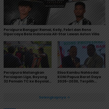
Persipura Bangga! Ramai, Kelly, Febri dan Reno
Dipercaya Bela Indonesia All-Star Lawan Aston Villa
Persipura Matangkan
Elisa Kambu Nahkodai
Persiapan Liga, Boyong
KONI Papua Barat Daya
32 Pemain TC ke Boyolali
2026–2030, Terpilih
Usai Bungkam Eks PON
Secara Aklamasi
Papua 4-1
Selengkapnya