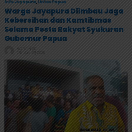
Info Jayapura
,
Lintas Papua
Warga Jayapura Diimbau Jaga
Kebersihan dan Kamtibmas
Selama Pesta Rakyat Syukuran
Gubernur Papua
Admin Web
Oktober 30, 2025