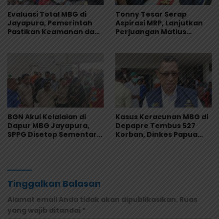
Evaluasi Total MBG di
Tonny Tesar Serap
Jayapura, Pemerintah
Aspirasi MRP, Lanjutkan
Pastikan Keamanan dan
Perjuangan Matius
Kualitas Makanan
Awaitouw, Kawal
Perlindungan RUU
Masyarakat Adat
BGN Akui Kelalaian di
Kasus Keracunan MBG di
Dapur MBG Jayapura,
Depapre Tembus 527
SPPG Disetop Sementara
Korban, Dinkes Papua
dan Dievaluasi Total
Pastikan Tak Ada Pasien
Kritis
Tinggalkan Balasan
Alamat email Anda tidak akan dipublikasikan.
Ruas
yang wajib ditandai
*