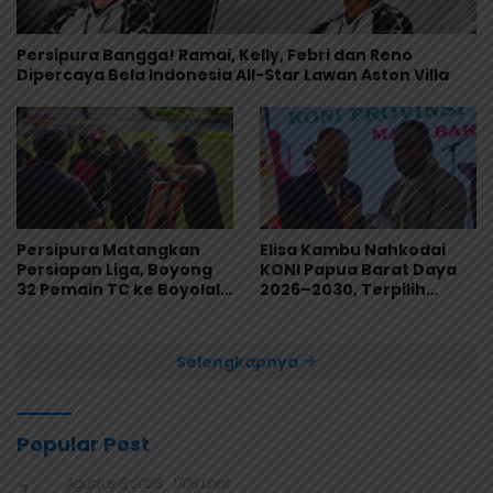
Persipura Bangga! Ramai, Kelly, Febri dan Reno
Dipercaya Bela Indonesia All-Star Lawan Aston Villa
Persipura Matangkan
Elisa Kambu Nahkodai
Persiapan Liga, Boyong
KONI Papua Barat Daya
32 Pemain TC ke Boyolali
2026–2030, Terpilih
Usai Bungkam Eks PON
Secara Aklamasi
Papua 4-1
Selengkapnya
Popular Post
Agustus 6, 2026
1706 Lihat