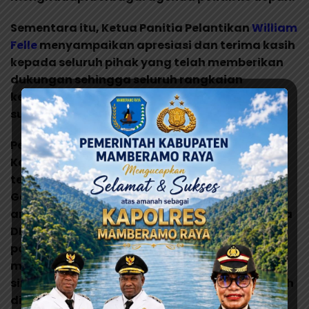
Sementara itu, Ketua Panitia Pelantikan
William
Felle
menyampaikan apresiasi dan terima kasih
kepada seluruh pihak yang telah memberikan
dukungan sehingga seluruh rangkaian
kegiatan dapat berlangsung aman, tertib dan
sukses.
Pelantikan pengurus DPD II Partai Golkar
Kabupaten Jayapura periode 2026-2031
tersebut turut dihadiri Sekretaris DPD I Partai
Golkar Provinsi Papua
Max Krey
, sejumlah
anggota Majelis Rakyat Papua (
MRP
), anggota
DPR Papua Fraksi Golkar, pimpinan partai
politik, unsur Forkopimda, tokoh adat, tokoh
masyarakat, serta ratusan kader dan
simpatisan Partai Golkar dari berbagai wilayah
di Kabupaten Jayapura.