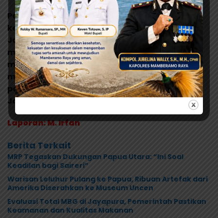
Pelantikan itu menjadi penanda dimulainya
kepemimpinan baru Partai Golkar Kabupaten
Jayapura yang diharapkan mampu
memperkuat konsolidasi organisasi,
meningkatkan peran politik partai di tengah
masyarakat, serta mendukung percepatan
pembangunan daerah menuju Kabupaten
Jayapura yang lebih maju dan sejahtera.
Laporan: M. Irfan
Berita Terkait
MRP Tegaskan Dukungan Papua Utara: “Ini Soal
Keadilan bagi Saireri”
Warisan Leluhur Pulang ke Papua, Ribuan Artefak dari
Amerika Diserahkan ke Museum Uncen
Evaluasi Total MBG di Jayapura, Pemerintah Pastikan
Keamanan dan Kualitas Makanan