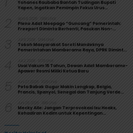
1
Yohanes Raubaba Bantah Tudingan Bupati
Yapen, Ingatkan Pemimpin Fokus Urus
Kepentingan Rakyat
2
April 9, 2026
1356 Lihat
Pleno Adat Meepago “Guncang” Pemerintah:
Freeport Diminta Berhenti, Pasukan Non-
Organik Harus Ditarik
3
Juli 6, 2026
1244 Lihat
Tokoh Masyarakat Soroti Mandeknya
Pemerintahan Mamberamo Raya, DPRK Diminta
Perkuat Fungsi Pengawasan
4
Juli 2, 2026
1073 Lihat
Usai Vakum 15 Tahun, Dewan Adat Mamberamo-
Apawer Resmi Miliki Ketua Baru
5
Juni 27, 2026
1029 Lihat
Peta Babak Gugur Makin Lengkap, Belgia,
Prancis, Spanyol, Senegal dan Tanjung Verde
Melaju
6
Juni 29, 2026
989 Lihat
Mecky Alle: Jangan Terprovokasi Isu Hoaks,
Kehadiran Kodim untuk Kepentingan
Masyarakat Mamberamo Raya