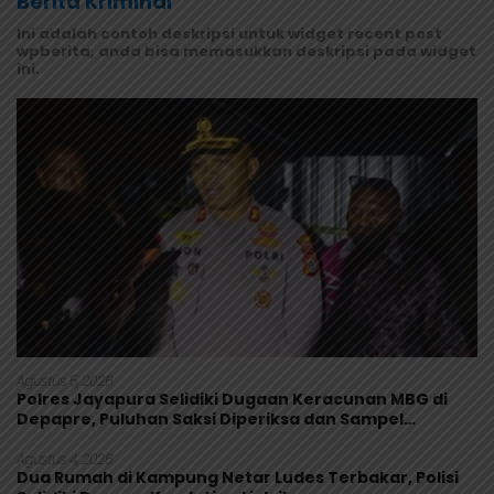
Berita Kriminal
Ini adalah contoh deskripsi untuk widget recent post
wpberita, anda bisa memasukkan deskripsi pada widget
ini.
Agustus 5, 2026
Polres Jayapura Selidiki Dugaan Keracunan MBG di
Depapre, Puluhan Saksi Diperiksa dan Sampel
Makanan Diuji
Agustus 4, 2026
Dua Rumah di Kampung Netar Ludes Terbakar, Polisi