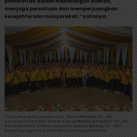
pemerintah dalam membangun daerah,
menjaga persatuan dan memperjuangkan
kesejahteraan masyarakat,” katanya.
Tampak Bupati Jayapura Dr.
Yunus Wonda
, SH., MH.,
bersama Ketua DPD Golkar Papua
Matius D Fakhiri
, SIK.,MH.,
dan Ketua DPD Golkar Jayapura
Jansen Monim
, ST., MM.,
beserta pengurus partai lainnya usai pelantikan