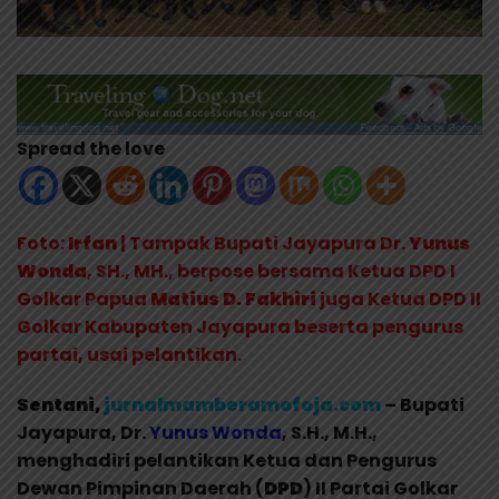
Spread the love
Foto:
Irfan
| Tampak Bupati Jayapura Dr.
Yunus
Wonda
, SH., MH., berpose bersama Ketua DPD I
Golkar Papua
Matius D. Fakhiri
juga Ketua DPD II
Golkar Kabupaten Jayapura beserta pengurus
partai, usai pelantikan.
Sentani,
jurnalmamberamofoja.com
– Bupati
Jayapura, Dr.
Yunus Wonda
, S.H., M.H.,
menghadiri pelantikan Ketua dan Pengurus
Dewan Pimpinan Daerah (
DPD
) II Partai Golkar