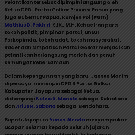
Pelantikan tersebut dipimpin langsung oleh
Ketua DPD I Partai Golkar Provinsi Papua yang
juga Gubernur Papua, Komjen Pol (
Purn
)
Mathius D.
Fakhiri
, S.IK., M.H. Kehadiran para
tokoh politik, pimpinan partai, unsur
Forkopimda, tokoh adat, tokoh masyarakat,
kader dan simpatisan Partai Golkar menjadikan
pelantikan berlangsung meriah dan penuh
semangat kebersamaan.
Dalam kepengurusan yang baru, Jansen Monim
dipercaya memimpin DPD II Partai Golkar
Kabupaten Jayapura sebagai Ketua,
didampingi
Nelvis K. Manobi
sebagai Sekretaris
dan
Arius R. Sabono
sebagai Bendahara.
Bupati Jayapura
Yunus Wonda
menyampaikan
ucapan selamat kepada seluruh jajaran
pengurus yang baru dilantik. Ia berharap