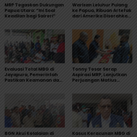
MRP Tegaskan Dukungan
Warisan Leluhur Pulang
Papua Utara: “Ini Soal
ke Papua, Ribuan Artefak
Keadilan bagi Saireri”
dari Amerika Diserahkan
ke Museum Uncen
Evaluasi Total MBG di
Tonny Tesar Serap
Jayapura, Pemerintah
Aspirasi MRP, Lanjutkan
Pastikan Keamanan dan
Perjuangan Matius
Kualitas Makanan
Awaitouw, Kawal
Perlindungan RUU
Masyarakat Adat
BGN Akui Kelalaian di
Kasus Keracunan MBG di