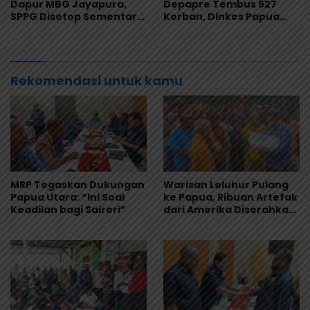
Dapur MBG Jayapura,
Depapre Tembus 527
SPPG Disetop Sementara
Korban, Dinkes Papua
dan Dievaluasi Total
Pastikan Tak Ada Pasien
Kritis
Rekomendasi untuk kamu
MRP Tegaskan Dukungan
Warisan Leluhur Pulang
Papua Utara: “Ini Soal
ke Papua, Ribuan Artefak
Keadilan bagi Saireri”
dari Amerika Diserahkan
ke Museum Uncen