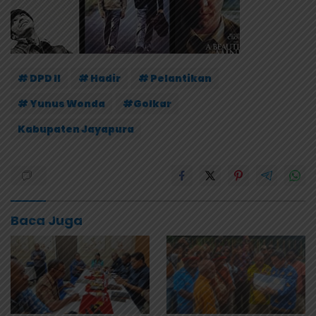
# DPD II
# Hadir
# Pelantikan
# Yunus Wonda
#Golkar
Kabupaten Jayapura
Baca Juga