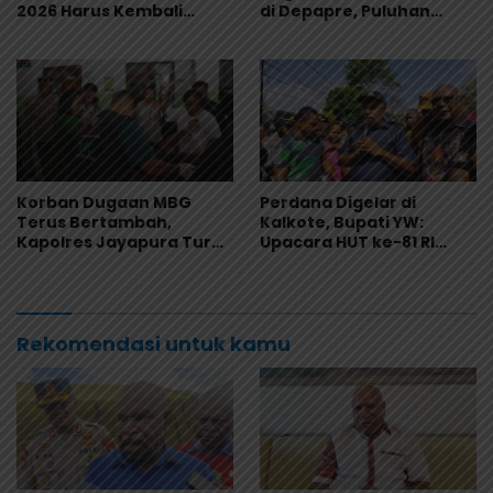
2026 Harus Kembali
di Depapre, Puluhan
Masuk Kalender Event
Saksi Diperiksa dan
Nasional
Sampel Makanan Diuji
Korban Dugaan MBG
Perdana Digelar di
Terus Bertambah,
Kalkote, Bupati YW:
Kapolres Jayapura Turun
Upacara HUT ke-81 RI
Langsung ke Puskesmas
Kabupaten Jayapura
dan RS
Libatkan Seluruh Distrik
Rekomendasi untuk kamu