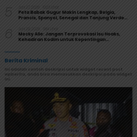
5
Juni 27, 2026
1023 Lihat
Peta Babak Gugur Makin Lengkap, Belgia,
Prancis, Spanyol, Senegal dan Tanjung Verde
Melaju
6
Juni 29, 2026
984 Lihat
Mecky Alle: Jangan Terprovokasi Isu Hoaks,
Kehadiran Kodim untuk Kepentingan
Masyarakat Mamberamo Raya
Berita Kriminal
Ini adalah contoh deskripsi untuk widget recent post
wpberita, anda bisa memasukkan deskripsi pada widget
ini.