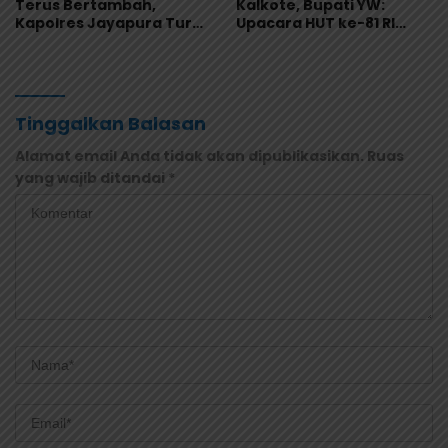
Terus Bertambah,
Kalkote, Bupati YW:
Kapolres Jayapura Turun
Upacara HUT ke-81 RI
Langsung ke Puskesmas
Kabupaten Jayapura
dan RS
Libatkan Seluruh Distrik
Tinggalkan Balasan
Alamat email Anda tidak akan dipublikasikan.
Ruas
yang wajib ditandai
*