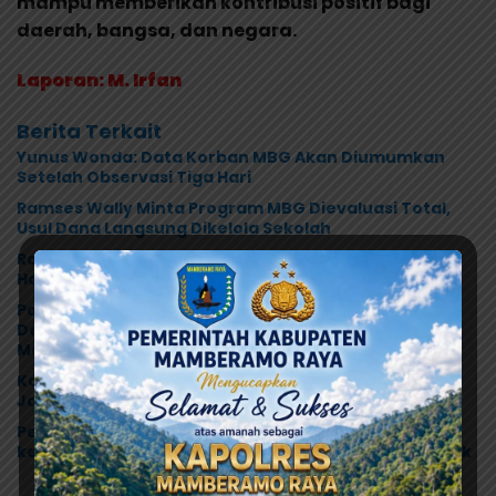
mampu memberikan kontribusi positif bagi
daerah, bangsa, dan negara.
Laporan: M. Irfan
Berita Terkait
Yunus Wonda: Data Korban MBG Akan Diumumkan
Setelah Observasi Tiga Hari
Ramses Wally Minta Program MBG Dievaluasi Total,
Usul Dana Langsung Dikelola Sekolah
Ramses Wally: Festival Danau Sentani Ke-XV 2026
Harus Kembali Masuk Kalender Event Nasional
Polres Jayapura Selidiki Dugaan Keracunan MBG di
Depapre, Puluhan Saksi Diperiksa dan Sampel
Makanan Diuji
Korban Dugaan MBG Terus Bertambah, Kapolres
Jayapura Turun Langsung ke Puskesmas dan RS
Perdana Digelar di Kalkote, Bupati YW: Upacara HUT
ke-81 RI Kabupaten Jayapura Libatkan Seluruh Distrik