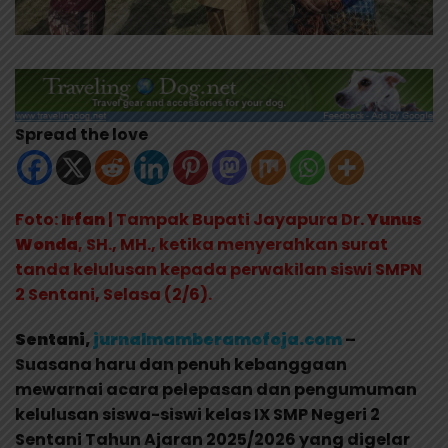
Spread the love
Foto:
Irfan
| Tampak Bupati Jayapura Dr.
Yunus
Wonda
, SH., MH., ketika menyerahkan surat
tanda kelulusan kepada perwakilan siswi SMPN
2 Sentani, Selasa (2/6).
Sentani,
jurnalmamberamofoja.com
–
Suasana haru dan penuh kebanggaan
mewarnai acara pelepasan dan pengumuman
kelulusan siswa-siswi kelas IX SMP Negeri 2
Sentani Tahun Ajaran 2025/2026 yang digelar