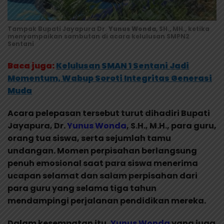
Tampak Bupati Jayapura Dr.
Yunus Wonda
, SH., MH., ketika
menyampaikan sambutan di acara kelulusan SMPN2
Sentani
Baca juga:
Kelulusan SMAN 1 Sentani Jadi
Momentum, Wabup Soroti Integritas Generasi
Muda
Acara pelepasan tersebut turut dihadiri Bupati
Jayapura, Dr.
Yunus Wonda
, S.H., M.H., para guru,
orang tua siswa, serta sejumlah tamu
undangan. Momen perpisahan berlangsung
penuh emosional saat para siswa menerima
ucapan selamat dan salam perpisahan dari
para guru yang selama tiga tahun
mendampingi perjalanan pendidikan mereka.
Dalam kesempatan itu,
Yunus Wonda
yang juga