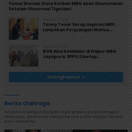
Yunus Wonda: Data Korban MBG Akan Diumumkan
Setelah Observasi Tiga Hari
Agustus 7, 2026
Tonny Tesar Serap Aspirasi MRP,
Lanjutkan Perjuangan Matius
Awaitouw, Kawal Perlindungan RUU
Masyarakat Adat
Agustus 6, 2026
BGN Akui Kelalaian di Dapur MBG
Jayapura, SPPG Disetop
Sementara dan Dievaluasi Total
Selengkapnya
Berita Olahraga
Ini contoh widget dengan style gallery pada kategori
olahraga, anda bisa mengaturnya pada widget recent
post wpberita.