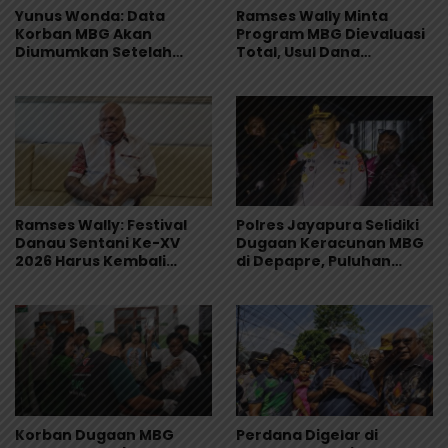
Yunus Wonda: Data
Ramses Wally Minta
Korban MBG Akan
Program MBG Dievaluasi
Diumumkan Setelah
Total, Usul Dana
Observasi Tiga Hari
Langsung Dikelola
Sekolah
Ramses Wally: Festival
Polres Jayapura Selidiki
Danau Sentani Ke-XV
Dugaan Keracunan MBG
2026 Harus Kembali
di Depapre, Puluhan
Masuk Kalender Event
Saksi Diperiksa dan
Nasional
Sampel Makanan Diuji
Korban Dugaan MBG
Perdana Digelar di