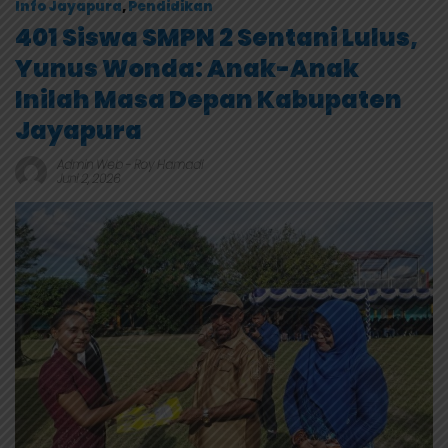
Info Jayapura
,
Pendidikan
401 Siswa SMPN 2 Sentani Lulus,
Yunus Wonda: Anak-Anak
Inilah Masa Depan Kabupaten
Jayapura
Admin Web
-
Roy Hamadi
Juni 2, 2026