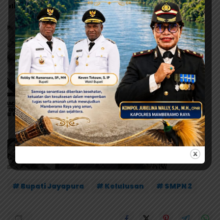
Post Views:
140
# Bupati Jayapura
# Kelulusan
# SMPN 2