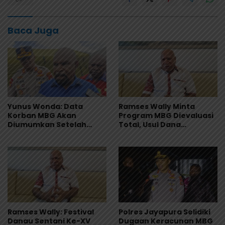
Baca Juga
Yunus Wonda: Data
Ramses Wally Minta
Korban MBG Akan
Program MBG Dievaluasi
Diumumkan Setelah
Total, Usul Dana
Observasi Tiga Hari
Langsung Dikelola
Sekolah
Ramses Wally: Festival
Polres Jayapura Selidiki
Danau Sentani Ke-XV
Dugaan Keracunan MBG