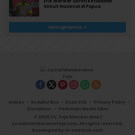
Erik Warikar Soroti Ketiadaan
Sirkuit Nasional di Papua
Selengkapnya
Indeks
Redaksi Box
Kode Etik
Privacy Policy
Disclaimer
Pedoman Media Siber
© 2026 CV. Foja Mamberamo |
jurnalmamberamofoja.com. All rights reserved.
Developed by m-onetech.com