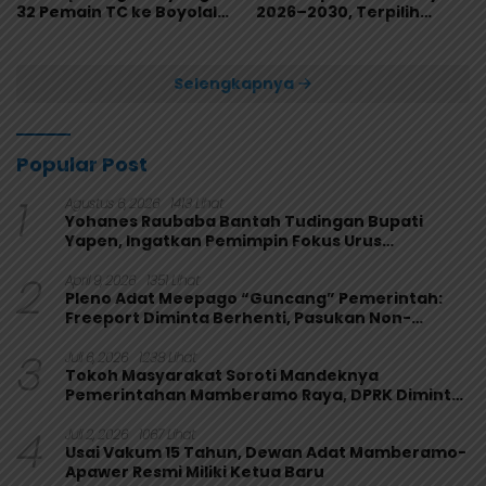
32 Pemain TC ke Boyolali
2026–2030, Terpilih
Usai Bungkam Eks PON
Secara Aklamasi
Papua 4-1
Selengkapnya
Popular Post
1
Agustus 6, 2026
1413 Lihat
Yohanes Raubaba Bantah Tudingan Bupati
Yapen, Ingatkan Pemimpin Fokus Urus
Kepentingan Rakyat
2
April 9, 2026
1351 Lihat
Pleno Adat Meepago “Guncang” Pemerintah:
Freeport Diminta Berhenti, Pasukan Non-
Organik Harus Ditarik
3
Juli 6, 2026
1238 Lihat
Tokoh Masyarakat Soroti Mandeknya
Pemerintahan Mamberamo Raya, DPRK Diminta
Perkuat Fungsi Pengawasan
4
Juli 2, 2026
1067 Lihat
Usai Vakum 15 Tahun, Dewan Adat Mamberamo-
Apawer Resmi Miliki Ketua Baru