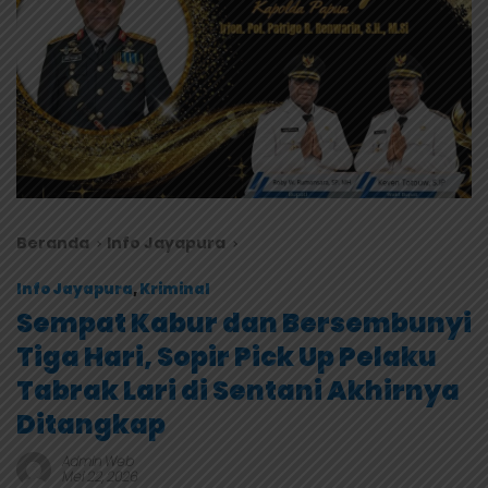
Beranda
Info Jayapura
Info Jayapura
,
Kriminal
Sempat Kabur dan Bersembunyi
Tiga Hari, Sopir Pick Up Pelaku
Tabrak Lari di Sentani Akhirnya
Ditangkap
Admin Web
Mei 22, 2026