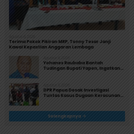
Agustus 6, 2026
Terima Pokok Pikiran MRP, Tonny Tesar Janji
Kawal Kepastian Anggaran Lembaga
Agustus 6, 2026
Yohanes Raubaba Bantah
Tudingan Bupati Yapen, Ingatkan
Pemimpin Fokus Urus Kepentingan
Rakyat
Agustus 5, 2026
DPR Papua Desak Investigasi
Tuntas Kasus Dugaan Keracunan
MBG di Jayapura
Selengkapnya