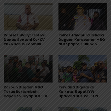
Ramses Wally: Festival
Polres Jayapura Selidiki
Danau Sentani Ke-XV
Dugaan Keracunan MBG
2026 Harus Kembali
di Depapre, Puluhan
Masuk Kalender Event
Saksi Diperiksa dan
Nasional
Sampel Makanan Diuji
Korban Dugaan MBG
Perdana Digelar di
Terus Bertambah,
Kalkote, Bupati YW:
Kapolres Jayapura Turun
Upacara HUT ke-81 RI
Langsung ke Puskesmas
Kabupaten Jayapura
dan RS
Libatkan Seluruh Distrik