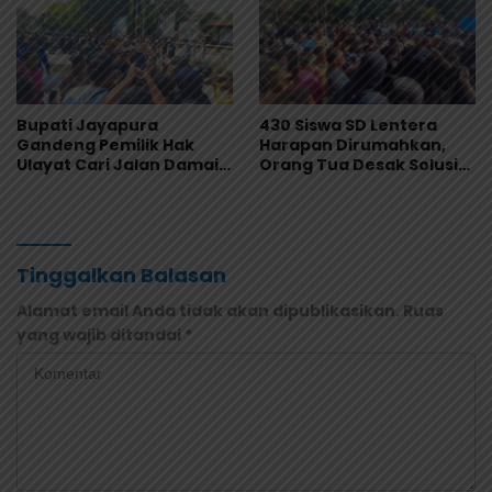
Bupati Jayapura
430 Siswa SD Lentera
Gandeng Pemilik Hak
Harapan Dirumahkan,
Ulayat Cari Jalan Damai,
Orang Tua Desak Solusi
Godlief Ohee: Demi
Cepat, Ini Kata Bupati!
Anak-Anak, Kami Siap
Tinggalkan Balasan
Alamat email Anda tidak akan dipublikasikan.
Ruas
yang wajib ditandai
*