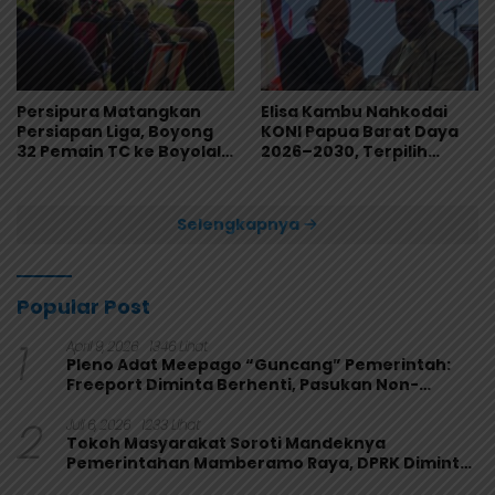
Persipura Matangkan
Elisa Kambu Nahkodai
Persiapan Liga, Boyong
KONI Papua Barat Daya
32 Pemain TC ke Boyolali
2026–2030, Terpilih
Usai Bungkam Eks PON
Secara Aklamasi
Papua 4-1
Selengkapnya
Popular Post
1
April 9, 2026
1346 Lihat
Pleno Adat Meepago “Guncang” Pemerintah:
Freeport Diminta Berhenti, Pasukan Non-
Organik Harus Ditarik
2
Juli 6, 2026
1233 Lihat
Tokoh Masyarakat Soroti Mandeknya
Pemerintahan Mamberamo Raya, DPRK Diminta
Perkuat Fungsi Pengawasan