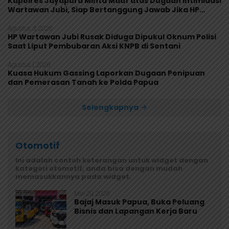
Kapolres Jayapura Minta Maaf atas Dugaan Intimidasi
Wartawan Jubi, Siap Bertanggung Jawab Jika HP
Rusak
Agustus 3, 2026
HP Wartawan Jubi Rusak Diduga Dipukul Oknum Polisi
Saat Liput Pembubaran Aksi KNPB di Sentani
Agustus 1, 2026
Kuasa Hukum Gassing Laporkan Dugaan Penipuan
dan Pemerasan Tanah ke Polda Papua
Selengkapnya
Otomotif
Ini adalah contoh keterangan untuk widget dengan
kategori otomotif, anda bisa dengan mudah
memasukkannya pada widget.
Mei 29, 2026
Bajaj Masuk Papua, Buka Peluang
Bisnis dan Lapangan Kerja Baru