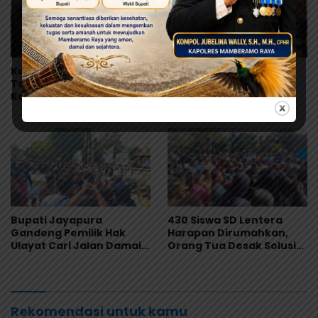
Korban Dugaan MBG
Perdana Digelar di
Terus Bertambah,
Kalkote, Bupati YW:
Kapolres Jayapura Turun
Upacara HUT ke-81 RI
Langsung ke Puskesmas
Kabupaten Jayapura
dan RS
Libatkan Seluruh Distrik
Bupati Jayapura
430 Siswa SD Lentera
Gandeng Pemilik Hak
Harapan Dirumahkan,
Ulayat Cari Jalan Damai,
Orang Tua Desak Solusi
Godlief Ohee: Demi
Cepat, Ini Kata Bupati!
Anak-Anak, Kami Siap
Rekomendasi untuk kamu