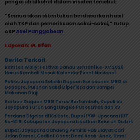
pengaruh alkohol dalam insiden tersebut.
“Semua akan ditentukan berdasarkan hasil
olah TKP dan pemeriksaan saksi-saksi,” tutup
AKP
Axel Panggabean
.
Laporan: M. Irfan
Berita Terkait
Ramses Wally: Festival Danau Sentani Ke-XV 2026
Harus Kembali Masuk Kalender Event Nasional
Polres Jayapura Selidiki Dugaan Keracunan MBG di
Depapre, Puluhan Saksi Diperiksa dan Sampel
Makanan Diuji
Korban Dugaan MBG Terus Bertambah, Kapolres
Jayapura Turun Langsung ke Puskesmas dan RS
Perdana Digelar di Kalkote, Bupati YW: Upacara HUT
ke-81 RI Kabupaten Jayapura Libatkan Seluruh Distrik
Bupati Jayapura Gandeng Pemilik Hak Ulayat Cari
Jalan Damai, Godlief Ohee: Demi Anak-Anak, Kami