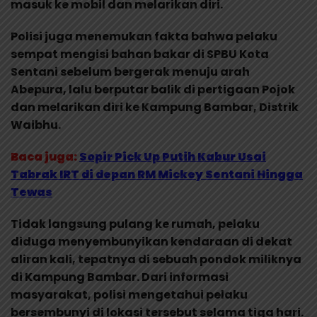
masuk ke mobil dan melarikan diri.
Polisi juga menemukan fakta bahwa pelaku
sempat mengisi bahan bakar di SPBU Kota
Sentani sebelum bergerak menuju arah
Abepura, lalu berputar balik di pertigaan Pojok
dan melarikan diri ke Kampung Bambar, Distrik
Waibhu.
Baca juga:
Sopir Pick Up Putih Kabur Usai
Tabrak IRT di depan RM Mickey Sentani Hingga
Tewas
Tidak langsung pulang ke rumah, pelaku
diduga menyembunyikan kendaraan di dekat
aliran kali, tepatnya di sebuah pondok miliknya
di Kampung Bambar. Dari informasi
masyarakat, polisi mengetahui pelaku
bersembunyi di lokasi tersebut selama tiga hari.