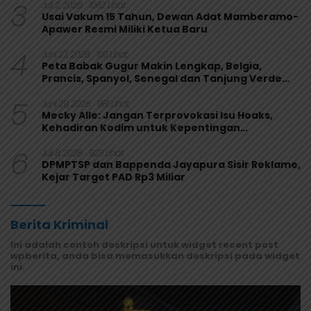
3
Juli 2, 2026
1062 Lihat
Usai Vakum 15 Tahun, Dewan Adat Mamberamo-
Apawer Resmi Miliki Ketua Baru
4
Juni 27, 2026
1011 Lihat
Peta Babak Gugur Makin Lengkap, Belgia,
Prancis, Spanyol, Senegal dan Tanjung Verde
Melaju
5
Juni 29, 2026
981 Lihat
Mecky Alle: Jangan Terprovokasi Isu Hoaks,
Kehadiran Kodim untuk Kepentingan
Masyarakat Mamberamo Raya
6
Juli 8, 2026
923 Lihat
DPMPTSP dan Bappenda Jayapura Sisir Reklame,
Kejar Target PAD Rp3 Miliar
Berita Kriminal
Ini adalah contoh deskripsi untuk widget recent post
wpberita, anda bisa memasukkan deskripsi pada widget
ini.