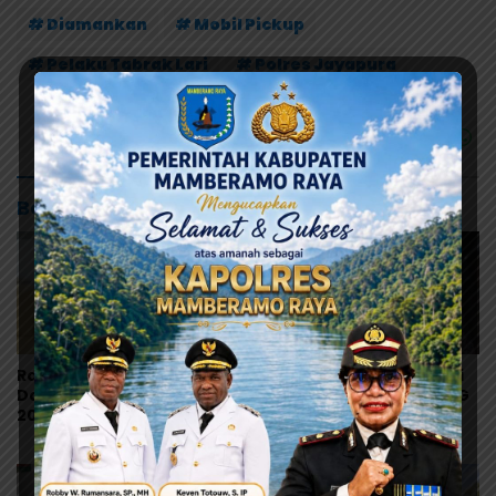
# Diamankan
# Mobil Pickup
# Pelaku Tabrak Lari
# Polres Jayapura
Baca Juga
Ramses Wally: Festival
Polres Jayapura Selidiki
Danau Sentani Ke-XV
Dugaan Keracunan MBG
2026 Harus Kembali
di Depapre, Puluhan
Masuk Kalender Event
Saksi Diperiksa dan
Nasional
Sampel Makanan Diuji