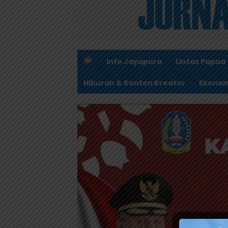
H
Info Jayapura
Lintas Papua
o
m
Hiburan & Konten Kreator
Ekonom
e