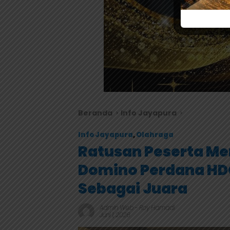
Beranda
Info Jayapura
Info Jayapura
,
Olahraga
Ratusan Peserta M
Domino Perdana HD
Sebagai Juara
Admin Web
-
Roy Hamadi
Juni 1, 2026