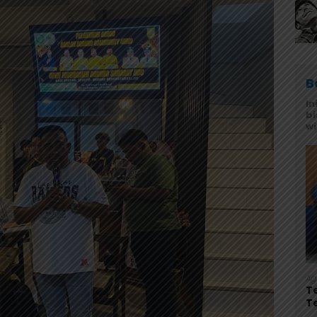
B
In
bi
w
Ag
T
T
L