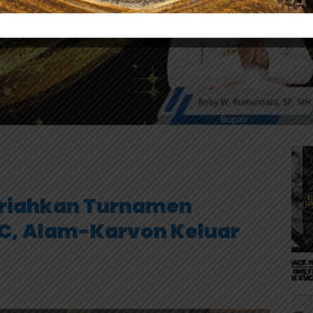
eriahkan Turnamen
C, Alam-Karvon Keluar