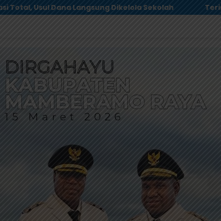
lah
Terima Pokok Pikiran MRP, Tonny Tesar Janji 