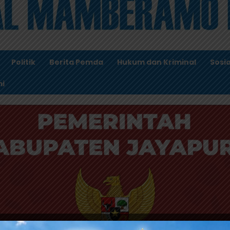
Politik
Berita Pemda
Hukum dan Kriminal
Sosia
i