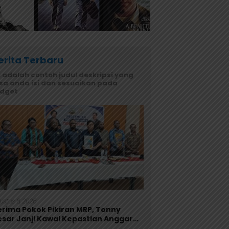
erita Terbaru
i adalah contoh judul deskripsi yang
sa anda isi dan sesuaikan pada
idget
ustus 6, 2026
erima Pokok Pikiran MRP, Tonny
esar Janji Kawal Kepastian Anggaran
embaga