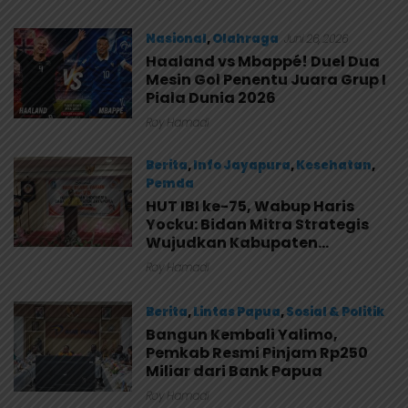
Nasional
,
Olahraga
Juni 26, 2026
Haaland vs Mbappé! Duel Dua
Mesin Gol Penentu Juara Grup I
Piala Dunia 2026
Roy Hamadi
Berita
,
Info Jayapura
,
Kesehatan
,
Pemda
HUT IBI ke-75, Wabup Haris
Juni 26, 2026
Yocku: Bidan Mitra Strategis
Wujudkan Kabupaten
Jayapura yang Sehat
Roy Hamadi
Berita
,
Lintas Papua
,
Sosial & Politik
Bangun Kembali Yalimo,
Juni 26, 2026
Pemkab Resmi Pinjam Rp250
Miliar dari Bank Papua
Roy Hamadi