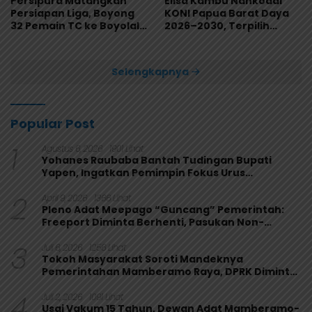
Persipura Matangkan
Elisa Kambu Nahkodai
Persiapan Liga, Boyong
KONI Papua Barat Daya
32 Pemain TC ke Boyolali
2026–2030, Terpilih
Usai Bungkam Eks PON
Secara Aklamasi
Papua 4-1
Selengkapnya
Popular Post
1
Agustus 6, 2026
1901 Lihat
Yohanes Raubaba Bantah Tudingan Bupati
Yapen, Ingatkan Pemimpin Fokus Urus
Kepentingan Rakyat
2
April 9, 2026
1366 Lihat
Pleno Adat Meepago “Guncang” Pemerintah:
Freeport Diminta Berhenti, Pasukan Non-
Organik Harus Ditarik
3
Juli 6, 2026
1256 Lihat
Tokoh Masyarakat Soroti Mandeknya
Pemerintahan Mamberamo Raya, DPRK Diminta
Perkuat Fungsi Pengawasan
4
Juli 2, 2026
1091 Lihat
Usai Vakum 15 Tahun, Dewan Adat Mamberamo-