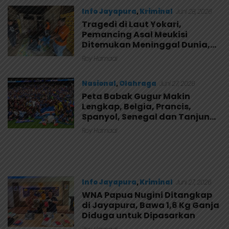
Info Jayapura
,
Kriminal
Juni 28, 2026
Tragedi di Laut Yokari,
Pemancing Asal Meukisi
Ditemukan Meninggal Dunia,
Jenazah Dievakuasi ke RS
Roy Hamadi
Bhayangkara
Nasional
,
Olahraga
Juni 27, 2026
Peta Babak Gugur Makin
Lengkap, Belgia, Prancis,
Spanyol, Senegal dan Tanjung
Verde Melaju
Roy Hamadi
Info Jayapura
,
Kriminal
Juni 27, 2026
WNA Papua Nugini Ditangkap
di Jayapura, Bawa 1,6 Kg Ganja
Diduga untuk Dipasarkan