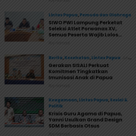
Roy Hamadi
Lintas Papua
,
Pemuda dan Olahraga
SIWO PWI Lampung Perketat
Juni 27, 2026
Seleksi Atlet Porwanas XV,
Semua Peserta Wajib Lolos
Verifikasi Barcode
Roy Hamadi
Berita
,
Kesehatan
,
Lintas Papua
Juni
27, 2026
Gerakan SISALI Perkuat
Komitmen Tingkatkan
Imunisasi Anak di Papua
Roy Hamadi
Keagamaan
,
Lintas Papua
,
Sosial &
Politik
Krisis Guru Agama di Papua,
Juni 27, 2026
Yanni Usulkan Grand Design
SDM Berbasis Otsus
Roy Hamadi