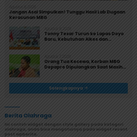
Agustus 8, 2026
Jangan Asal Simpulkan! Tunggu Hasil Lab Dugaan
Keracunan MBG
Agustus 8, 2026
Tonny Tesar Turun ke Lapas Doyo
Baru, Kebutuhan Alkes dan
Keamanan Jadi Sorotan
Agustus 7, 2026
Orang Tua Kecewa, Korban MBG
Depapre Dipulangkan Saat Masih
Muntah dan Diare
Selengkapnya
Berita Olahraga
Ini contoh widget dengan style gallery pada kategori
olahraga, anda bisa mengaturnya pada widget recent
post wpberita.