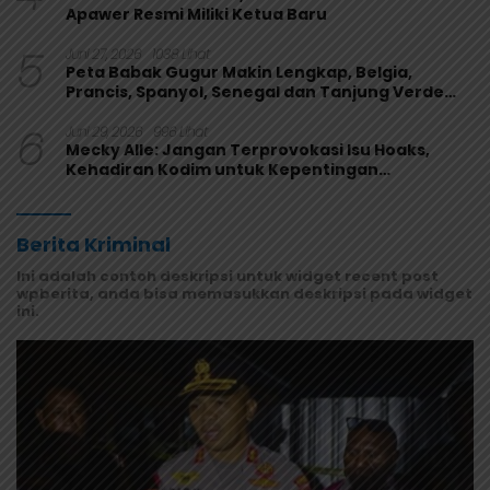
Apawer Resmi Miliki Ketua Baru
5
Juni 27, 2026
1038 Lihat
Peta Babak Gugur Makin Lengkap, Belgia,
Prancis, Spanyol, Senegal dan Tanjung Verde
Melaju
6
Juni 29, 2026
996 Lihat
Mecky Alle: Jangan Terprovokasi Isu Hoaks,
Kehadiran Kodim untuk Kepentingan
Masyarakat Mamberamo Raya
Berita Kriminal
Ini adalah contoh deskripsi untuk widget recent post
wpberita, anda bisa memasukkan deskripsi pada widget
ini.