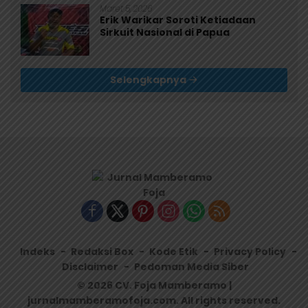
Maret 5, 2026
Erik Warikar Soroti Ketiadaan
Sirkuit Nasional di Papua
Selengkapnya
Indeks
Redaksi Box
Kode Etik
Privacy Policy
Disclaimer
Pedoman Media Siber
© 2026 CV. Foja Mamberamo |
jurnalmamberamofoja.com. All rights reserved.