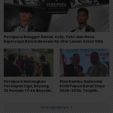
Persipura Bangga! Ramai, Kelly, Febri dan Reno
Dipercaya Bela Indonesia All-Star Lawan Aston Villa
Persipura Matangkan
Elisa Kambu Nahkodai
Persiapan Liga, Boyong
KONI Papua Barat Daya
32 Pemain TC ke Boyolali
2026–2030, Terpilih
Usai Bungkam Eks PON
Secara Aklamasi
Papua 4-1
Selengkapnya