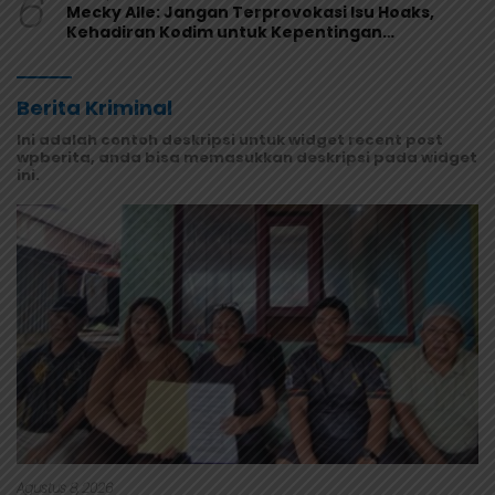
6
Mecky Alle: Jangan Terprovokasi Isu Hoaks,
Kehadiran Kodim untuk Kepentingan
Masyarakat Mamberamo Raya
Berita Kriminal
Ini adalah contoh deskripsi untuk widget recent post
wpberita, anda bisa memasukkan deskripsi pada widget
ini.
Agustus 8, 2026