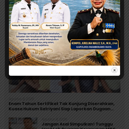
Berita Terbaru
Ini adalah contoh judul deskripsi yang bisa anda isi
dan sesuaikan pada widget
Agustus 8, 2026
Enam Tahun Sertifikat Tak Kunjung Diserahkan,
Kuasa Hukum Satriyani Siap Laporkan Dugaan
Mafia Tanah ke Polda Papua
Agustus 8, 2026
Jangan Asal Simpulkan! Tunggu