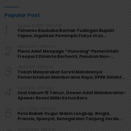
Popular Post
1
Agustus 6, 2026
1954 Lihat
Yohanes Raubaba Bantah Tudingan Bupati
Yapen, Ingatkan Pemimpin Fokus Urus
Kepentingan Rakyat
2
April 9, 2026
1369 Lihat
Pleno Adat Meepago “Guncang” Pemerintah:
Freeport Diminta Berhenti, Pasukan Non-
Organik Harus Ditarik
3
Juli 6, 2026
1259 Lihat
Tokoh Masyarakat Soroti Mandeknya
Pemerintahan Mamberamo Raya, DPRK Diminta
Perkuat Fungsi Pengawasan
4
Juli 2, 2026
1095 Lihat
Usai Vakum 15 Tahun, Dewan Adat Mamberamo-
Apawer Resmi Miliki Ketua Baru
5
Juni 27, 2026
1041 Lihat
Peta Babak Gugur Makin Lengkap, Belgia,
Prancis, Spanyol, Senegal dan Tanjung Verde
Melaju
Juni 29, 2026
998 Lihat