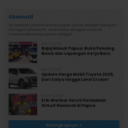
Otomotif
Ini adalah contoh keterangan untuk widget dengan
kategori otomotif, anda bisa dengan mudah
memasukkannya pada widget.
Mei 29, 2026
Bajaj Masuk Papua, Buka Peluang
Bisnis dan Lapangan Kerja Baru
Mei 29, 2026
Update Harga Mobil Toyota 2026,
Dari Calya hingga Land Cruiser
Maret 5, 2026
Erik Warikar Soroti Ketiadaan
Sirkuit Nasional di Papua
Selengkapnya