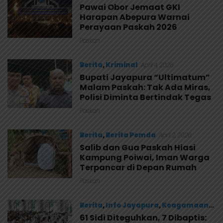
Pawai Obor Jemaat GKI
Harapan Abepura Warnai
Perayaan Paskah 2026
Paskah
Berita
,
Kriminal
April 4, 2026
Bupati Jayapura “Ultimatum”
Malam Paskah: Tak Ada Miras,
Polisi Diminta Bertindak Tegas
Paskah
Berita
,
Berita Pemda
April 2, 2026
Salib dan Gua Paskah Hiasi
Kampung Poiwai, Iman Warga
Terpancar di Depan Rumah
Paskah
Berita
,
Info Jayapura
,
Keagamaan
61 Sidi Diteguhkan, 7 Dibaptis:
Maret 29, 2026