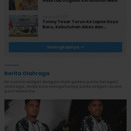
Hasil Lab Dugaan Keracunan MBG
Agustus 8, 2026
Tonny Tesar Turun ke Lapas Doyo
Baru, Kebutuhan Alkes dan
Keamanan Jadi Sorotan
Selengkapnya
Berita Olahraga
Ini contoh widget dengan style gallery pada kategori
olahraga, anda bisa mengaturnya pada widget recent
post wpberita.