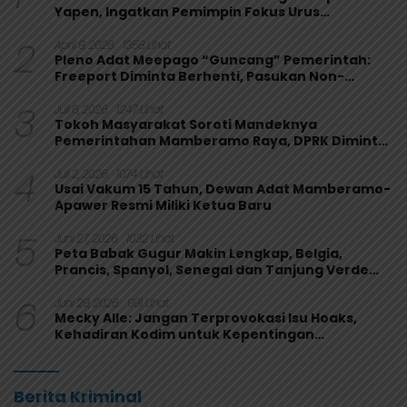
Yapen, Ingatkan Pemimpin Fokus Urus
Kepentingan Rakyat
2
April 9, 2026
1358 Lihat
Pleno Adat Meepago “Guncang” Pemerintah:
Freeport Diminta Berhenti, Pasukan Non-
Organik Harus Ditarik
3
Juli 6, 2026
1247 Lihat
Tokoh Masyarakat Soroti Mandeknya
Pemerintahan Mamberamo Raya, DPRK Diminta
Perkuat Fungsi Pengawasan
4
Juli 2, 2026
1074 Lihat
Usai Vakum 15 Tahun, Dewan Adat Mamberamo-
Apawer Resmi Miliki Ketua Baru
5
Juni 27, 2026
1032 Lihat
Peta Babak Gugur Makin Lengkap, Belgia,
Prancis, Spanyol, Senegal dan Tanjung Verde
Melaju
6
Juni 29, 2026
991 Lihat
Mecky Alle: Jangan Terprovokasi Isu Hoaks,
Kehadiran Kodim untuk Kepentingan
Masyarakat Mamberamo Raya
Berita Kriminal