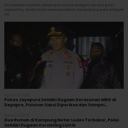
Ini adalah contoh deskripsi untuk widget recent post
wpberita, anda bisa memasukkan deskripsi pada widget
ini.
Agustus 5, 2026
Polres Jayapura Selidiki Dugaan Keracunan MBG di
Depapre, Puluhan Saksi Diperiksa dan Sampel
Makanan Diuji
Agustus 4, 2026
Dua Rumah di Kampung Netar Ludes Terbakar, Polisi
Selidiki Dugaan Korsleting Listrik