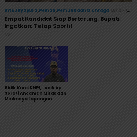
Info Jayapura
,
Pemda
,
Pemuda dan Olahraga
Maret 30,
2026
Empat Kandidat Siap Bertarung, Bupati
Ingatkan: Tetap Sportif
KNPI
Bidik Kursi KNPI, Lodik Ap
Soroti Ancaman Miras dan
Minimnya Lapangan
Pekerjaan Pemuda