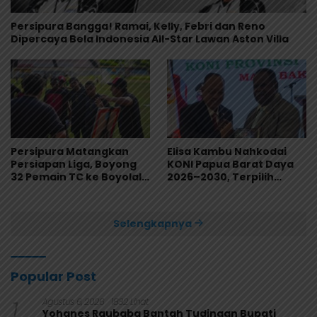
Persipura Bangga! Ramai, Kelly, Febri dan Reno
Dipercaya Bela Indonesia All-Star Lawan Aston Villa
Persipura Matangkan
Elisa Kambu Nahkodai
Persiapan Liga, Boyong
KONI Papua Barat Daya
32 Pemain TC ke Boyolali
2026–2030, Terpilih
Usai Bungkam Eks PON
Secara Aklamasi
Papua 4-1
Selengkapnya
Popular Post
1
Agustus 6, 2026
1832 Lihat
Yohanes Raubaba Bantah Tudingan Bupati