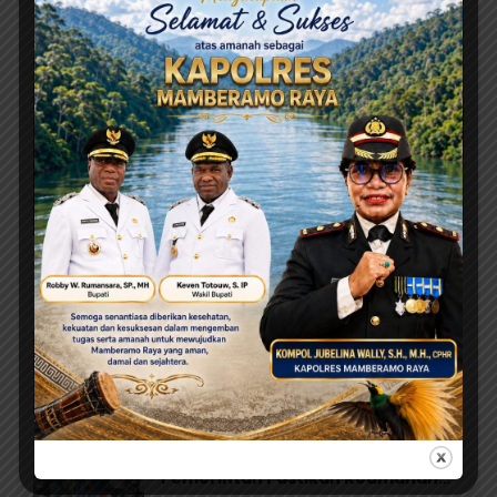
Agustus 7, 2026
MRP Tegaskan Dukungan Papua Utara: “Ini Soal
Keadilan bagi Saireri”
Agustus 7, 2026
Warisan Leluhur Pulang ke Papua,
Ribuan Artefak dari Amerika
Diserahkan ke Museum Uncen
Agustus 7, 2026
Evaluasi Total MBG di Jayapura,
Pemerintah Pastikan Keamanan