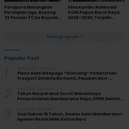
Persipura Matangkan
Elisa Kambu Nahkodai
Persiapan Liga, Boyong
KONI Papua Barat Daya
32 Pemain TC ke Boyolali
2026–2030, Terpilih
Usai Bungkam Eks PON
Secara Aklamasi
Papua 4-1
Selengkapnya
Popular Post
1
April 9, 2026
1348 Lihat
Pleno Adat Meepago “Guncang” Pemerintah:
Freeport Diminta Berhenti, Pasukan Non-
Organik Harus Ditarik
2
Juli 6, 2026
1234 Lihat
Tokoh Masyarakat Soroti Mandeknya
Pemerintahan Mamberamo Raya, DPRK Diminta
Perkuat Fungsi Pengawasan
3
Juli 2, 2026
1064 Lihat
Usai Vakum 15 Tahun, Dewan Adat Mamberamo-
Apawer Resmi Miliki Ketua Baru