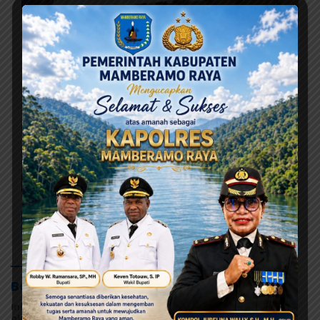
Agustus 6, 2026
Terima Pokok Pikiran MRP, Tonny Tesar Janji
Kawal Kepastian Anggaran Lembaga
Agustus 6, 2026
Yohanes Raubaba Bantah
Tudingan Bupati Yapen, Ingatkan
Pemimpin Fokus Urus Kepentingan
Rakyat
Agustus 5, 2026
DPR Papua Desak Investigasi
Tuntas Kasus Dugaan Keracunan
MBG di Jayapura
Selengkapnya
Berita Olahraga
Ini contoh widget dengan style gallery pada kategori
olahraga, anda bisa mengaturnya pada widget recent