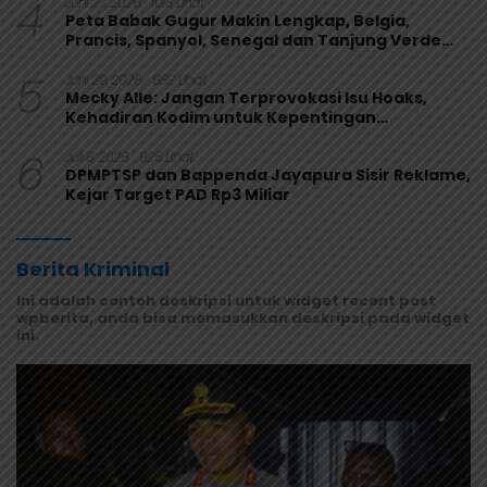
4
Juni 27, 2026
1013 Lihat
Peta Babak Gugur Makin Lengkap, Belgia,
Prancis, Spanyol, Senegal dan Tanjung Verde
Melaju
5
Juni 29, 2026
982 Lihat
Mecky Alle: Jangan Terprovokasi Isu Hoaks,
Kehadiran Kodim untuk Kepentingan
Masyarakat Mamberamo Raya
6
Juli 8, 2026
925 Lihat
DPMPTSP dan Bappenda Jayapura Sisir Reklame,
Kejar Target PAD Rp3 Miliar
Berita Kriminal
Ini adalah contoh deskripsi untuk widget recent post
wpberita, anda bisa memasukkan deskripsi pada widget
ini.