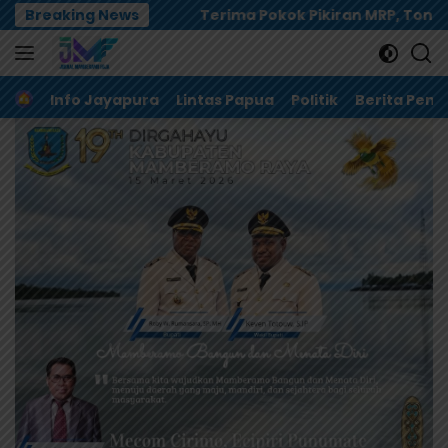
Langsung
ah
Breaking News
Terima Pokok Pikiran MRP, Tonny Tesar Janji K
ke
konten
Home
Info Jayapura
Lintas Papua
Politik
Berita Pem