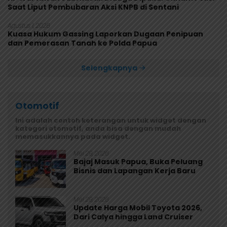
Saat Liput Pembubaran Aksi KNPB di Sentani
Agustus 1, 2026
Kuasa Hukum Gassing Laporkan Dugaan Penipuan
dan Pemerasan Tanah ke Polda Papua
Selengkapnya
Otomotif
Ini adalah contoh keterangan untuk widget dengan
kategori otomotif, anda bisa dengan mudah
memasukkannya pada widget.
Mei 29, 2026
Bajaj Masuk Papua, Buka Peluang
Bisnis dan Lapangan Kerja Baru
Mei 29, 2026
Update Harga Mobil Toyota 2026,
Dari Calya hingga Land Cruiser