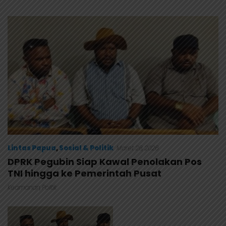
Masuk Kalender Event
Anggaran Lembaga
Nasional
Lintas Papua
,
Sosial & Politik
Maret 28, 2026
DPRK Pegubin Siap Kawal Penolakan Pos
TNI hingga ke Pemerintah Pusat
Keamanan
,
Politik