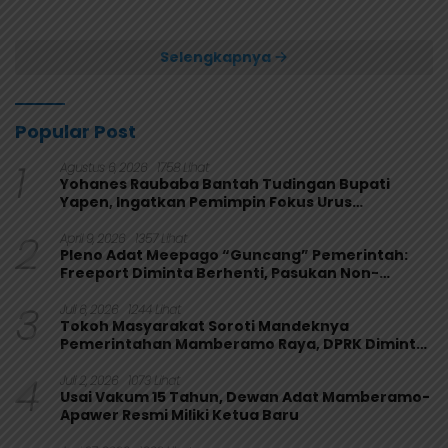
Usai Bungkam Eks PON
Secara Aklamasi
Papua 4-1
Selengkapnya
Popular Post
1
Agustus 6, 2026
1758 Lihat
Yohanes Raubaba Bantah Tudingan Bupati
Yapen, Ingatkan Pemimpin Fokus Urus
Kepentingan Rakyat
2
April 9, 2026
1357 Lihat
Pleno Adat Meepago “Guncang” Pemerintah:
Freeport Diminta Berhenti, Pasukan Non-
Organik Harus Ditarik
3
Juli 6, 2026
1244 Lihat
Tokoh Masyarakat Soroti Mandeknya
Pemerintahan Mamberamo Raya, DPRK Diminta
Perkuat Fungsi Pengawasan
4
Juli 2, 2026
1073 Lihat
Usai Vakum 15 Tahun, Dewan Adat Mamberamo-
Apawer Resmi Miliki Ketua Baru