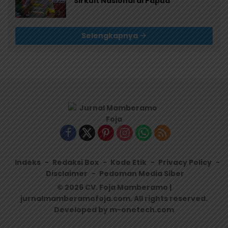
Sirkuit Nasional di Papua
Selengkapnya
Indeks
Redaksi Box
Kode Etik
Privacy Policy
Disclaimer
Pedoman Media Siber
© 2026 CV. Foja Mamberamo |
jurnalmamberamofoja.com. All rights reserved.
Developed by m-onetech.com