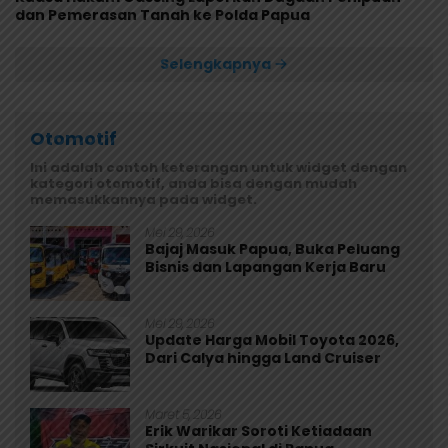
dan Pemerasan Tanah ke Polda Papua
Selengkapnya
Otomotif
Ini adalah contoh keterangan untuk widget dengan
kategori otomotif, anda bisa dengan mudah
memasukkannya pada widget.
Mei 29, 2026
Bajaj Masuk Papua, Buka Peluang
Bisnis dan Lapangan Kerja Baru
Mei 29, 2026
Update Harga Mobil Toyota 2026,
Dari Calya hingga Land Cruiser
Maret 5, 2026
Erik Warikar Soroti Ketiadaan