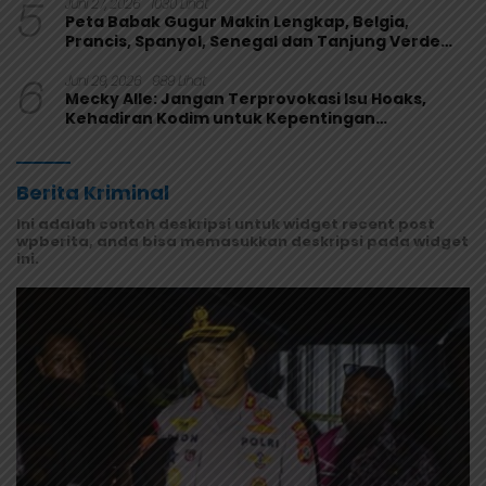
5
Juni 27, 2026
1030 Lihat
Peta Babak Gugur Makin Lengkap, Belgia,
Prancis, Spanyol, Senegal dan Tanjung Verde
Melaju
6
Juni 29, 2026
989 Lihat
Mecky Alle: Jangan Terprovokasi Isu Hoaks,
Kehadiran Kodim untuk Kepentingan
Masyarakat Mamberamo Raya
Berita Kriminal
Ini adalah contoh deskripsi untuk widget recent post
wpberita, anda bisa memasukkan deskripsi pada widget
ini.