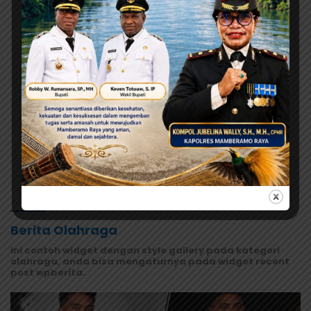
Keadilan bagi Saireri”
Agustus 7, 2026
Warisan Leluhur Pulang ke Papua,
Ribuan Artefak dari Amerika
Diserahkan ke Museum Uncen
Agustus 7, 2026
Evaluasi Total MBG di Jayapura,
Pemerintah Pastikan Keamanan
dan Kualitas Makanan
Selengkapnya
Berita Olahraga
Ini contoh widget dengan style gallery pada kategori
olahraga, anda bisa mengaturnya pada widget recent
post wpberita.