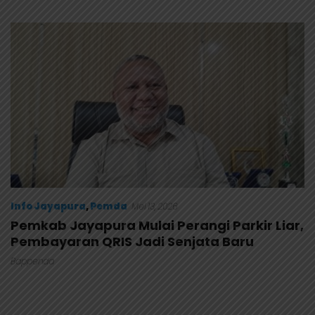
Masuk Kalender Event
Pernyataan Kuasa
Nasional
Hukum Yayasan KISP Tak
Sentuh Akar Masalah
MBG
Info Jayapura
,
Pemda
Mei 13, 2026
Pemkab Jayapura Mulai Perangi Parkir Liar,
Pembayaran QRIS Jadi Senjata Baru
Bappenda