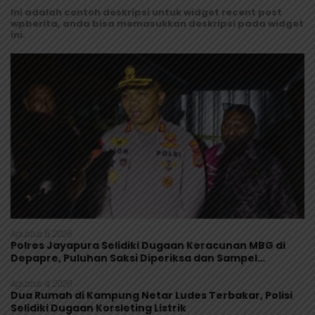
Ini adalah contoh deskripsi untuk widget recent post
wpberita, anda bisa memasukkan deskripsi pada widget
ini.
Agustus 5, 2026
Polres Jayapura Selidiki Dugaan Keracunan MBG di
Depapre, Puluhan Saksi Diperiksa dan Sampel
Makanan Diuji
Agustus 4, 2026
Dua Rumah di Kampung Netar Ludes Terbakar, Polisi
Selidiki Dugaan Korsleting Listrik