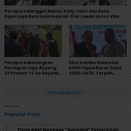
Persipura Bangga! Ramai, Kelly, Febri dan Reno
Dipercaya Bela Indonesia All-Star Lawan Aston Villa
Persipura Matangkan
Elisa Kambu Nahkodai
Persiapan Liga, Boyong
KONI Papua Barat Daya
32 Pemain TC ke Boyolali
2026–2030, Terpilih
Usai Bungkam Eks PON
Secara Aklamasi
Papua 4-1
Selengkapnya
Popular Post
1
April 9, 2026
1346 Lihat
Pleno Adat Meepago “Guncang” Pemerintah: