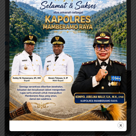
MBG di Jayapura
Selengkapnya
Berita Olahraga
Ini contoh widget dengan style gallery pada kategori
olahraga, anda bisa mengaturnya pada widget recent
post wpberita.