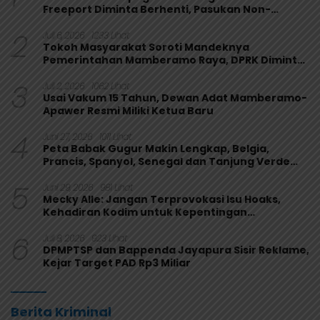
Freeport Diminta Berhenti, Pasukan Non-
Organik Harus Ditarik
2
Juli 6, 2026
1233 Lihat
Tokoh Masyarakat Soroti Mandeknya
Pemerintahan Mamberamo Raya, DPRK Diminta
Perkuat Fungsi Pengawasan
3
Juli 2, 2026
1062 Lihat
Usai Vakum 15 Tahun, Dewan Adat Mamberamo-
Apawer Resmi Miliki Ketua Baru
4
Juni 27, 2026
1011 Lihat
Peta Babak Gugur Makin Lengkap, Belgia,
Prancis, Spanyol, Senegal dan Tanjung Verde
Melaju
5
Juni 29, 2026
981 Lihat
Mecky Alle: Jangan Terprovokasi Isu Hoaks,
Kehadiran Kodim untuk Kepentingan
Masyarakat Mamberamo Raya
6
Juli 8, 2026
923 Lihat
DPMPTSP dan Bappenda Jayapura Sisir Reklame,
Kejar Target PAD Rp3 Miliar
Berita Kriminal