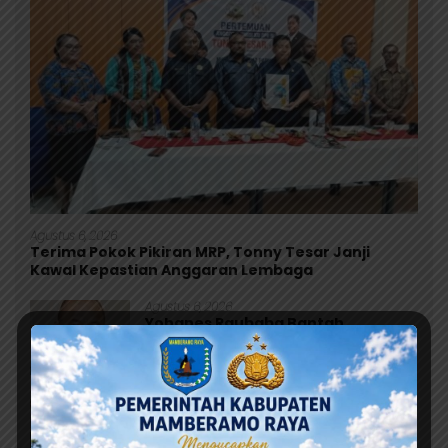
Agustus 6, 2026
Terima Pokok Pikiran MRP, Tonny Tesar Janji
Kawal Kepastian Anggaran Lembaga
Agustus 6, 2026
Yohanes Raubaba Bantah
Tudingan Bupati Yapen, Ingatkan
Pemimpin Fokus Urus Kepentingan
Rakyat
Agustus 5, 2026
DPR Papua Desak Investigasi
Tuntas Kasus Dugaan Keracunan