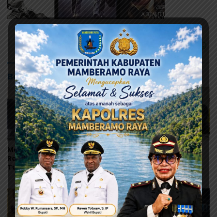
Baca Juga
Mahasiswa Mamberamo
Robby Rumansara:
Raya Desak Kejati Papua
Digitalisasi Keuangan
Tuntaskan Kasus Dugaan
Jadi Kunci Percepatan
Penyimpangan Dana
Pembangunan
Beasiswa Rp.16, 9 Miliar
Mamberamo Raya