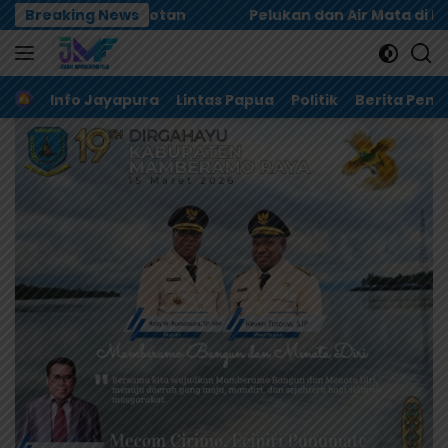
Langsung
Breaking News
Pelukan dan Air Mata di Biak, Dualisme Dewan Adat
ke
konten
Home
Info Jayapura
Lintas Papua
Politik
Berita Pem