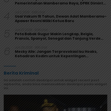
Pemerintahan Mamberamo Raya, DPRK Diminta
Perkuat Fungsi Pengawasan
4
Juli 2, 2026
1085 Lihat
Usai Vakum 15 Tahun, Dewan Adat Mamberamo-
Apawer Resmi Miliki Ketua Baru
5
Juni 27, 2026
1036 Lihat
Peta Babak Gugur Makin Lengkap, Belgia,
Prancis, Spanyol, Senegal dan Tanjung Verde
Melaju
6
Juni 29, 2026
995 Lihat
Mecky Alle: Jangan Terprovokasi Isu Hoaks,
Kehadiran Kodim untuk Kepentingan
Masyarakat Mamberamo Raya
Berita Kriminal
Ini adalah contoh deskripsi untuk widget recent post
wpberita, anda bisa memasukkan deskripsi pada widget
ini.