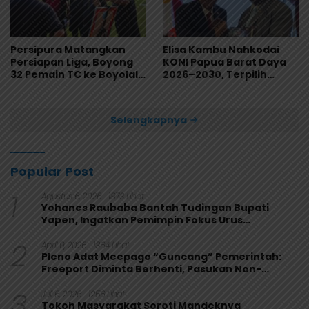
Persipura Matangkan
Elisa Kambu Nahkodai
Persiapan Liga, Boyong
KONI Papua Barat Daya
32 Pemain TC ke Boyolali
2026–2030, Terpilih
Usai Bungkam Eks PON
Secara Aklamasi
Papua 4-1
Selengkapnya
Popular Post
1
Agustus 6, 2026
1873 Lihat
Yohanes Raubaba Bantah Tudingan Bupati
Yapen, Ingatkan Pemimpin Fokus Urus
Kepentingan Rakyat
2
April 9, 2026
1364 Lihat
Pleno Adat Meepago “Guncang” Pemerintah:
Freeport Diminta Berhenti, Pasukan Non-
Organik Harus Ditarik
3
Juli 6, 2026
1256 Lihat
Tokoh Masyarakat Soroti Mandeknya