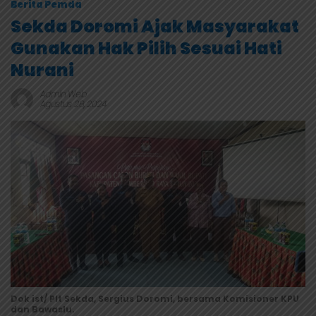
Berita Pemda
Sekda Doromi Ajak Masyarakat
Gunakan Hak Pilih Sesuai Hati
Nurani
Admin Web
Agustus 28, 2024
Dok ist/ Plt Sekda, Sergius Doromi, bersama Komisioner KPU
dan Bawaslu.