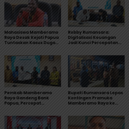
Mahasiswa Mamberamo
Robby Rumansara:
Raya Desak Kejati Papua
Digitalisasi Keuangan
Tuntaskan Kasus Dugaan
Jadi Kunci Percepatan
Penyimpangan Dana
Pembangunan
Beasiswa Rp.16, 9 Miliar
Mamberamo Raya
Pemkab Mamberamo
Bupati Rumansara Lepas
Raya Gandeng Bank
Kontingen Pramuka
Papua, Percepat
Mamberamo Raya ke
Digitalisasi Pengelolaan
Jamnas XII 2026 di
Keuangan Daerah
Cibubur