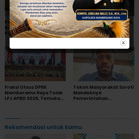
Pemkab Mamberamo
Bupati Rumansara Lepas
Raya Gandeng Bank
Kontingen Pramuka
Papua, Percepat
Mamberamo Raya ke
Digitalisasi Pengelolaan
Jamnas XII 2026 di
Keuangan Daerah
Cibubur
Fraksi Otsus DPRK
Tokoh Masyarakat Soroti
Mamberamo Raya Tolak
Mandeknya
LPJ APBD 2025, Temukan
Pemerintahan
Sejumlah Kejanggalan
Mamberamo Raya, DPRK
Administrasi
Diminta Perkuat Fungsi
Pengawasan
Rekomendasi untuk kamu