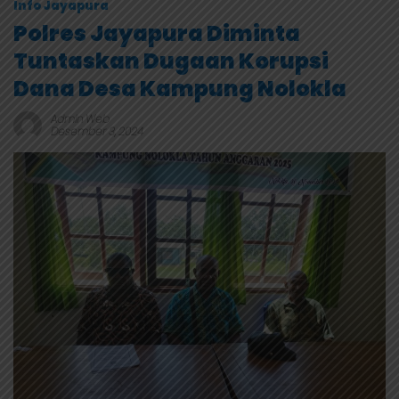
Info Jayapura
Polres Jayapura Diminta
Tuntaskan Dugaan Korupsi
Dana Desa Kampung Nolokla
Admin Web
Desember 3, 2024