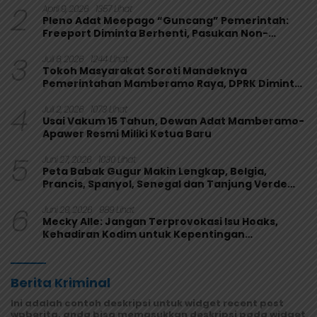
2
April 9, 2026
1357 Lihat
Pleno Adat Meepago “Guncang” Pemerintah:
Freeport Diminta Berhenti, Pasukan Non-
Organik Harus Ditarik
3
Juli 6, 2026
1244 Lihat
Tokoh Masyarakat Soroti Mandeknya
Pemerintahan Mamberamo Raya, DPRK Diminta
Perkuat Fungsi Pengawasan
4
Juli 2, 2026
1073 Lihat
Usai Vakum 15 Tahun, Dewan Adat Mamberamo-
Apawer Resmi Miliki Ketua Baru
5
Juni 27, 2026
1030 Lihat
Peta Babak Gugur Makin Lengkap, Belgia,
Prancis, Spanyol, Senegal dan Tanjung Verde
Melaju
6
Juni 29, 2026
989 Lihat
Mecky Alle: Jangan Terprovokasi Isu Hoaks,
Kehadiran Kodim untuk Kepentingan
Masyarakat Mamberamo Raya
Berita Kriminal
Ini adalah contoh deskripsi untuk widget recent post
wpberita, anda bisa memasukkan deskripsi pada widget