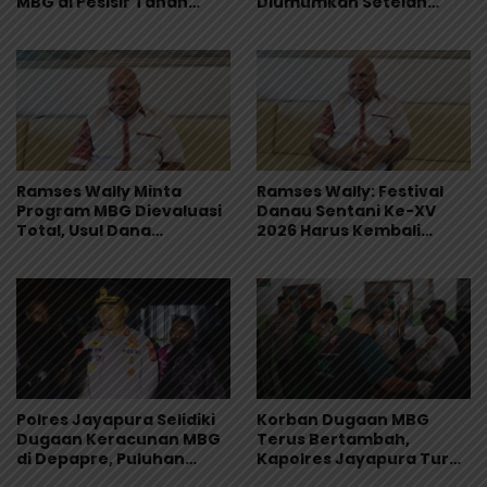
MBG di Pesisir Tanah
Diumumkan Setelah
Merah Dihentikan
Observasi Tiga Hari
Ramses Wally Minta
Ramses Wally: Festival
Program MBG Dievaluasi
Danau Sentani Ke-XV
Total, Usul Dana
2026 Harus Kembali
Langsung Dikelola
Masuk Kalender Event
Sekolah
Nasional
Polres Jayapura Selidiki
Korban Dugaan MBG
Dugaan Keracunan MBG
Terus Bertambah,
di Depapre, Puluhan
Kapolres Jayapura Turun
Saksi Diperiksa dan
Langsung ke Puskesmas