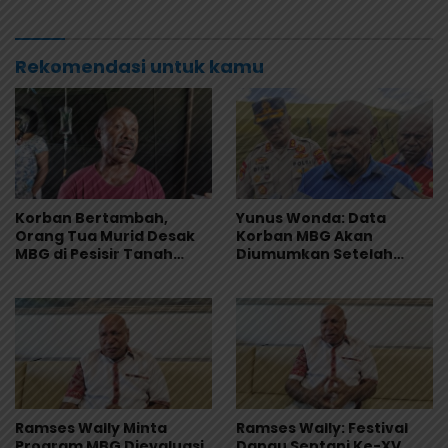
Sampel Makanan Diuji
dan RS
Rekomendasi untuk kamu
Korban Bertambah,
Yunus Wonda: Data
Orang Tua Murid Desak
Korban MBG Akan
MBG di Pesisir Tanah
Diumumkan Setelah
Merah Dihentikan
Observasi Tiga Hari
Ramses Wally Minta
Ramses Wally: Festival
Program MBG Dievaluasi
Danau Sentani Ke-XV