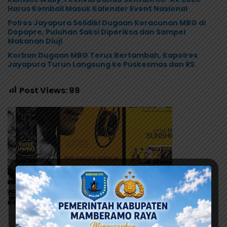
Harus Kembali Masuk Kalender Event Nasional
Polres Jayapura Selidiki Dugaan Keracunan MBG di
Depapre, Puluhan Saksi Diperiksa dan Sampel
Makanan Diuji
Korban Dugaan MBG Terus Bertambah, Kapolres
Jayapura Turun Langsung ke Puskesmas dan RS
Post Views:
99