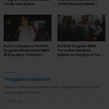
Total, Usul Dana
2026 Harus Kembali
Langsung Dikelola
Masuk Kalender Event
Sekolah
Nasional
Polres Jayapura Selidiki
Korban Dugaan MBG
Dugaan Keracunan MBG
Terus Bertambah,
di Depapre, Puluhan
Kapolres Jayapura Turun
Saksi Diperiksa dan
Langsung ke Puskesmas
Sampel Makanan Diuji
dan RS
Tinggalkan Balasan
Alamat email Anda tidak akan dipublikasikan.
Ruas
yang wajib ditandai
*