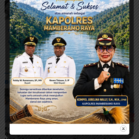
# Dana Desa
# Distrik Sentani Timur
# Kampung Nolokla
Baca Juga
Korban Bertambah,
Yunus Wonda: Data
Orang Tua Murid Desak
Korban MBG Akan