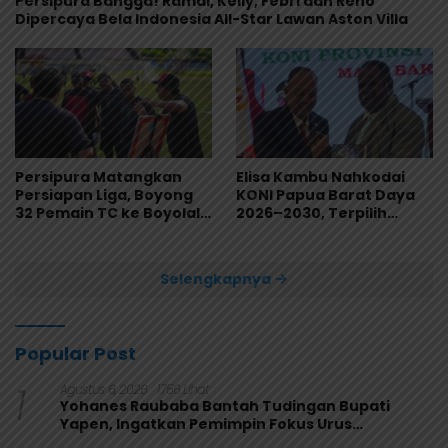
Persipura Bangga! Ramai, Kelly, Febri dan Reno
Dipercaya Bela Indonesia All-Star Lawan Aston Villa
Persipura Matangkan
Elisa Kambu Nahkodai
Persiapan Liga, Boyong
KONI Papua Barat Daya
32 Pemain TC ke Boyolali
2026–2030, Terpilih
Usai Bungkam Eks PON
Secara Aklamasi
Papua 4-1
Selengkapnya
Popular Post
1
Agustus 6, 2026
1756 Lihat
Yohanes Raubaba Bantah Tudingan Bupati
Yapen, Ingatkan Pemimpin Fokus Urus
Kepentingan Rakyat