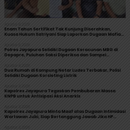
Agustus 8, 2026
Enam Tahun Sertifikat Tak Kunjung Diserahkan,
Kuasa Hukum Satriyani Siap Laporkan Dugaan Mafia
Tanah ke Polda Papua
Agustus 5, 2026
Polres Jayapura Selidiki Dugaan Keracunan MBG di
Depapre, Puluhan Saksi Diperiksa dan Sampel
Makanan Diuji
Agustus 4, 2026
Dua Rumah di Kampung Netar Ludes Terbakar, Polisi
Selidiki Dugaan Korsleting Listrik
Agustus 3, 2026
Kapolres Jayapura Tegaskan Pembubaran Massa
KNPB untuk Antisipasi Aksi Anarkis
Agustus 3, 2026
Kapolres Jayapura Minta Maaf atas Dugaan Intimidasi
Wartawan Jubi, Siap Bertanggung Jawab Jika HP
Rusak
Agustus 3, 2026