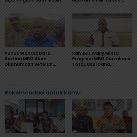
Muntah dan Diare
Merah Dihentikan
Yunus Wonda: Data
Ramses Wally Minta
Korban MBG Akan
Program MBG Dievaluasi
Diumumkan Setelah
Total, Usul Dana
Observasi Tiga Hari
Langsung Dikelola
Sekolah
Rekomendasi untuk kamu