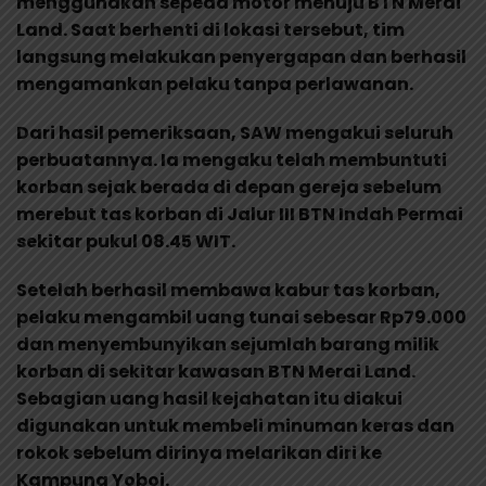
menggunakan sepeda motor menuju BTN Merai
Land. Saat berhenti di lokasi tersebut, tim
langsung melakukan penyergapan dan berhasil
mengamankan pelaku tanpa perlawanan.
Dari hasil pemeriksaan, SAW mengakui seluruh
perbuatannya. Ia mengaku telah membuntuti
korban sejak berada di depan gereja sebelum
merebut tas korban di Jalur III BTN Indah Permai
sekitar pukul 08.45 WIT.
Setelah berhasil membawa kabur tas korban,
pelaku mengambil uang tunai sebesar Rp79.000
dan menyembunyikan sejumlah barang milik
korban di sekitar kawasan BTN Merai Land.
Sebagian uang hasil kejahatan itu diakui
digunakan untuk membeli minuman keras dan
rokok sebelum dirinya melarikan diri ke
Kampung Yoboi.