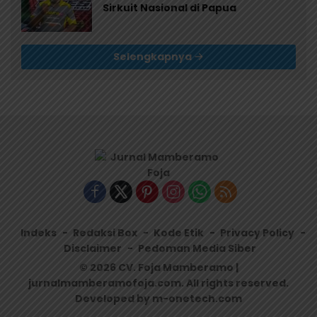
Sirkuit Nasional di Papua
Selengkapnya
Indeks
Redaksi Box
Kode Etik
Privacy Policy
Disclaimer
Pedoman Media Siber
© 2026 CV. Foja Mamberamo |
jurnalmamberamofoja.com. All rights reserved.
Developed by m-onetech.com