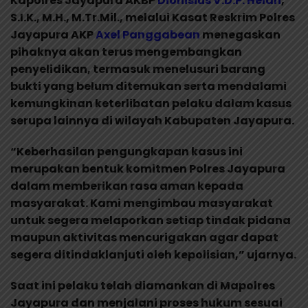
Kapolres Jayapura AKBP
Dionisius V.D.P. Helan
,
S.I.K., M.H., M.Tr.Mil., melalui Kasat Reskrim Polres
Jayapura AKP
Axel Panggabean
menegaskan
pihaknya akan terus mengembangkan
penyelidikan, termasuk menelusuri barang
bukti yang belum ditemukan serta mendalami
kemungkinan keterlibatan pelaku dalam kasus
serupa lainnya di wilayah Kabupaten Jayapura.
“Keberhasilan pengungkapan kasus ini
merupakan bentuk komitmen Polres Jayapura
dalam memberikan rasa aman kepada
masyarakat. Kami mengimbau masyarakat
untuk segera melaporkan setiap tindak pidana
maupun aktivitas mencurigakan agar dapat
segera ditindaklanjuti oleh kepolisian,” ujarnya.
Saat ini pelaku telah diamankan di Mapolres
Jayapura dan menjalani proses hukum sesuai