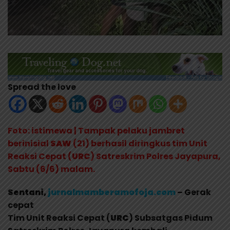
Spread the love
Foto: istimewa | Tampak pelaku jambret
berinisial
SAW
(21) berhasil diringkus tim Unit
Reaksi Cepat (
URC
) Satreskrim Polres Jayapura,
Sabtu (6/6) malam.
Sentani,
jurnalmamberamofoja.com
– Gerak
cepat
Tim Unit Reaksi Cepat (
URC
) Subsatgas Pidum