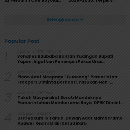
32 Pemain TC ke Boyolali
2026–2030, Terpilih
Usai Bungkam Eks PON
Secara Aklamasi
Papua 4-1
Selengkapnya
Popular Post
1
Agustus 6, 2026
1932 Lihat
Yohanes Raubaba Bantah Tudingan Bupati
Yapen, Ingatkan Pemimpin Fokus Urus
Kepentingan Rakyat
2
April 9, 2026
1368 Lihat
Pleno Adat Meepago “Guncang” Pemerintah:
Freeport Diminta Berhenti, Pasukan Non-
Organik Harus Ditarik
3
Juli 6, 2026
1257 Lihat
Tokoh Masyarakat Soroti Mandeknya
Pemerintahan Mamberamo Raya, DPRK Diminta
Perkuat Fungsi Pengawasan
4
Juli 2, 2026
1092 Lihat
Usai Vakum 15 Tahun, Dewan Adat Mamberamo-
Apawer Resmi Miliki Ketua Baru