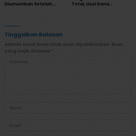
Diumumkan Setelah
Total, Usul Dana
Observasi Tiga Hari
Langsung Dikelola
Sekolah
Tinggalkan Balasan
Alamat email Anda tidak akan dipublikasikan.
Ruas
yang wajib ditandai
*