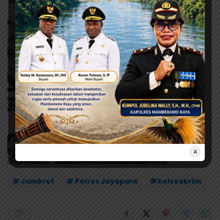
Post Views:
196
# Jambret
# Polres Jayapura
#Satreskrim