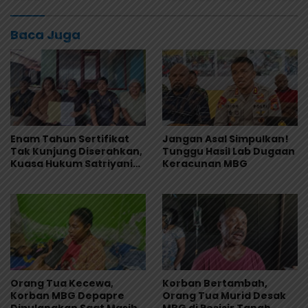
Baca Juga
Enam Tahun Sertifikat
Jangan Asal Simpulkan!
Tak Kunjung Diserahkan,
Tunggu Hasil Lab Dugaan
Kuasa Hukum Satriyani
Keracunan MBG
Siap Laporkan Dugaan
Mafia Tanah ke Polda
Papua
Orang Tua Kecewa,
Korban Bertambah,
Korban MBG Depapre
Orang Tua Murid Desak
Dipulangkan Saat Masih
MBG di Pesisir Tanah