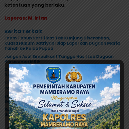
ketentuan yang berlaku.
Laporan: M. Irfan
Berita Terkait
Enam Tahun Sertifikat Tak Kunjung Diserahkan,
Kuasa Hukum Satriyani Siap Laporkan Dugaan Mafia
Tanah ke Polda Papua
Jangan Asal Simpulkan! Tunggu Hasil Lab Dugaan
Keracunan MBG
Orang Tua Kecewa, Korban MBG Depapre
Dipulangkan Saat Masih Muntah dan Diare
Korban Bertambah, Orang Tua Murid Desak MBG di
Pesisir Tanah Merah Dihentikan
Yunus Wonda: Data Korban MBG Akan Diumumkan
Setelah Observasi Tiga Hari
Ramses Wally Minta Program MBG Dievaluasi Total,
Usul Dana Langsung Dikelola Sekolah