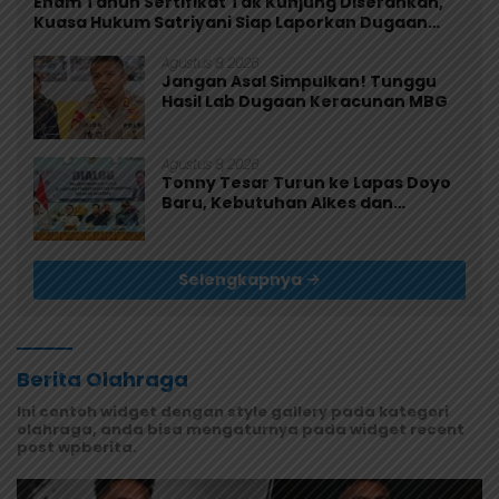
Enam Tahun Sertifikat Tak Kunjung Diserahkan,
Kuasa Hukum Satriyani Siap Laporkan Dugaan
Mafia Tanah ke Polda Papua
Agustus 8, 2026
Jangan Asal Simpulkan! Tunggu
Hasil Lab Dugaan Keracunan MBG
Agustus 8, 2026
Tonny Tesar Turun ke Lapas Doyo
Baru, Kebutuhan Alkes dan
Keamanan Jadi Sorotan
Selengkapnya
Berita Olahraga
Ini contoh widget dengan style gallery pada kategori
olahraga, anda bisa mengaturnya pada widget recent
post wpberita.