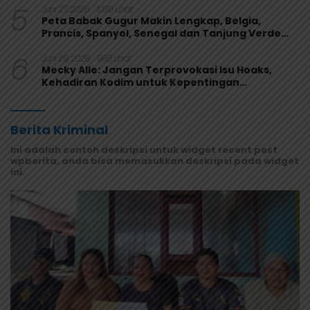
5
Juni 27, 2026
1039 Lihat
Peta Babak Gugur Makin Lengkap, Belgia,
Prancis, Spanyol, Senegal dan Tanjung Verde
Melaju
6
Juni 29, 2026
998 Lihat
Mecky Alle: Jangan Terprovokasi Isu Hoaks,
Kehadiran Kodim untuk Kepentingan
Masyarakat Mamberamo Raya
Berita Kriminal
Ini adalah contoh deskripsi untuk widget recent post
wpberita, anda bisa memasukkan deskripsi pada widget
ini.