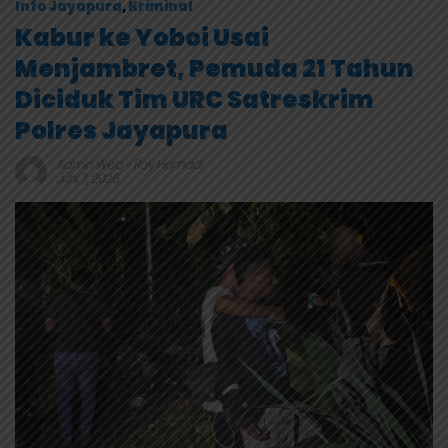
Info Jayapura
,
Kriminal
Kabur ke Yoboi Usai
Menjambret, Pemuda 21 Tahun
Diciduk Tim URC Satreskrim
Polres Jayapura
Admin Web
-
Roy Hamadi
Juni 7, 2026