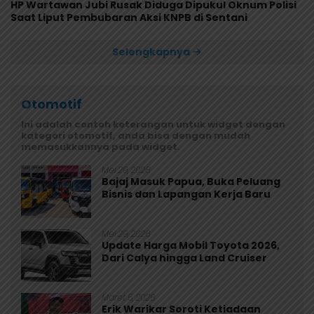
HP Wartawan Jubi Rusak Diduga Dipukul Oknum Polisi
Saat Liput Pembubaran Aksi KNPB di Sentani
Selengkapnya
Otomotif
Ini adalah contoh keterangan untuk widget dengan
kategori otomotif, anda bisa dengan mudah
memasukkannya pada widget.
Mei 29, 2026
Bajaj Masuk Papua, Buka Peluang
Bisnis dan Lapangan Kerja Baru
Mei 29, 2026
Update Harga Mobil Toyota 2026,
Dari Calya hingga Land Cruiser
Maret 5, 2026
Erik Warikar Soroti Ketiadaan