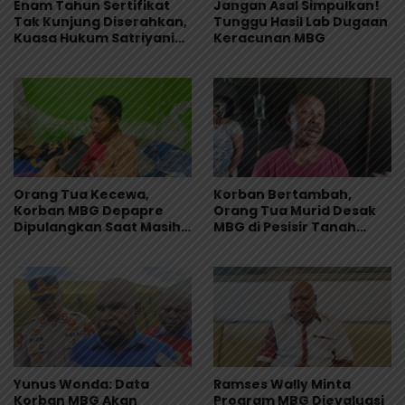
Enam Tahun Sertifikat
Jangan Asal Simpulkan!
Tak Kunjung Diserahkan,
Tunggu Hasil Lab Dugaan
Kuasa Hukum Satriyani
Keracunan MBG
Siap Laporkan Dugaan
Mafia Tanah ke Polda
Papua
Orang Tua Kecewa,
Korban Bertambah,
Korban MBG Depapre
Orang Tua Murid Desak
Dipulangkan Saat Masih
MBG di Pesisir Tanah
Muntah dan Diare
Merah Dihentikan
Yunus Wonda: Data
Ramses Wally Minta
Korban MBG Akan
Program MBG Dievaluasi