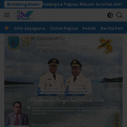
Langsung
 ke Papua, Ribuan Artefak dari Amerika Diserahkan ke Mu
Breaking News
ke
konten
Home
Info Jayapura
Lintas Papua
Politik
Berita Pem