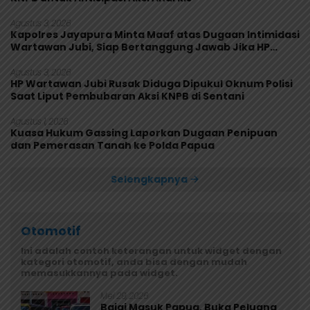
Agustus 3, 2026
Kapolres Jayapura Minta Maaf atas Dugaan Intimidasi
Wartawan Jubi, Siap Bertanggung Jawab Jika HP
Rusak
Agustus 3, 2026
HP Wartawan Jubi Rusak Diduga Dipukul Oknum Polisi
Saat Liput Pembubaran Aksi KNPB di Sentani
Agustus 1, 2026
Kuasa Hukum Gassing Laporkan Dugaan Penipuan
dan Pemerasan Tanah ke Polda Papua
Selengkapnya
Otomotif
Ini adalah contoh keterangan untuk widget dengan
kategori otomotif, anda bisa dengan mudah
memasukkannya pada widget.
Mei 29, 2026
Bajaj Masuk Papua, Buka Peluang