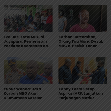
Evaluasi Total MBG di
Korban Bertambah,
Jayapura, Pemerintah
Orang Tua Murid Desak
Pastikan Keamanan dan
MBG di Pesisir Tanah
Kualitas Makanan
Merah Dihentikan
Yunus Wonda: Data
Tonny Tesar Serap
Korban MBG Akan
Aspirasi MRP, Lanjutkan
Diumumkan Setelah
Perjuangan Matius
Observasi Tiga Hari
Awaitouw, Kawal
Perlindungan RUU