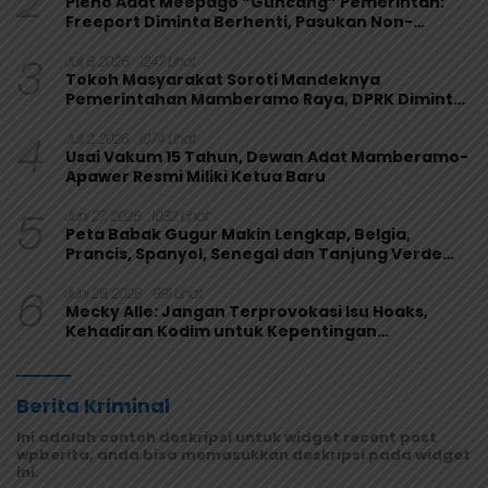
2
Pleno Adat Meepago “Guncang” Pemerintah:
Freeport Diminta Berhenti, Pasukan Non-
Organik Harus Ditarik
3
Juli 6, 2026
1247 Lihat
Tokoh Masyarakat Soroti Mandeknya
Pemerintahan Mamberamo Raya, DPRK Diminta
Perkuat Fungsi Pengawasan
4
Juli 2, 2026
1074 Lihat
Usai Vakum 15 Tahun, Dewan Adat Mamberamo-
Apawer Resmi Miliki Ketua Baru
5
Juni 27, 2026
1032 Lihat
Peta Babak Gugur Makin Lengkap, Belgia,
Prancis, Spanyol, Senegal dan Tanjung Verde
Melaju
6
Juni 29, 2026
991 Lihat
Mecky Alle: Jangan Terprovokasi Isu Hoaks,
Kehadiran Kodim untuk Kepentingan
Masyarakat Mamberamo Raya
Berita Kriminal
Ini adalah contoh deskripsi untuk widget recent post
wpberita, anda bisa memasukkan deskripsi pada widget
ini.