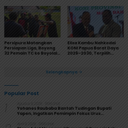
Persipura Matangkan
Elisa Kambu Nahkodai
Persiapan Liga, Boyong
KONI Papua Barat Daya
32 Pemain TC ke Boyolali
2026–2030, Terpilih
Usai Bungkam Eks PON
Secara Aklamasi
Papua 4-1
Selengkapnya
Popular Post
1
Agustus 6, 2026
1834 Lihat
Yohanes Raubaba Bantah Tudingan Bupati
Yapen, Ingatkan Pemimpin Fokus Urus
Kepentingan Rakyat
April 9, 2026
1358 Lihat