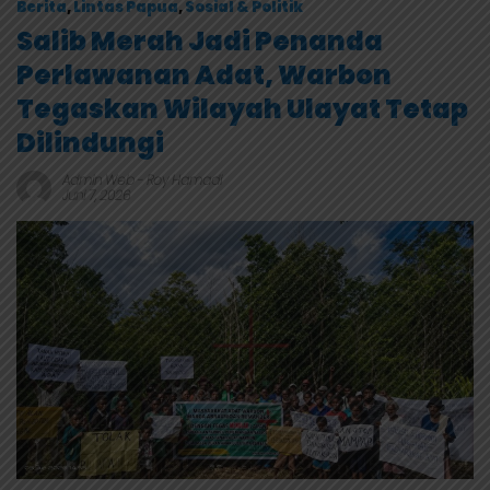
Berita
,
Lintas Papua
,
Sosial & Politik
Salib Merah Jadi Penanda
Perlawanan Adat, Warbon
Tegaskan Wilayah Ulayat Tetap
Dilindungi
Admin Web
-
Roy Hamadi
Juni 7, 2026