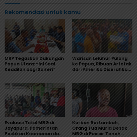
Masyarakat Adat
Rekomendasi untuk kamu
MRP Tegaskan Dukungan
Warisan Leluhur Pulang
Papua Utara: “Ini Soal
ke Papua, Ribuan Artefak
Keadilan bagi Saireri”
dari Amerika Diserahkan
ke Museum Uncen
Evaluasi Total MBG di
Korban Bertambah,
Jayapura, Pemerintah
Orang Tua Murid Desak
Pastikan Keamanan dan
MBG di Pesisir Tanah