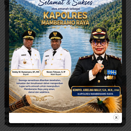
# Biak Numfor
# Masyarakat Adat
# Warbon
#LAPAN
Tolak Pembangunan
Baca Juga
MRP Tegaskan Dukungan
Warisan Leluhur Pulang
Papua Utara: “Ini Soal
ke Papua, Ribuan Artefak
Keadilan bagi Saireri”
dari Amerika Diserahkan
ke Museum Uncen