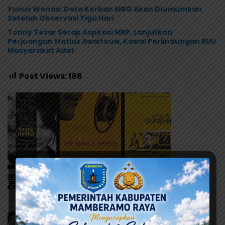
Yunus Wonda: Data Korban MBG Akan Diumumkan
Setelah Observasi Tiga Hari
Tonny Tesar Serap Aspirasi MRP, Lanjutkan
Perjuangan Matius Awaitouw, Kawal Perlindungan RUU
Masyarakat Adat
Post Views:
186