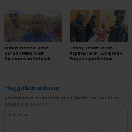
Kualitas Makanan
Merah Dihentikan
Yunus Wonda: Data
Tonny Tesar Serap
Korban MBG Akan
Aspirasi MRP, Lanjutkan
Diumumkan Setelah
Perjuangan Matius
Observasi Tiga Hari
Awaitouw, Kawal
Perlindungan RUU
Masyarakat Adat
Tinggalkan Balasan
Alamat email Anda tidak akan dipublikasikan.
Ruas
yang wajib ditandai
*