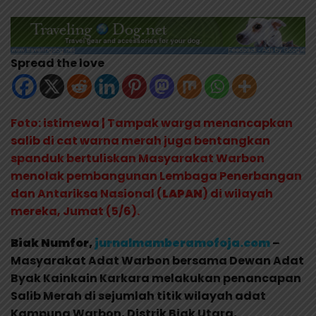
Spread the love
Foto: istimewa | Tampak warga menancapkan
salib di cat warna merah juga bentangkan
spanduk bertuliskan Masyarakat Warbon
menolak pembangunan Lembaga Penerbangan
dan Antariksa Nasional (
LAPAN
) di wilayah
mereka, Jumat (5/6).
Biak Numfor,
jurnalmamberamofoja.com
–
Masyarakat Adat Warbon bersama Dewan Adat
Byak Kainkain Karkara melakukan penancapan
Salib Merah di sejumlah titik wilayah adat
Kampung Warbon, Distrik Biak Utara,