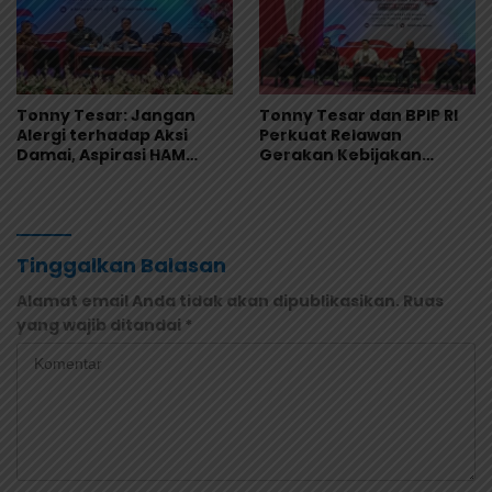
Tonny Tesar: Jangan
Tonny Tesar dan BPIP RI
Alergi terhadap Aksi
Perkuat Relawan
Damai, Aspirasi HAM
Gerakan Kebijakan
Adalah Bagian dari
Pancasila di Jayapura
Demokrasi
Tinggalkan Balasan
Alamat email Anda tidak akan dipublikasikan.
Ruas
yang wajib ditandai
*