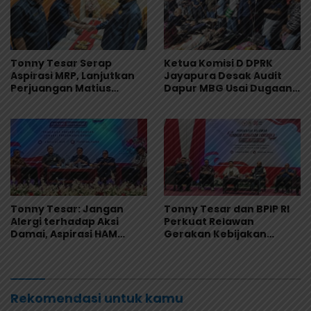
Tonny Tesar Serap
Ketua Komisi D DPRK
Aspirasi MRP, Lanjutkan
Jayapura Desak Audit
Perjuangan Matius
Dapur MBG Usai Dugaan
Awaitouw, Kawal
Keracunan Massal di
Perlindungan RUU
Depapre
Masyarakat Adat
Tonny Tesar: Jangan
Tonny Tesar dan BPIP RI
Alergi terhadap Aksi
Perkuat Relawan
Damai, Aspirasi HAM
Gerakan Kebijakan
Adalah Bagian dari
Pancasila di Jayapura
Demokrasi
Rekomendasi untuk kamu