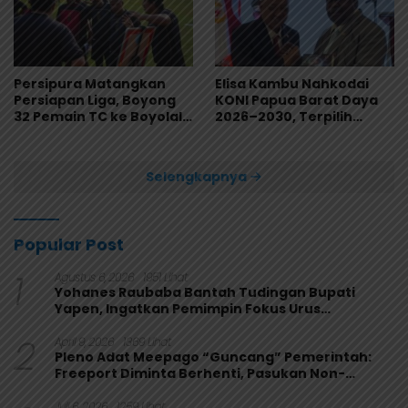
Persipura Matangkan
Elisa Kambu Nahkodai
Persiapan Liga, Boyong
KONI Papua Barat Daya
32 Pemain TC ke Boyolali
2026–2030, Terpilih
Usai Bungkam Eks PON
Secara Aklamasi
Papua 4-1
Selengkapnya
Popular Post
1
Agustus 6, 2026
1951 Lihat
Yohanes Raubaba Bantah Tudingan Bupati
Yapen, Ingatkan Pemimpin Fokus Urus
Kepentingan Rakyat
2
April 9, 2026
1369 Lihat
Pleno Adat Meepago “Guncang” Pemerintah:
Freeport Diminta Berhenti, Pasukan Non-
Organik Harus Ditarik
Juli 6, 2026
1259 Lihat