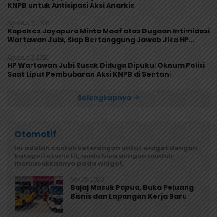
KNPB untuk Antisipasi Aksi Anarkis
Agustus 3, 2026
Kapolres Jayapura Minta Maaf atas Dugaan Intimidasi
Wartawan Jubi, Siap Bertanggung Jawab Jika HP
Rusak
Agustus 3, 2026
HP Wartawan Jubi Rusak Diduga Dipukul Oknum Polisi
Saat Liput Pembubaran Aksi KNPB di Sentani
Selengkapnya
Otomotif
Ini adalah contoh keterangan untuk widget dengan
kategori otomotif, anda bisa dengan mudah
memasukkannya pada widget.
Mei 29, 2026
Bajaj Masuk Papua, Buka Peluang
Bisnis dan Lapangan Kerja Baru