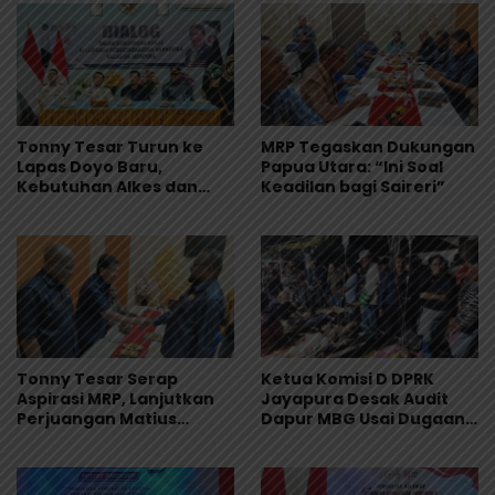
Tonny Tesar Turun ke
MRP Tegaskan Dukungan
Lapas Doyo Baru,
Papua Utara: “Ini Soal
Kebutuhan Alkes dan
Keadilan bagi Saireri”
Keamanan Jadi Sorotan
Tonny Tesar Serap
Ketua Komisi D DPRK
Aspirasi MRP, Lanjutkan
Jayapura Desak Audit
Perjuangan Matius
Dapur MBG Usai Dugaan
Awaitouw, Kawal
Keracunan Massal di
Perlindungan RUU
Depapre
Masyarakat Adat