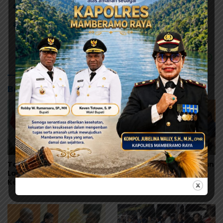
# Dapil 1
# DPRK Kabupaten Jayapura
# Partai Kebangkitan Nusantara (PKN)
Baca Juga
Tonny Tesar Turun ke
MRP Tegaskan Dukungan
Lapas Doyo Baru,
Papua Utara: “Ini Soal
Kebutuhan Alkes dan
Keadilan bagi Saireri”
Keamanan Jadi Sorotan