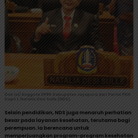
Dok ist/ Anggota DPRK Kabupaten Jayapura dari Partai PKN
Dapil 1, Natalia Desi Sulle (NDS).
Selain pendidikan, NDS juga menaruh perhatian
besar pada layanan kesehatan, terutama bagi
perempuan. Ia berencana untuk
memperjuangkan program-program kesehatan