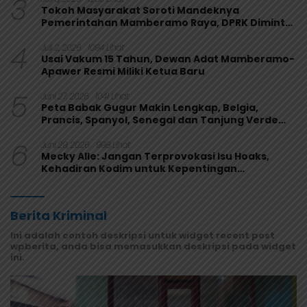
3
Tokoh Masyarakat Soroti Mandeknya
Pemerintahan Mamberamo Raya, DPRK Diminta
Perkuat Fungsi Pengawasan
4
Juli 2, 2026
1094 Lihat
Usai Vakum 15 Tahun, Dewan Adat Mamberamo-
Apawer Resmi Miliki Ketua Baru
5
Juni 27, 2026
1041 Lihat
Peta Babak Gugur Makin Lengkap, Belgia,
Prancis, Spanyol, Senegal dan Tanjung Verde
Melaju
6
Juni 29, 2026
998 Lihat
Mecky Alle: Jangan Terprovokasi Isu Hoaks,
Kehadiran Kodim untuk Kepentingan
Masyarakat Mamberamo Raya
Berita Kriminal
Ini adalah contoh deskripsi untuk widget recent post
wpberita, anda bisa memasukkan deskripsi pada widget
ini.