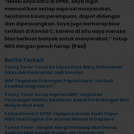
“Meski saya baru di DPRK, saya ingin
memastikan setiap aspirasi masyarakat,
terutama kaum perempuan, dapat didengar
dan diperjuangkan. Saya juga berharap bisa
terlibat di Komisi C, karena di situ saya merasa
bisa berbuat banyak untuk masyarakat,” tutup
NDS dengan penuh harap.
(Fan)
Berita Terkait
Tonny Tesar Turun ke Lapas Doyo Baru, Kebutuhan
Alkes dan Keamanan Jadi Sorotan
MRP Tegaskan Dukungan Papua Utara: “Ini Soal
Keadilan bagi Saireri”
Tonny Tesar Serap Aspirasi MRP, Lanjutkan
Perjuangan Matius Awaitouw, Kawal Perlindungan RUU
Masyarakat Adat
Ketua Komisi D DPRK Jayapura Desak Audit Dapur
MBG Usai Dugaan Keracunan Massal di Depapre
Tonny Tesar: Jangan Alergi terhadap Aksi Damai,
Aspirasi HAM Adalah Bagian dari Demokrasi