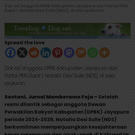
Dok ist/ Anggota DPRK Kabupaten Jayapura dari Partai PKN
Dapil 1, Natalia Desi Sulle (NDS), di sela syukuran
Spread the love
Dok ist/ Anggota DPRK Kabupaten Jayapura dari
Partai PKN Dapil 1, Natalia Desi Sulle (NDS), di sela
syukuran
Sentani, Jurnal Mamberamo Foja –
Setelah
resmi dilantik sebagai anggota Dewan
Perwakilan Rakyat Kabupaten (DPRK) Jayapura
periode 2024-2029, Natalia Desi Sulle (NDS)
berkomitmen memperjuangkan kesejahteraan
kaum perempuan dan anak-anak di Kabupaten