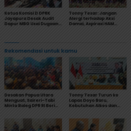
Ketua Komisi D DPRK
Tonny Tesar: Jangan
Jayapura Desak Audit
Alergi terhadap Aksi
Dapur MBG Usai Dugaan
Damai, Aspirasi HAM
Keracunan Massal di
Adalah Bagian dari
Depapre
Demokrasi
Rekomendasi untuk kamu
Desakan Papua Utara
Tonny Tesar Turun ke
Menguat, Saireri–Tabi
Lapas Doyo Baru,
Minta Baleg DPR RI Beri
Kebutuhan Alkes dan
Kepastian
Keamanan Jadi Sorotan