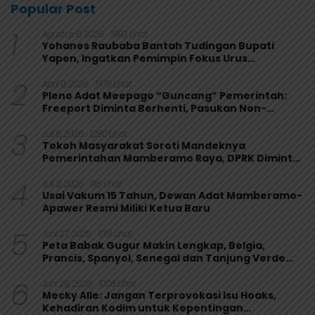
Popular Post
1
Agustus 6, 2026
1993 Lihat
Yohanes Raubaba Bantah Tudingan Bupati
Yapen, Ingatkan Pemimpin Fokus Urus
Kepentingan Rakyat
2
April 9, 2026
1379 Lihat
Pleno Adat Meepago “Guncang” Pemerintah:
Freeport Diminta Berhenti, Pasukan Non-
Organik Harus Ditarik
3
Juli 6, 2026
1280 Lihat
Tokoh Masyarakat Soroti Mandeknya
Pemerintahan Mamberamo Raya, DPRK Diminta
Perkuat Fungsi Pengawasan
4
Juli 2, 2026
1115 Lihat
Usai Vakum 15 Tahun, Dewan Adat Mamberamo-
Apawer Resmi Miliki Ketua Baru
5
Juni 27, 2026
1051 Lihat
Peta Babak Gugur Makin Lengkap, Belgia,
Prancis, Spanyol, Senegal dan Tanjung Verde
Melaju
6
Juni 29, 2026
1006 Lihat
Mecky Alle: Jangan Terprovokasi Isu Hoaks,
Kehadiran Kodim untuk Kepentingan