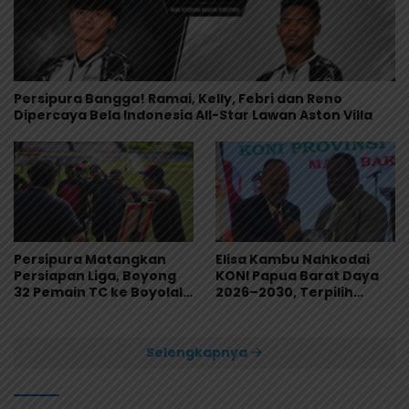
Persipura Bangga! Ramai, Kelly, Febri dan Reno
Dipercaya Bela Indonesia All-Star Lawan Aston Villa
Persipura Matangkan
Elisa Kambu Nahkodai
Persiapan Liga, Boyong
KONI Papua Barat Daya
32 Pemain TC ke Boyolali
2026–2030, Terpilih
Usai Bungkam Eks PON
Secara Aklamasi
Papua 4-1
Selengkapnya