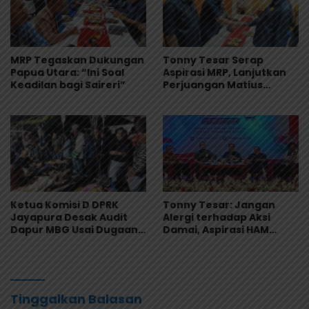
MRP Tegaskan Dukungan
Tonny Tesar Serap
Papua Utara: “Ini Soal
Aspirasi MRP, Lanjutkan
Keadilan bagi Saireri”
Perjuangan Matius
Awaitouw, Kawal
Perlindungan RUU
Masyarakat Adat
Ketua Komisi D DPRK
Tonny Tesar: Jangan
Jayapura Desak Audit
Alergi terhadap Aksi
Dapur MBG Usai Dugaan
Damai, Aspirasi HAM
Keracunan Massal di
Adalah Bagian dari
Depapre
Demokrasi
Tinggalkan Balasan