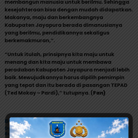
membangun manusia untuk berilmu. Sehingga
kesejahteraan bisa dengan mudah didapatkan.
Makanya, maju dan berkembangnya
Kabupaten Jayapura berada dimanusianya
yang berilmu, pendidikannya sekaligus
berkemakmuran,”.
“Untuk itulah, prinsipnya kita maju untuk
menang dan kita maju untuk membawa
peradaban Kabupaten Jayapura menjadi lebih
baik. Mewujudkannya harus dipilih pemimpin
yang tepat dan itu berada di pasangan TEPAD
(Ted Mokay – Pardi),” tutupnya. (
Fan)
Berita Terkait
Desakan Papua Utara Menguat, Saireri–Tabi Minta
Baleg DPR RI Beri Kepastian