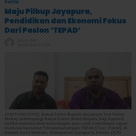
Politik
Maju Pilbup Jayapura,
Pendidikan dan Ekonomi Fokus
Dari Paslon ‘TEPAD’
Admin Web
September 6, 2024
(CAPTION FOTO): Bakal Calon Bupati Jayapura Ted Yones
Mokay didampingi Bakal Calon Wakil Bupati, Haji Supardi
ketika memberikan keterangan pers usai memimpin rapat
evaluasi bersama Tim pemenangan TEPAD (Ted - Pardi), di
Hawaii, Kota Sentani, Kabupaten Jayapura, Kamis, (5/9).