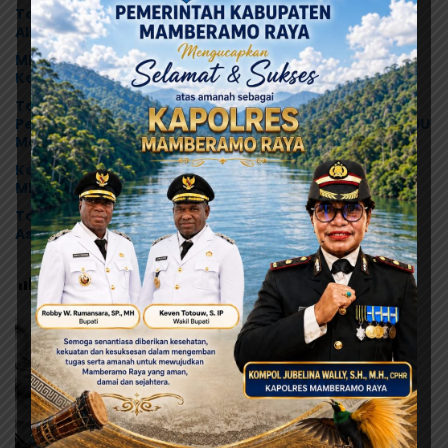
Tonny Tesar Turun ke Lapas Doyo Baru, Kebutuhan
Alkes dan Keamanan Jadi Sorotan
MRP Tegaskan Dukungan Papua Utara: “Ini Soal
Keadilan bagi Saireri”
Tonny Tesar Serap Aspirasi MRP, Lanjutkan
Perjuangan Matius Awaitouw, Kawal Perlindungan RUU
Masyarakat Adat
Ketua Komisi D DPRK Jayapura Desak Audit Dapur
MBG Usai Dugaan Keracunan Massal di Depapre
Tonny Tesar: Jangan Alergi terhadap Aksi Damai,
Aspirasi HAM Adalah Bagian dari Demokrasi
Post Views:
88