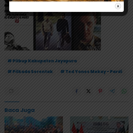
# Pilbup Kabupaten Jayapura
# Pilkada Serentak
# Ted Yones Mokay - Pardi
Baca Juga