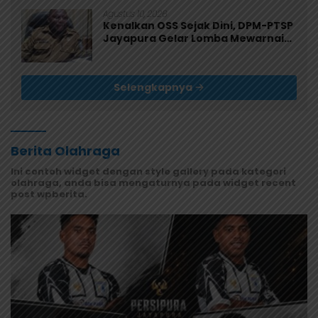
Agustus 10, 2026
Kenalkan OSS Sejak Dini, DPM-PTSP
Jayapura Gelar Lomba Mewarnai
untuk 200 Anak
Selengkapnya
Berita Olahraga
Ini contoh widget dengan style gallery pada kategori
olahraga, anda bisa mengaturnya pada widget recent
post wpberita.