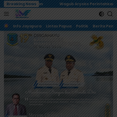
Langsung
Breaking News
Wagub Aryoko Perintahkan Optimalisasi Sumber Pen
ke
konten
Home
Info Jayapura
Lintas Papua
Politik
Berita Pem