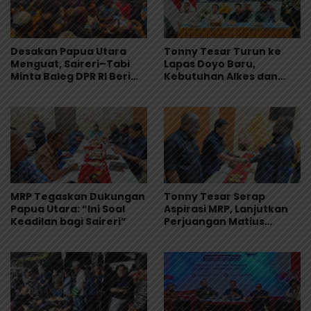
Desakan Papua Utara
Tonny Tesar Turun ke
Menguat, Saireri–Tabi
Lapas Doyo Baru,
Minta Baleg DPR RI Beri
Kebutuhan Alkes dan
Kepastian
Keamanan Jadi Sorotan
MRP Tegaskan Dukungan
Tonny Tesar Serap
Papua Utara: “Ini Soal
Aspirasi MRP, Lanjutkan
Keadilan bagi Saireri”
Perjuangan Matius
Awaitouw, Kawal
Perlindungan RUU
Masyarakat Adat