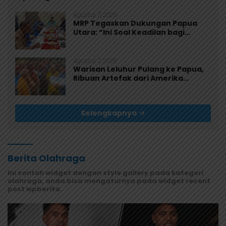
Agustus 7, 2026
MRP Tegaskan Dukungan Papua
Utara: “Ini Soal Keadilan bagi
Saireri”
Agustus 7, 2026
Warisan Leluhur Pulang ke Papua,
Ribuan Artefak dari Amerika
Diserahkan ke Museum Uncen
Selengkapnya
Berita Olahraga
Ini contoh widget dengan style gallery pada kategori
olahraga, anda bisa mengaturnya pada widget recent
post wpberita.