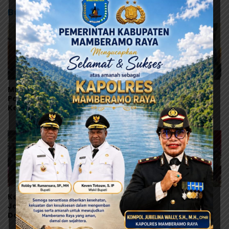
Baca Juga
MRP Tegaskan Dukungan
Tonny Tesar Serap
Papua Utara: “Ini Soal
Aspirasi MRP, Lanjutkan
Keadilan bagi Saireri”
Perjuangan Matius
Awaitouw, Kawal
Perlindungan RUU
Masyarakat Adat
Ketua Komisi D DPRK
Tonny Tesar: Jangan
Jayapura Desak Audit
Alergi terhadap Aksi
Dapur MBG Usai Dugaan
Damai, Aspirasi HAM
Keracunan Massal di
Adalah Bagian dari