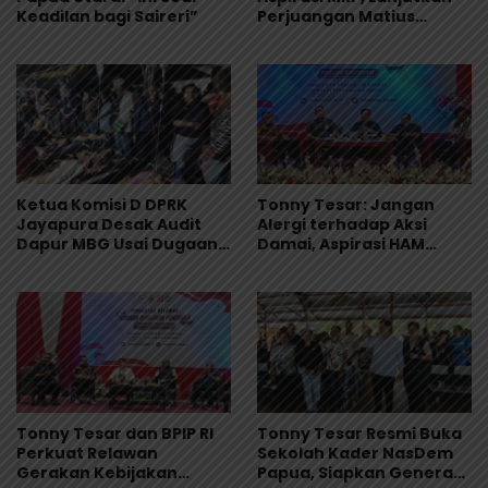
Keadilan bagi Saireri”
Perjuangan Matius
Awaitouw, Kawal
Perlindungan RUU
Masyarakat Adat
Ketua Komisi D DPRK
Tonny Tesar: Jangan
Jayapura Desak Audit
Alergi terhadap Aksi
Dapur MBG Usai Dugaan
Damai, Aspirasi HAM
Keracunan Massal di
Adalah Bagian dari
Depapre
Demokrasi
Tonny Tesar dan BPIP RI
Tonny Tesar Resmi Buka
Perkuat Relawan
Sekolah Kader NasDem
Gerakan Kebijakan
Papua, Siapkan Generasi