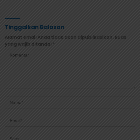
Pancasila di Jayapura
Muda Berjiwa Nasionalis
dan Siap Memimpin
Tinggalkan Balasan
Alamat email Anda tidak akan dipublikasikan.
Ruas
yang wajib ditandai
*