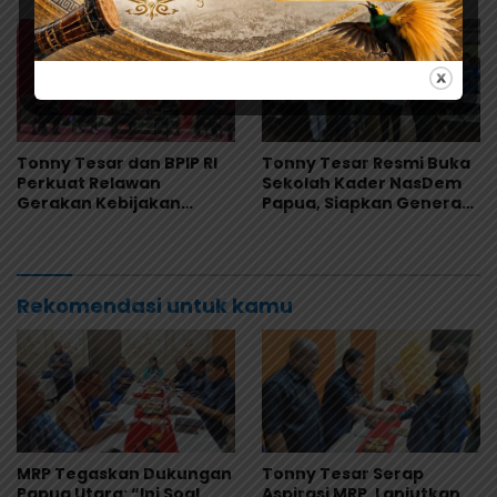
Depapre
Demokrasi
Tonny Tesar dan BPIP RI
Tonny Tesar Resmi Buka
Perkuat Relawan
Sekolah Kader NasDem
Gerakan Kebijakan
Papua, Siapkan Generasi
Pancasila di Jayapura
Muda Berjiwa Nasionalis
dan Siap Memimpin
Rekomendasi untuk kamu
MRP Tegaskan Dukungan
Tonny Tesar Serap
Papua Utara: “Ini Soal
Aspirasi MRP, Lanjutkan