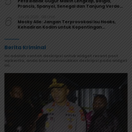
5
Peta Babak Gugur Makin Lengkap, Belgia,
Prancis, Spanyol, Senegal dan Tanjung Verde
Melaju
6
Juni 29, 2026
991 Lihat
Mecky Alle: Jangan Terprovokasi Isu Hoaks,
Kehadiran Kodim untuk Kepentingan
Masyarakat Mamberamo Raya
Berita Kriminal
Ini adalah contoh deskripsi untuk widget recent post
wpberita, anda bisa memasukkan deskripsi pada widget
ini.