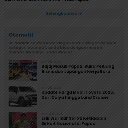
Selengkapnya
Otomotif
Ini adalah contoh keterangan untuk widget dengan
kategori otomotif, anda bisa dengan mudah
memasukkannya pada widget.
Mei 29, 2026
Bajaj Masuk Papua, Buka Peluang
Bisnis dan Lapangan Kerja Baru
Mei 29, 2026
Update Harga Mobil Toyota 2026,
Dari Calya hingga Land Cruiser
Maret 5, 2026
Erik Warikar Soroti Ketiadaan
Sirkuit Nasional di Papua