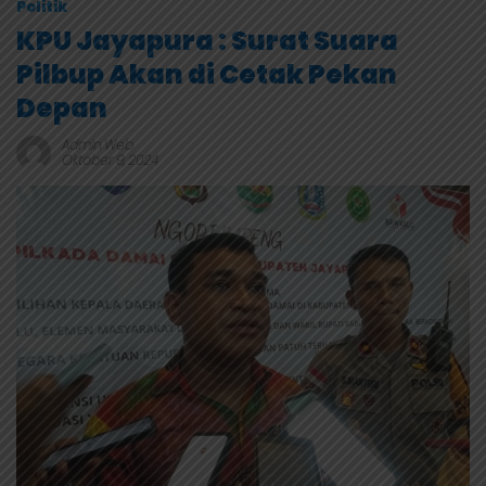
Politik
KPU Jayapura : Surat Suara
Pilbup Akan di Cetak Pekan
Depan
Admin Web
Oktober 9, 2024