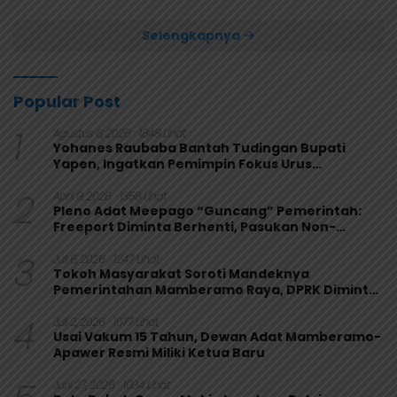
Papua 4-1
Selengkapnya
Popular Post
1
Agustus 6, 2026
1848 Lihat
Yohanes Raubaba Bantah Tudingan Bupati
Yapen, Ingatkan Pemimpin Fokus Urus
Kepentingan Rakyat
2
April 9, 2026
1358 Lihat
Pleno Adat Meepago “Guncang” Pemerintah:
Freeport Diminta Berhenti, Pasukan Non-
Organik Harus Ditarik
3
Juli 6, 2026
1247 Lihat
Tokoh Masyarakat Soroti Mandeknya
Pemerintahan Mamberamo Raya, DPRK Diminta
Perkuat Fungsi Pengawasan
4
Juli 2, 2026
1077 Lihat
Usai Vakum 15 Tahun, Dewan Adat Mamberamo-
Apawer Resmi Miliki Ketua Baru
Juni 27, 2026
1034 Lihat