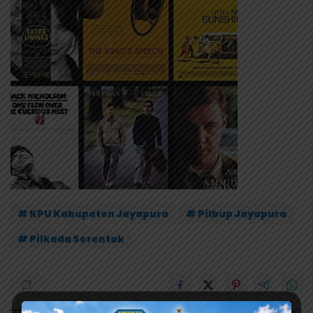
# KPU Kabupaten Jayapura
# Pilbup Jayapura
# Pilkada Serentak