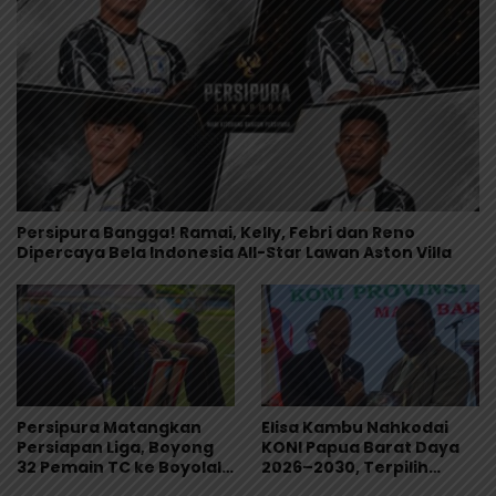
Persipura Bangga! Ramai, Kelly, Febri dan Reno
Dipercaya Bela Indonesia All-Star Lawan Aston Villa
Persipura Matangkan
Elisa Kambu Nahkodai
Persiapan Liga, Boyong
KONI Papua Barat Daya
32 Pemain TC ke Boyolali
2026–2030, Terpilih
Usai Bungkam Eks PON
Secara Aklamasi