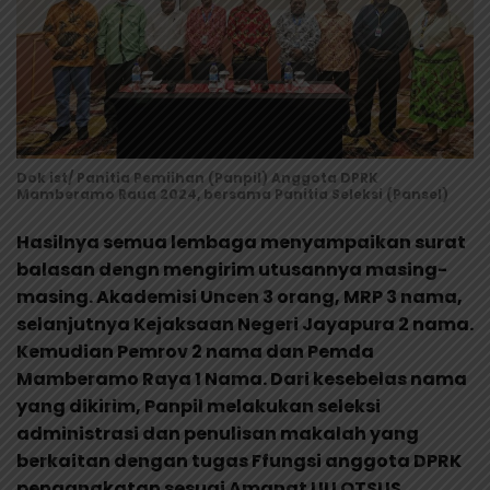
Dok ist/ Panitia Pemiihan (Panpil) Anggota DPRK
Mamberamo Raua 2024, bersama Panitia Seleksi (Pansel)
Hasilnya semua lembaga menyampaikan surat
balasan dengn mengirim utusannya masing-
masing. Akademisi Uncen 3 orang, MRP 3 nama,
selanjutnya Kejaksaan Negeri Jayapura 2 nama.
Kemudian Pemrov 2 nama dan Pemda
Mamberamo Raya 1 Nama. Dari kesebelas nama
yang dikirim, Panpil melakukan seleksi
administrasi dan penulisan makalah yang
berkaitan dengan tugas Ffungsi anggota DPRK
pengangkatan sesuai Amanat UU OTSUS.