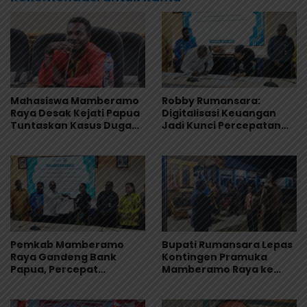
Mahasiswa Mamberamo
Robby Rumansara:
Raya Desak Kejati Papua
Digitalisasi Keuangan
Tuntaskan Kasus Dugaan
Jadi Kunci Percepatan
Penyimpangan Dana
Pembangunan
Beasiswa Rp.16, 9 Miliar
Mamberamo Raya
Pemkab Mamberamo
Bupati Rumansara Lepas
Raya Gandeng Bank
Kontingen Pramuka
Papua, Percepat
Mamberamo Raya ke
Digitalisasi Pengelolaan
Jamnas XII 2026 di
Keuangan Daerah
Cibubur