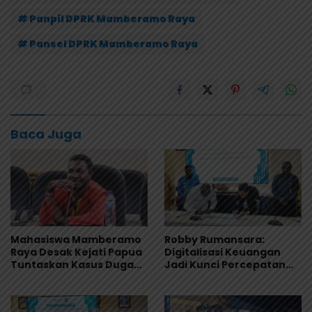
# Panpil DPRK Mamberamo Raya
# Pansel DPRK Mamberamo Raya
Baca Juga
Mahasiswa Mamberamo
Robby Rumansara:
Raya Desak Kejati Papua
Digitalisasi Keuangan
Tuntaskan Kasus Dugaan
Jadi Kunci Percepatan
Penyimpangan Dana
Pembangunan
Beasiswa Rp.16, 9 Miliar
Mamberamo Raya