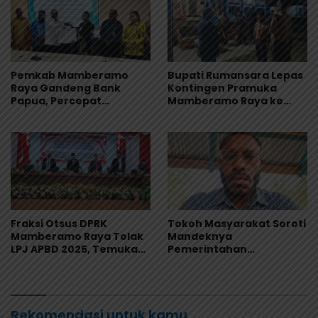
Pemkab Mamberamo
Bupati Rumansara Lepas
Raya Gandeng Bank
Kontingen Pramuka
Papua, Percepat
Mamberamo Raya ke
Digitalisasi Pengelolaan
Jamnas XII 2026 di
Keuangan Daerah
Cibubur
Fraksi Otsus DPRK
Tokoh Masyarakat Soroti
Mamberamo Raya Tolak
Mandeknya
LPJ APBD 2025, Temukan
Pemerintahan
Sejumlah Kejanggalan
Mamberamo Raya, DPRK
Administrasi
Diminta Perkuat Fungsi
Pengawasan
Rekomendasi untuk kamu