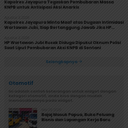
Kapolres Jayapura Tegaskan Pembubaran Massa
KNPB untuk Antisipasi Aksi Anarkis
Agustus 3, 2026
Kapolres Jayapura Minta Maaf atas Dugaan Intimidasi
Wartawan Jubi, Siap Bertanggung Jawab Jika HP
Rusak
Agustus 3, 2026
HP Wartawan Jubi Rusak Diduga Dipukul Oknum Polisi
Saat Liput Pembubaran Aksi KNPB di Sentani
Selengkapnya
Otomotif
Ini adalah contoh keterangan untuk widget dengan
kategori otomotif, anda bisa dengan mudah
memasukkannya pada widget.
Mei 29, 2026
Bajaj Masuk Papua, Buka Peluang
Bisnis dan Lapangan Kerja Baru