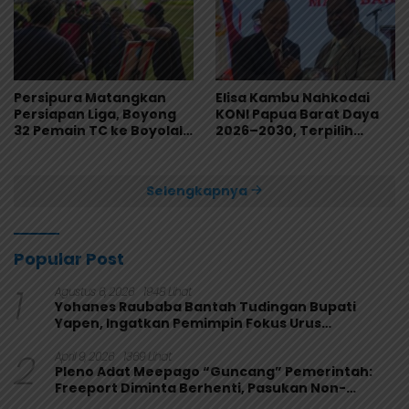
Persipura Matangkan
Elisa Kambu Nahkodai
Persiapan Liga, Boyong
KONI Papua Barat Daya
32 Pemain TC ke Boyolali
2026–2030, Terpilih
Usai Bungkam Eks PON
Secara Aklamasi
Papua 4-1
Selengkapnya
Popular Post
1
Agustus 6, 2026
1948 Lihat
Yohanes Raubaba Bantah Tudingan Bupati
Yapen, Ingatkan Pemimpin Fokus Urus
Kepentingan Rakyat
2
April 9, 2026
1369 Lihat
Pleno Adat Meepago “Guncang” Pemerintah:
Freeport Diminta Berhenti, Pasukan Non-
Organik Harus Ditarik