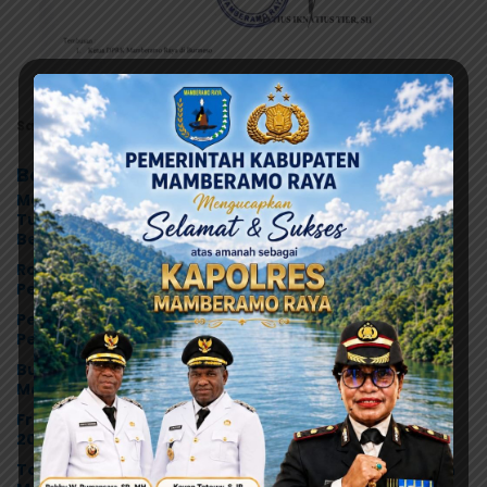
Salinan hasil seleksi Pansel DPRK Pengangkatan
Berita Terkait
Mahasiswa Mamberamo Raya Desak Kejati Papua
Tuntaskan Kasus Dugaan Penyimpangan Dana
Beasiswa Rp.16, 9 Miliar
Robby Rumansara: Digitalisasi Keuangan Jadi Kunci
Percepatan Pembangunan Mamberamo Raya
Pemkab Mamberamo Raya Gandeng Bank Papua,
Percepat Digitalisasi Pengelolaan Keuangan Daerah
Bupati Rumansara Lepas Kontingen Pramuka
Mamberamo Raya ke Jamnas XII 2026 di Cibubur
Fraksi Otsus DPRK Mamberamo Raya Tolak LPJ APBD
2025, Temukan Sejumlah Kejanggalan Administrasi
Tokoh Masyarakat Soroti Mandeknya Pemerintahan