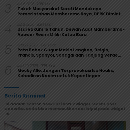
3
Juli 6, 2026
1259 Lihat
Tokoh Masyarakat Soroti Mandeknya
Pemerintahan Mamberamo Raya, DPRK Diminta
Perkuat Fungsi Pengawasan
4
Juli 2, 2026
1094 Lihat
Usai Vakum 15 Tahun, Dewan Adat Mamberamo-
Apawer Resmi Miliki Ketua Baru
5
Juni 27, 2026
1040 Lihat
Peta Babak Gugur Makin Lengkap, Belgia,
Prancis, Spanyol, Senegal dan Tanjung Verde
Melaju
6
Juni 29, 2026
998 Lihat
Mecky Alle: Jangan Terprovokasi Isu Hoaks,
Kehadiran Kodim untuk Kepentingan
Masyarakat Mamberamo Raya
Berita Kriminal
Ini adalah contoh deskripsi untuk widget recent post
wpberita, anda bisa memasukkan deskripsi pada widget
ini.