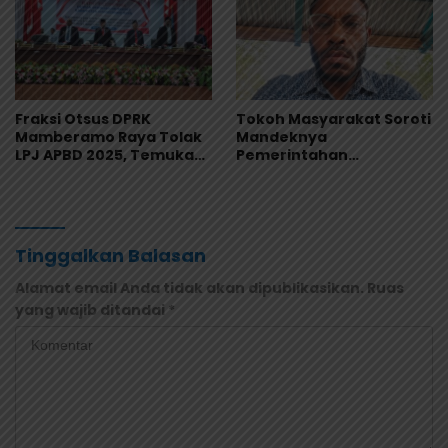
Fraksi Otsus DPRK
Tokoh Masyarakat Soroti
Mamberamo Raya Tolak
Mandeknya
LPJ APBD 2025, Temukan
Pemerintahan
Sejumlah Kejanggalan
Mamberamo Raya, DPRK
Administrasi
Diminta Perkuat Fungsi
Pengawasan
Tinggalkan Balasan
Alamat email Anda tidak akan dipublikasikan.
Ruas
yang wajib ditandai
*