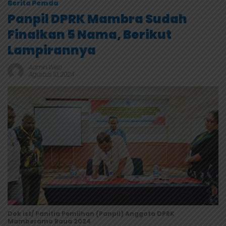
Berita Pemda
Panpil DPRK Mambra Sudah
Finalkan 5 Nama, Berikut
Lampirannya
Admin Web
Agustus 10, 2024
Dok ist/ Panitia Pemiihan (Panpil) Anggota DPRK
Mamberamo Raua 2024