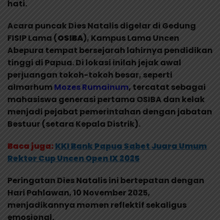
hati.
Acara puncak Dies Natalis digelar di Gedung
FISIP Lama (
OSIBA
), Kampus Lama Uncen
Abepura tempat bersejarah lahirnya pendidikan
tinggi di Papua. Di lokasi inilah jejak awal
perjuangan tokoh-tokoh besar, seperti
almarhum
Mozes Rumainum
, tercatat sebagai
mahasiswa generasi pertama OSIBA dan kelak
menjadi pejabat pemerintahan dengan jabatan
Bestuur (setara Kepala Distrik).
Baca juga:
KKI Bank Papua Sabet Juara Umum
Rektor Cup Uncen Open IX 2025
Peringatan Dies Natalis ini bertepatan dengan
Hari Pahlawan, 10 November 2025,
menjadikannya momen reflektif sekaligus
emosional.