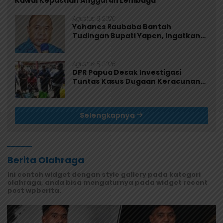
Kawal Kepastian Anggaran Lembaga
Agustus 6, 2026
Yohanes Raubaba Bantah
Tudingan Bupati Yapen, Ingatkan
Pemimpin Fokus Urus Kepentingan
Rakyat
Agustus 5, 2026
DPR Papua Desak Investigasi
Tuntas Kasus Dugaan Keracunan
MBG di Jayapura
Selengkapnya
Berita Olahraga
Ini contoh widget dengan style gallery pada kategori
olahraga, anda bisa mengaturnya pada widget recent
post wpberita.