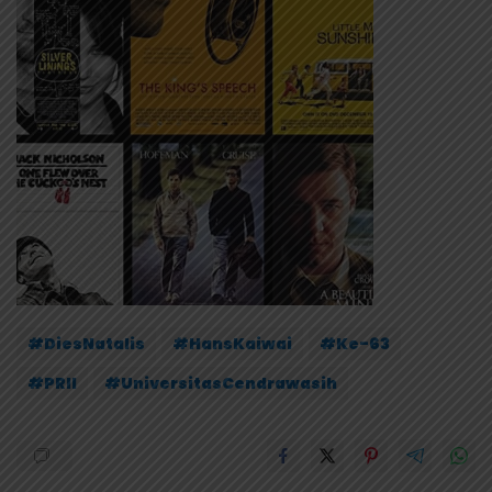
#DiesNatalis
#HansKaiwai
#Ke-63
#PRII
#UniversitasCendrawasih