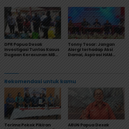
Kepentingan Rakyat
Program MBG
DPR Papua Desak
Tonny Tesar: Jangan
Investigasi Tuntas Kasus
Alergi terhadap Aksi
Dugaan Keracunan MBG
Damai, Aspirasi HAM
di Jayapura
Adalah Bagian dari
Demokrasi
Rekomendasi untuk kamu
Terima Pokok Pikiran
ARUN Papua Desak