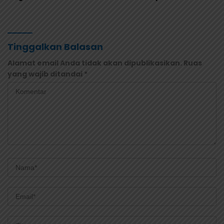
di Jayapura
Adalah Bagian dari
Demokrasi
Tinggalkan Balasan
Alamat email Anda tidak akan dipublikasikan.
Ruas
yang wajib ditandai
*