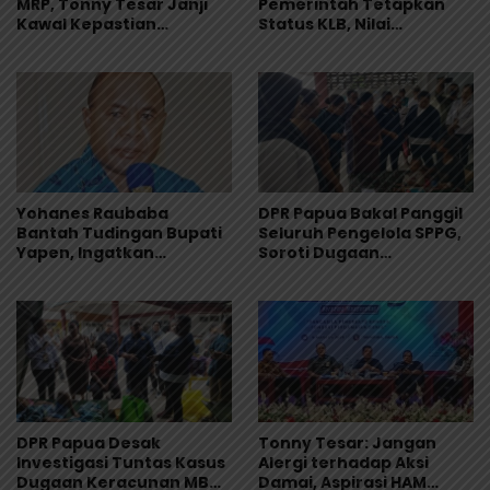
MRP, Tonny Tesar Janji
Pemerintah Tetapkan
Kawal Kepastian
Status KLB, Nilai
Anggaran Lembaga
Pernyataan Kuasa
Hukum Yayasan KISP Tak
Sentuh Akar Masalah
MBG
Yohanes Raubaba
DPR Papua Bakal Panggil
Bantah Tudingan Bupati
Seluruh Pengelola SPPG,
Yapen, Ingatkan
Soroti Dugaan
Pemimpin Fokus Urus
Keracunan Massal
Kepentingan Rakyat
Program MBG
DPR Papua Desak
Tonny Tesar: Jangan
Investigasi Tuntas Kasus
Alergi terhadap Aksi
Dugaan Keracunan MBG
Damai, Aspirasi HAM