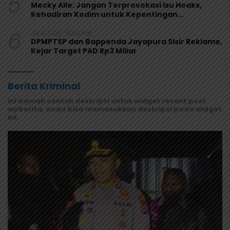
5
Mecky Alle: Jangan Terprovokasi Isu Hoaks,
Kehadiran Kodim untuk Kepentingan
Masyarakat Mamberamo Raya
6
Juli 8, 2026
925 Lihat
DPMPTSP dan Bappenda Jayapura Sisir Reklame,
Kejar Target PAD Rp3 Miliar
Berita Kriminal
Ini adalah contoh deskripsi untuk widget recent post
wpberita, anda bisa memasukkan deskripsi pada widget
ini.