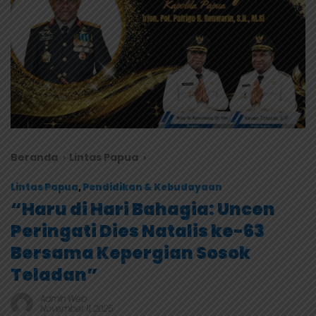
Beranda
Lintas Papua
Lintas Papua
,
Pendidikan & Kebudayaan
“Haru di Hari Bahagia: Uncen
Peringati Dies Natalis ke-63
Bersama Kepergian Sosok
Teladan”
Admin Web
November 11, 2025