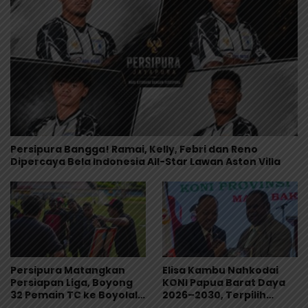
Persipura Bangga! Ramai, Kelly, Febri dan Reno
Dipercaya Bela Indonesia All-Star Lawan Aston Villa
Persipura Matangkan
Elisa Kambu Nahkodai
Persiapan Liga, Boyong
KONI Papua Barat Daya
32 Pemain TC ke Boyolali
2026–2030, Terpilih
Usai Bungkam Eks PON
Secara Aklamasi