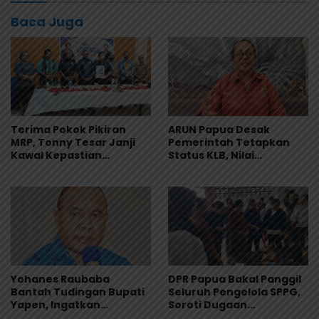
Baca Juga
Terima Pokok Pikiran
ARUN Papua Desak
MRP, Tonny Tesar Janji
Pemerintah Tetapkan
Kawal Kepastian
Status KLB, Nilai
Anggaran Lembaga
Pernyataan Kuasa
Hukum Yayasan KISP Tak
Sentuh Akar Masalah
MBG
Yohanes Raubaba
DPR Papua Bakal Panggil
Bantah Tudingan Bupati
Seluruh Pengelola SPPG,
Yapen, Ingatkan
Soroti Dugaan
Pemimpin Fokus Urus
Keracunan Massal