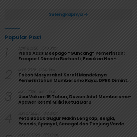
Papua 4-1
Selengkapnya
Popular Post
1
April 9, 2026
1348 Lihat
Pleno Adat Meepago “Guncang” Pemerintah:
Freeport Diminta Berhenti, Pasukan Non-
Organik Harus Ditarik
2
Juli 6, 2026
1234 Lihat
Tokoh Masyarakat Soroti Mandeknya
Pemerintahan Mamberamo Raya, DPRK Diminta
Perkuat Fungsi Pengawasan
3
Juli 2, 2026
1064 Lihat
Usai Vakum 15 Tahun, Dewan Adat Mamberamo-
Apawer Resmi Miliki Ketua Baru
4
Juni 27, 2026
1013 Lihat
Peta Babak Gugur Makin Lengkap, Belgia,
Prancis, Spanyol, Senegal dan Tanjung Verde
Melaju
Juni 29, 2026
982 Lihat