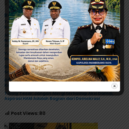
Berita Terkait
Terima Pokok Pikiran MRP, Tonny Tesar Janji Kawal
Kepastian Anggaran Lembaga
ARUN Papua Desak Pemerintah Tetapkan Status KLB,
Nilai Pernyataan Kuasa Hukum Yayasan KISP Tak
Sentuh Akar Masalah MBG
Yohanes Raubaba Bantah Tudingan Bupati Yapen,
Ingatkan Pemimpin Fokus Urus Kepentingan Rakyat
DPR Papua Bakal Panggil Seluruh Pengelola SPPG,
Soroti Dugaan Keracunan Massal Program MBG
DPR Papua Desak Investigasi Tuntas Kasus Dugaan
Keracunan MBG di Jayapura
Tonny Tesar: Jangan Alergi terhadap Aksi Damai,
Aspirasi HAM Adalah Bagian dari Demokrasi
Post Views:
80