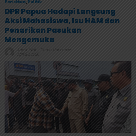
Peristiwa
,
Politik
DPR Papua Hadapi Langsung
Aksi Mahasiswa, Isu HAM dan
Penarikan Pasukan
Mengemuka
Admin Web
-
Demo Mahasiswa
April 28, 2026