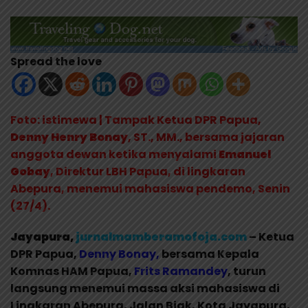
Spread the love
Foto: istimewa | Tampak Ketua DPR Papua,
Denny
Henry Bonay
, ST., MM., bersama jajaran
anggota dewan ketika menyalami
Emanuel
Gobay
, Direktur LBH Papua, di lingkaran
Abepura, menemui mahasiswa pendemo, Senin
(27/4).
Jayapura,
jurnalmamberamofoja.com
– Ketua
DPR Papua,
Denny Bonay,
bersama Kepala
Komnas HAM Papua,
Frits Ramandey
, turun
langsung menemui massa aksi mahasiswa di
Lingkaran Abepura, Jalan Biak, Kota Jayapura,