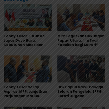
Tonny Tesar Turun ke
MRP Tegaskan Dukungan
Lapas Doyo Baru,
Papua Utara: “Ini Soal
Kebutuhan Alkes dan
Keadilan bagi Saireri”
Keamanan Jadi Sorotan
Tonny Tesar Serap
DPR Papua Bakal Panggil
Aspirasi MRP, Lanjutkan
Seluruh Pengelola SPPG,
Perjuangan Matius
Soroti Dugaan
Awaitouw, Kawal
Keracunan Massal
Perlindungan RUU
Program MBG
Masyarakat Adat