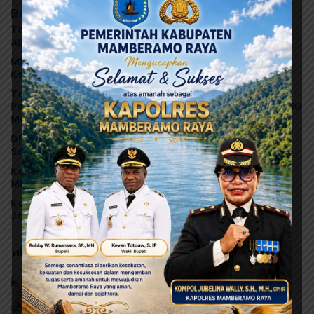
Berita Terkait
Tonny Tesar Turun ke Lapas Doyo Baru, Kebutuhan
Alkes dan Keamanan Jadi Sorotan
MRP Tegaskan Dukungan Papua Utara: “Ini Soal
Keadilan bagi Saireri”
Tonny Tesar Serap Aspirasi MRP, Lanjutkan
Perjuangan Matius Awaitouw, Kawal Perlindungan RUU
Masyarakat Adat
DPR Papua Bakal Panggil Seluruh Pengelola SPPG,
Soroti Dugaan Keracunan Massal Program MBG
Ketua Komisi D DPRK Jayapura Desak Audit Dapur
MBG Usai Dugaan Keracunan Massal di Depapre
Korban Dugaan MBG Terus Bertambah, Kapolres
Jayapura Turun Langsung ke Puskesmas dan RS
Post Views:
225