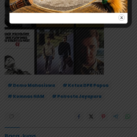
# Demo Mahasiswa
# Ketua DPR Papua
# Komnas HAM
# Polresta Jayapura
Baca Juga