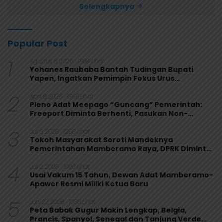
Selengkapnya
Popular Post
1
Agustus 6, 2026
1894 Lihat
Yohanes Raubaba Bantah Tudingan Bupati
Yapen, Ingatkan Pemimpin Fokus Urus
Kepentingan Rakyat
2
April 9, 2026
1366 Lihat
Pleno Adat Meepago “Guncang” Pemerintah:
Freeport Diminta Berhenti, Pasukan Non-
Organik Harus Ditarik
3
Juli 6, 2026
1256 Lihat
Tokoh Masyarakat Soroti Mandeknya
Pemerintahan Mamberamo Raya, DPRK Diminta
Perkuat Fungsi Pengawasan
4
Juli 2, 2026
1090 Lihat
Usai Vakum 15 Tahun, Dewan Adat Mamberamo-
Apawer Resmi Miliki Ketua Baru
5
Juni 27, 2026
1038 Lihat
Peta Babak Gugur Makin Lengkap, Belgia,
Prancis, Spanyol, Senegal dan Tanjung Verde