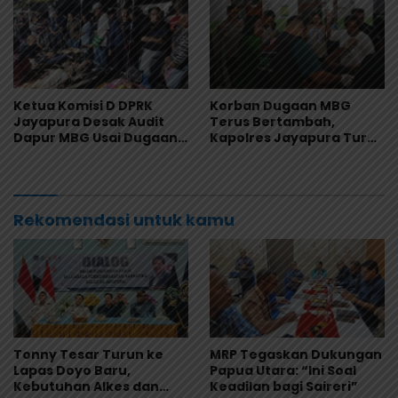
Ketua Komisi D DPRK
Korban Dugaan MBG
Jayapura Desak Audit
Terus Bertambah,
Dapur MBG Usai Dugaan
Kapolres Jayapura Turun
Keracunan Massal di
Langsung ke Puskesmas
Depapre
dan RS
Rekomendasi untuk kamu
Tonny Tesar Turun ke
MRP Tegaskan Dukungan
Lapas Doyo Baru,
Papua Utara: “Ini Soal
Kebutuhan Alkes dan
Keadilan bagi Saireri”