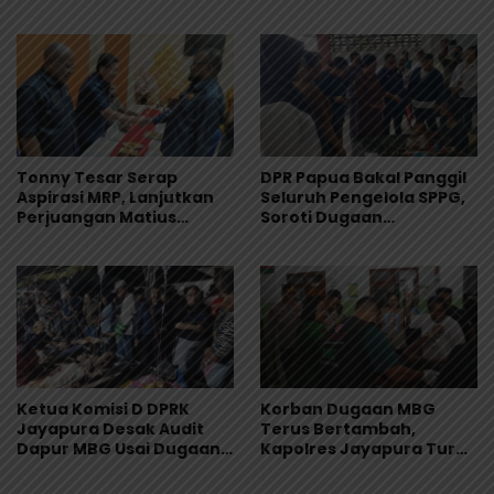
Keamanan Jadi Sorotan
Tonny Tesar Serap
DPR Papua Bakal Panggil
Aspirasi MRP, Lanjutkan
Seluruh Pengelola SPPG,
Perjuangan Matius
Soroti Dugaan
Awaitouw, Kawal
Keracunan Massal
Perlindungan RUU
Program MBG
Masyarakat Adat
Ketua Komisi D DPRK
Korban Dugaan MBG
Jayapura Desak Audit
Terus Bertambah,
Dapur MBG Usai Dugaan
Kapolres Jayapura Turun
Keracunan Massal di
Langsung ke Puskesmas
Depapre
dan RS