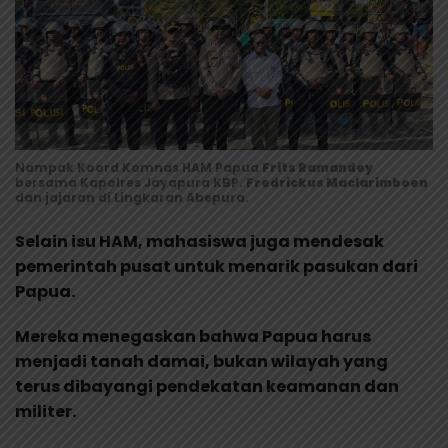
Nampak Koord Komnas HAM Papua
Frits Ramandey
bersama Kapolres Jayapura KBP.
Fredrickus Maclarimboen
dan jajaran di Lingkaran Abepura.
Selain isu HAM, mahasiswa juga mendesak
pemerintah pusat untuk menarik pasukan dari
Papua.
Mereka menegaskan bahwa Papua harus
menjadi tanah damai, bukan wilayah yang
terus dibayangi pendekatan keamanan dan
militer.