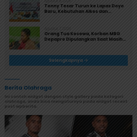
Agustus 8, 2026
Tonny Tesar Turun ke Lapas Doyo
Baru, Kebutuhan Alkes dan
Keamanan Jadi Sorotan
Agustus 7, 2026
Orang Tua Kecewa, Korban MBG
Depapre Dipulangkan Saat Masih
Muntah dan Diare
Selengkapnya
Berita Olahraga
Ini contoh widget dengan style gallery pada kategori
olahraga, anda bisa mengaturnya pada widget recent
post wpberita.