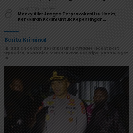
Melaju
6
Juni 29, 2026
996 Lihat
Mecky Alle: Jangan Terprovokasi Isu Hoaks,
Kehadiran Kodim untuk Kepentingan
Masyarakat Mamberamo Raya
Berita Kriminal
Ini adalah contoh deskripsi untuk widget recent post
wpberita, anda bisa memasukkan deskripsi pada widget
ini.