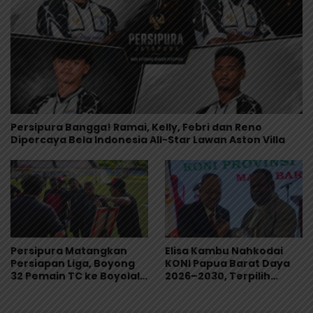
Persipura Bangga! Ramai, Kelly, Febri dan Reno
Dipercaya Bela Indonesia All-Star Lawan Aston Villa
Persipura Matangkan
Elisa Kambu Nahkodai
Persiapan Liga, Boyong
KONI Papua Barat Daya
32 Pemain TC ke Boyolali
2026–2030, Terpilih
Usai Bungkam Eks PON
Secara Aklamasi
Papua 4-1