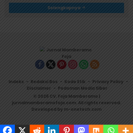
Selengkapnya
Indeks
Redaksi Box
Kode Etik
Privacy Policy
Disclaimer
Pedoman Media Siber
© 2026 CV. Foja Mamberamo |
jurnalmamberamofoja.com. All rights reserved.
Developed by m-onetech.com