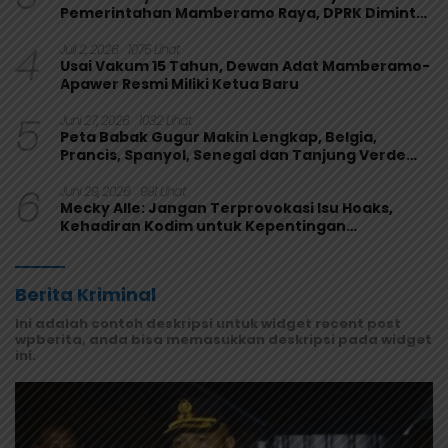
Pemerintahan Mamberamo Raya, DPRK Diminta
Perkuat Fungsi Pengawasan
4
Juli 2, 2026
1075 Lihat
Usai Vakum 15 Tahun, Dewan Adat Mamberamo-
Apawer Resmi Miliki Ketua Baru
5
Juni 27, 2026
1032 Lihat
Peta Babak Gugur Makin Lengkap, Belgia,
Prancis, Spanyol, Senegal dan Tanjung Verde
Melaju
6
Juni 29, 2026
991 Lihat
Mecky Alle: Jangan Terprovokasi Isu Hoaks,
Kehadiran Kodim untuk Kepentingan
Masyarakat Mamberamo Raya
Berita Kriminal
Ini adalah contoh deskripsi untuk widget recent post
wpberita, anda bisa memasukkan deskripsi pada widget
ini.