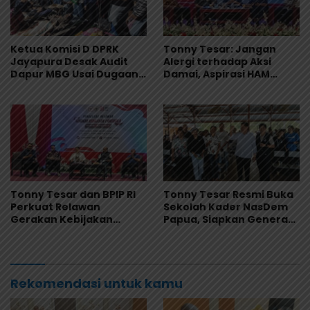
Ketua Komisi D DPRK
Tonny Tesar: Jangan
Jayapura Desak Audit
Alergi terhadap Aksi
Dapur MBG Usai Dugaan
Damai, Aspirasi HAM
Keracunan Massal di
Adalah Bagian dari
Depapre
Demokrasi
Tonny Tesar dan BPIP RI
Tonny Tesar Resmi Buka
Perkuat Relawan
Sekolah Kader NasDem
Gerakan Kebijakan
Papua, Siapkan Generasi
Pancasila di Jayapura
Muda Berjiwa Nasionalis
dan Siap Memimpin
Rekomendasi untuk kamu