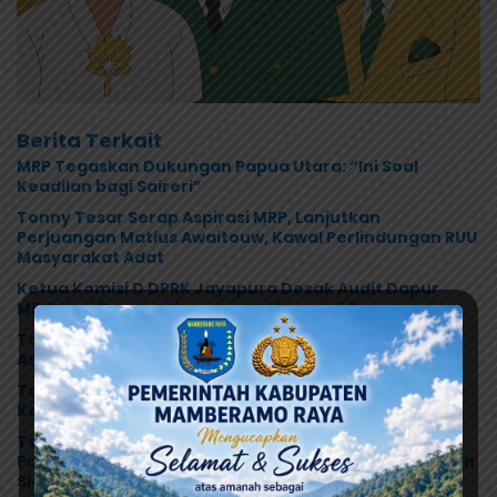
Berita Terkait
MRP Tegaskan Dukungan Papua Utara: “Ini Soal
Keadilan bagi Saireri”
Tonny Tesar Serap Aspirasi MRP, Lanjutkan
Perjuangan Matius Awaitouw, Kawal Perlindungan RUU
Masyarakat Adat
Ketua Komisi D DPRK Jayapura Desak Audit Dapur
MBG Usai Dugaan Keracunan Massal di Depapre
Tonny Tesar: Jangan Alergi terhadap Aksi Damai,
Aspirasi HAM Adalah Bagian dari Demokrasi
Tonny Tesar dan BPIP RI Perkuat Relawan Gerakan
Kebijakan Pancasila di Jayapura
Tonny Tesar Resmi Buka Sekolah Kader NasDem
Papua, Siapkan Generasi Muda Berjiwa Nasionalis dan
Siap Memimpin