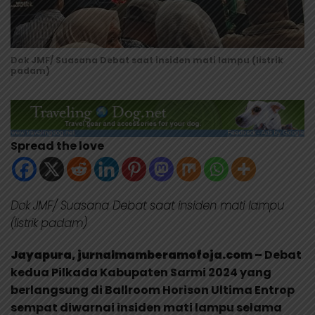
Dok JMF/ Suasana Debat saat insiden mati lampu (listrik
padam)
Spread the love
Dok JMF/ Suasana Debat saat insiden mati lampu
(listrik padam)
Jayapura, jurnalmamberamofoja.com –
Debat
kedua Pilkada Kabupaten Sarmi 2024 yang
berlangsung di Ballroom Horison Ultima Entrop
sempat diwarnai insiden mati lampu selama