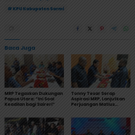
# KPU Kabupaten Sarmi
Baca Juga
MRP Tegaskan Dukungan
Tonny Tesar Serap
Papua Utara: “Ini Soal
Aspirasi MRP, Lanjutkan
Keadilan bagi Saireri”
Perjuangan Matius
Awaitouw, Kawal
Perlindungan RUU
Masyarakat Adat