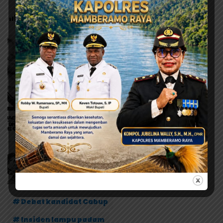
Post Views:
90
# Debat kandidat Cabup
# Insiden lampu padam