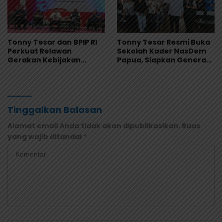
Tonny Tesar dan BPIP RI
Tonny Tesar Resmi Buka
Perkuat Relawan
Sekolah Kader NasDem
Gerakan Kebijakan
Papua, Siapkan Generasi
Pancasila di Jayapura
Muda Berjiwa Nasionalis
dan Siap Memimpin
Tinggalkan Balasan
Alamat email Anda tidak akan dipublikasikan.
Ruas
yang wajib ditandai
*