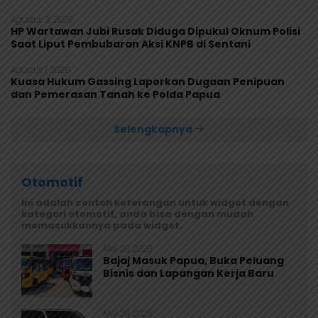
Rusak
Agustus 3, 2026
HP Wartawan Jubi Rusak Diduga Dipukul Oknum Polisi
Saat Liput Pembubaran Aksi KNPB di Sentani
Agustus 1, 2026
Kuasa Hukum Gassing Laporkan Dugaan Penipuan
dan Pemerasan Tanah ke Polda Papua
Selengkapnya
Otomotif
Ini adalah contoh keterangan untuk widget dengan
kategori otomotif, anda bisa dengan mudah
memasukkannya pada widget.
Mei 29, 2026
Bajaj Masuk Papua, Buka Peluang
Bisnis dan Lapangan Kerja Baru
Mei 29, 2026