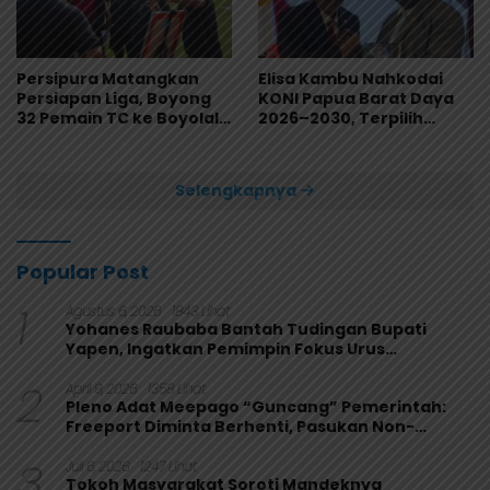
Persipura Matangkan
Elisa Kambu Nahkodai
Persiapan Liga, Boyong
KONI Papua Barat Daya
32 Pemain TC ke Boyolali
2026–2030, Terpilih
Usai Bungkam Eks PON
Secara Aklamasi
Papua 4-1
Selengkapnya
Popular Post
1
Agustus 6, 2026
1843 Lihat
Yohanes Raubaba Bantah Tudingan Bupati
Yapen, Ingatkan Pemimpin Fokus Urus
Kepentingan Rakyat
2
April 9, 2026
1358 Lihat
Pleno Adat Meepago “Guncang” Pemerintah:
Freeport Diminta Berhenti, Pasukan Non-
Organik Harus Ditarik
3
Juli 6, 2026
1247 Lihat
Tokoh Masyarakat Soroti Mandeknya