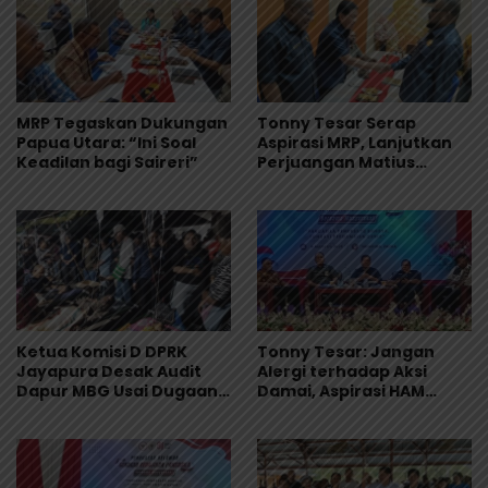
MRP Tegaskan Dukungan
Tonny Tesar Serap
Papua Utara: “Ini Soal
Aspirasi MRP, Lanjutkan
Keadilan bagi Saireri”
Perjuangan Matius
Awaitouw, Kawal
Perlindungan RUU
Masyarakat Adat
Ketua Komisi D DPRK
Tonny Tesar: Jangan
Jayapura Desak Audit
Alergi terhadap Aksi
Dapur MBG Usai Dugaan
Damai, Aspirasi HAM
Keracunan Massal di
Adalah Bagian dari
Depapre
Demokrasi