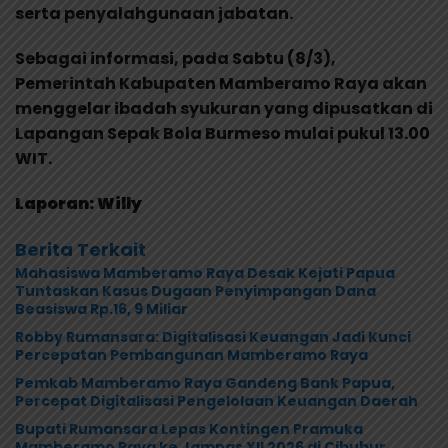
serta penyalahgunaan jabatan.
Sebagai informasi, pada Sabtu (8/3),
Pemerintah Kabupaten Mamberamo Raya akan
menggelar ibadah syukuran yang dipusatkan di
Lapangan Sepak Bola Burmeso mulai pukul 13.00
WIT.
Laporan: Willy
Berita Terkait
Mahasiswa Mamberamo Raya Desak Kejati Papua
Tuntaskan Kasus Dugaan Penyimpangan Dana
Beasiswa Rp.16, 9 Miliar
Robby Rumansara: Digitalisasi Keuangan Jadi Kunci
Percepatan Pembangunan Mamberamo Raya
Pemkab Mamberamo Raya Gandeng Bank Papua,
Percepat Digitalisasi Pengelolaan Keuangan Daerah
Bupati Rumansara Lepas Kontingen Pramuka
Mamberamo Raya ke Jamnas XII 2026 di Cibubur