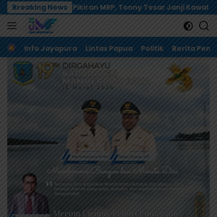
Langsung
MRP, Tonny Tesar Janji Kawal Kepastian Anggaran Lembag
Breaking News
ke
konten
Home
Info Jayapura
Lintas Papua
Politik
Berita Pem