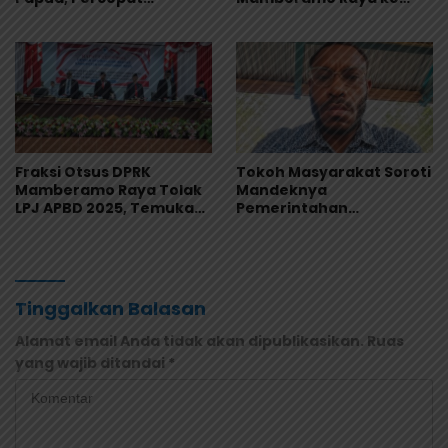
Digitalisasi Pengelolaan
Jamnas XII 2026 di
Keuangan Daerah
Cibubur
Fraksi Otsus DPRK
Tokoh Masyarakat Soroti
Mamberamo Raya Tolak
Mandeknya
LPJ APBD 2025, Temukan
Pemerintahan
Sejumlah Kejanggalan
Mamberamo Raya, DPRK
Administrasi
Diminta Perkuat Fungsi
Pengawasan
Tinggalkan Balasan
Alamat email Anda tidak akan dipublikasikan.
Ruas
yang wajib ditandai
*