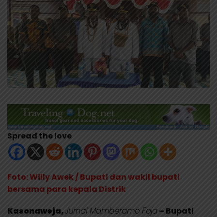
Spread the love
Foto: Willy Awek / Bupati dan wakil bupati
bersama para kepala Distrik
Kasonaweja,
Jurnal Mamberamo Foja
– Bupati