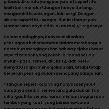
pribadi. Jika ada yang punya niat seperti itu,
lebih baik mundur! Jangan hanya datang,
mengambil keuntungan, lalu pergi. Dengan
sistem seperti itu, sampai dunia kiamat pun
Mamberamo Raya tidak akan maju,” tegasnya.
Dalam analoginya, Roby menekankan
pentingnya kebersamaan dalam membangun
daerah. Ia mengingatkan bahwa pejabat harus
seperti tembok yang kokoh, di mana setiap
unsur – pasir, semen, air, batu, dan besi –
menyatu tanpa menonjolkan diri, tetapi tetap
berperan penting dalam menopang bangunan.
“Jangan seperti kopi yang hanya menyebut
namanya sendiri, sementara gula dan air tak
dihargai. Kita semua harus menjadi bagian dari
tembok yang kuat, yang bersama-sama
membangun dan melindungi negeri ini. Setiap