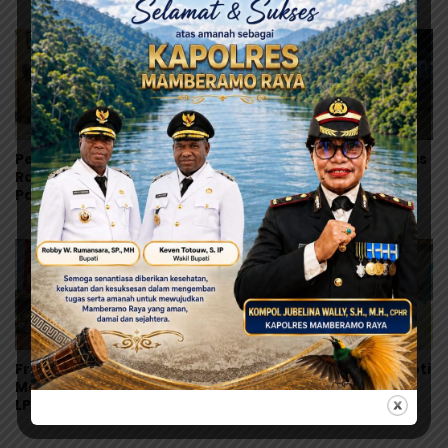
Penyimpangan Dana
Pembangunan
Beasiswa Rp.16, 9 Miliar
Mamberamo Raya
Pemkab Mamberamo
Bupati Rumansara Lepas
Raya Gandeng Bank
Kontingen Pramuka
Papua, Percepat
Mamberamo Raya ke
Digitalisasi Pengelolaan
Jamnas XII 2026 di
Keuangan Daerah
Cibubur
Fraksi Otsus DPRK
Tokoh Masyarakat Soroti
Mamberamo Raya Tolak
Mandeknya
LPJ APBD 2025, Temukan
Pemerintahan
Sejumlah Kejanggalan
Mamberamo Raya, DPRK
Administrasi
Diminta Perkuat Fungsi