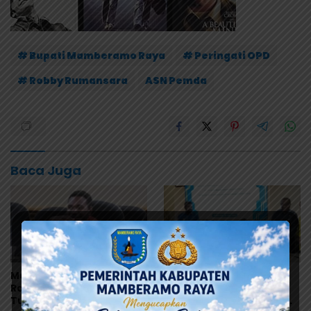
# Bupati Mamberamo Raya
# Peringati OPD
# Robby Rumansara
ASN Pemda
Baca Juga
Mahasiswa Mamberamo
Robby Rumansara:
Raya Desak Kejati Papua
Digitalisasi Keuangan
Tuntaskan Kasus Dugaan
Jadi Kunci Percepatan