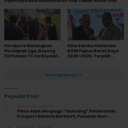
Dipercaya Bela Indonesia All-Star Lawan Aston Villa
Persipura Matangkan
Elisa Kambu Nahkodai
Persiapan Liga, Boyong
KONI Papua Barat Daya
32 Pemain TC ke Boyolali
2026–2030, Terpilih
Usai Bungkam Eks PON
Secara Aklamasi
Papua 4-1
Selengkapnya
Popular Post
1
April 9, 2026
1348 Lihat
Pleno Adat Meepago “Guncang” Pemerintah:
Freeport Diminta Berhenti, Pasukan Non-
Organik Harus Ditarik
Juli 6, 2026
1234 Lihat