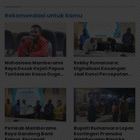
Pengawasan
Rekomendasi untuk kamu
Mahasiswa Mamberamo
Robby Rumansara:
Raya Desak Kejati Papua
Digitalisasi Keuangan
Tuntaskan Kasus Dugaan
Jadi Kunci Percepatan
Penyimpangan Dana
Pembangunan
Beasiswa Rp.16, 9 Miliar
Mamberamo Raya
Pemkab Mamberamo
Bupati Rumansara Lepas
Raya Gandeng Bank
Kontingen Pramuka
Papua, Percepat
Mamberamo Raya ke