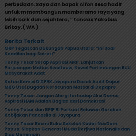
perbedaan. Saya dan bapak Alfon Sesa hadir
untuk m membangun mamberamo raya yang
lebih baik dan sejahtera, ” tandas Yakobus
Britay. ( WA )
Berita Terkait
MRP Tegaskan Dukungan Papua Utara: “Ini Soal
Keadilan bagi Saireri”
Tonny Tesar Serap Aspirasi MRP, Lanjutkan
Perjuangan Matius Awaitouw, Kawal Perlindungan RUU
Masyarakat Adat
Ketua Komisi D DPRK Jayapura Desak Audit Dapur
MBG Usai Dugaan Keracunan Massal di Depapre
Tonny Tesar: Jangan Alergi terhadap Aksi Damai,
Aspirasi HAM Adalah Bagian dari Demokrasi
Tonny Tesar dan BPIP RI Perkuat Relawan Gerakan
Kebijakan Pancasila di Jayapura
Tonny Tesar Resmi Buka Sekolah Kader NasDem
Papua, Siapkan Generasi Muda Berjiwa Nasionalis dan
Siap Memimpin