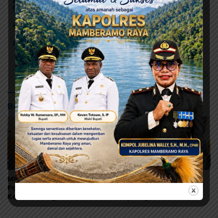
# Pemilihan Bupati dan Wakil Bupati Mamberamo
Raya
# Pilkada Serentak
Alfons Sesa - Yakobus Britay
Baca Juga
MRP Tegaskan Dukungan
Tonny Tesar Serap
Papua Utara: “Ini Soal
Aspirasi MRP, Lanjutkan
Keadilan bagi Saireri”
Perjuangan Matius
Awaitouw, Kawal
Perlindungan RUU