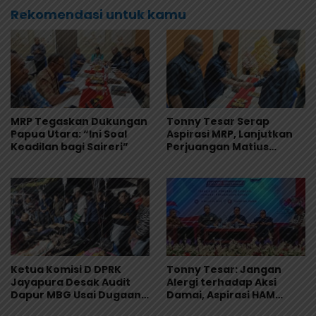
Rekomendasi untuk kamu
MRP Tegaskan Dukungan
Tonny Tesar Serap
Papua Utara: “Ini Soal
Aspirasi MRP, Lanjutkan
Keadilan bagi Saireri”
Perjuangan Matius
Awaitouw, Kawal
Perlindungan RUU
Masyarakat Adat
Ketua Komisi D DPRK
Tonny Tesar: Jangan
Jayapura Desak Audit
Alergi terhadap Aksi
Dapur MBG Usai Dugaan
Damai, Aspirasi HAM
Keracunan Massal di
Adalah Bagian dari