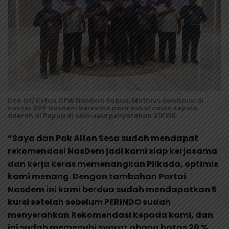
Dok ist/ Ketua DPW Nasdem Papua, Mathius Awoitauw di
kantor DPP Nasdem bersama para bakal calon kepala
daerah di Papua di sela-sela penyerahan B1KWK.
“Saya dan Pak Alfon Sesa sudah mendapat
rekomendasi NasDem jadi kami siap kerjasama
dan kerja keras memenangkan Pilkada, optimis
kami menang. Dengan tambahan Partai
Nasdem ini kami berdua sudah mendapatkan 5
kursi setelah sebelum PERINDO sudah
menyerahkan Rekomendasi kepada kami, dan
ini sudah memenuhi syarat abang batas 20 %