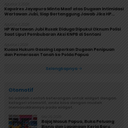
Agustus 3, 2026
Kapolres Jayapura Minta Maaf atas Dugaan Intimidasi
Wartawan Jubi, Siap Bertanggung Jawab Jika HP
Rusak
Agustus 3, 2026
HP Wartawan Jubi Rusak Diduga Dipukul Oknum Polisi
Saat Liput Pembubaran Aksi KNPB di Sentani
Agustus 1, 2026
Kuasa Hukum Gassing Laporkan Dugaan Penipuan
dan Pemerasan Tanah ke Polda Papua
Selengkapnya
Otomotif
Ini adalah contoh keterangan untuk widget dengan
kategori otomotif, anda bisa dengan mudah
memasukkannya pada widget.
Mei 29, 2026
Bajaj Masuk Papua, Buka Peluang
Bisnis dan Lapangan Kerja Baru