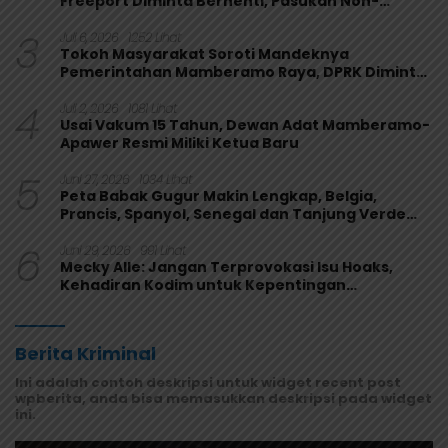
Freeport Diminta Berhenti, Pasukan Non-
Organik Harus Ditarik
3
Juli 6, 2026
1252 Lihat
Tokoh Masyarakat Soroti Mandeknya
Pemerintahan Mamberamo Raya, DPRK Diminta
Perkuat Fungsi Pengawasan
4
Juli 2, 2026
1081 Lihat
Usai Vakum 15 Tahun, Dewan Adat Mamberamo-
Apawer Resmi Miliki Ketua Baru
5
Juni 27, 2026
1034 Lihat
Peta Babak Gugur Makin Lengkap, Belgia,
Prancis, Spanyol, Senegal dan Tanjung Verde
Melaju
6
Juni 29, 2026
991 Lihat
Mecky Alle: Jangan Terprovokasi Isu Hoaks,
Kehadiran Kodim untuk Kepentingan
Masyarakat Mamberamo Raya
Berita Kriminal
Ini adalah contoh deskripsi untuk widget recent post
wpberita, anda bisa memasukkan deskripsi pada widget
ini.