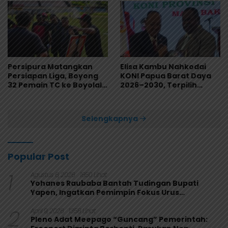
Persipura Matangkan
Elisa Kambu Nahkodai
Persiapan Liga, Boyong
KONI Papua Barat Daya
32 Pemain TC ke Boyolali
2026–2030, Terpilih
Usai Bungkam Eks PON
Secara Aklamasi
Papua 4-1
Selengkapnya
Popular Post
1
Agustus 6, 2026
1850 Lihat
Yohanes Raubaba Bantah Tudingan Bupati
Yapen, Ingatkan Pemimpin Fokus Urus
Kepentingan Rakyat
2
April 9, 2026
1358 Lihat
Pleno Adat Meepago “Guncang” Pemerintah: