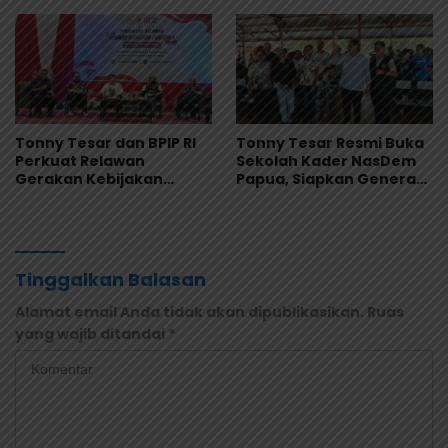
Depapre
Demokrasi
Tonny Tesar dan BPIP RI
Tonny Tesar Resmi Buka
Perkuat Relawan
Sekolah Kader NasDem
Gerakan Kebijakan
Papua, Siapkan Generasi
Pancasila di Jayapura
Muda Berjiwa Nasionalis
dan Siap Memimpin
Tinggalkan Balasan
Alamat email Anda tidak akan dipublikasikan.
Ruas
yang wajib ditandai
*