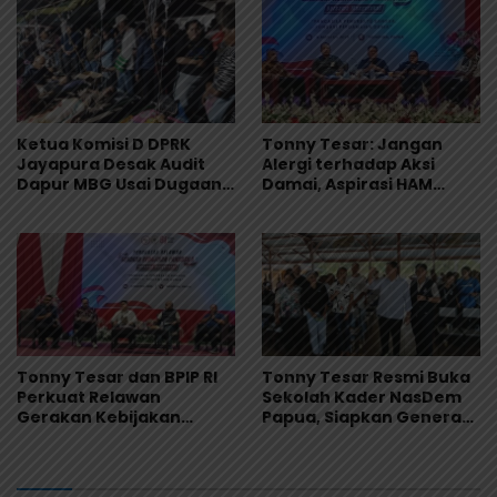
Masyarakat Adat
Ketua Komisi D DPRK
Tonny Tesar: Jangan
Jayapura Desak Audit
Alergi terhadap Aksi
Dapur MBG Usai Dugaan
Damai, Aspirasi HAM
Keracunan Massal di
Adalah Bagian dari
Depapre
Demokrasi
Tonny Tesar dan BPIP RI
Tonny Tesar Resmi Buka
Perkuat Relawan
Sekolah Kader NasDem
Gerakan Kebijakan
Papua, Siapkan Generasi
Pancasila di Jayapura
Muda Berjiwa Nasionalis
dan Siap Memimpin