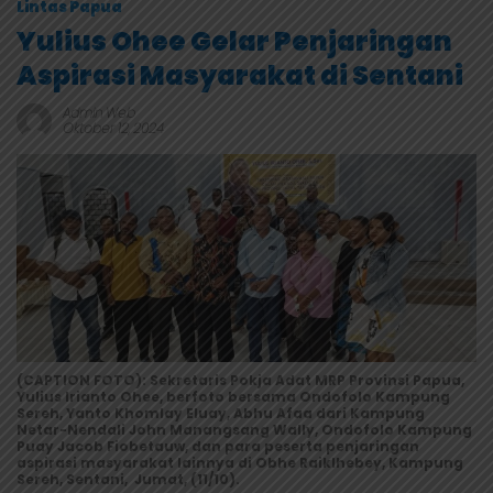
Lintas Papua
Yulius Ohee Gelar Penjaringan
Aspirasi Masyarakat di Sentani
Admin Web
Oktober 12, 2024
(CAPTION FOTO): Sekretaris Pokja Adat MRP Provinsi Papua,
Yulius Irianto Ohee, berfoto bersama Ondofolo Kampung
Sereh, Yanto Khomlay Eluay, Abhu Afaa dari Kampung
Netar-Nendali John Manangsang Wally, Ondofolo Kampung
Puay Jacob Fiobetauw, dan para peserta penjaringan
aspirasi masyarakat lainnya di Obhe Raiklhebey, Kampung
Sereh, Sentani, Jumat, (11/10).