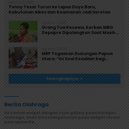
Agustus 8, 2026
Tonny Tesar Turun ke Lapas Doyo Baru,
Kebutuhan Alkes dan Keamanan Jadi Sorotan
Agustus 7, 2026
Orang Tua Kecewa, Korban MBG
Depapre Dipulangkan Saat Masih
Muntah dan Diare
Agustus 7, 2026
MRP Tegaskan Dukungan Papua
Utara: “Ini Soal Keadilan bagi
Saireri”
Selengkapnya
Berita Olahraga
Ini contoh widget dengan style gallery pada kategori
olahraga, anda bisa mengaturnya pada widget recent
post wpberita.