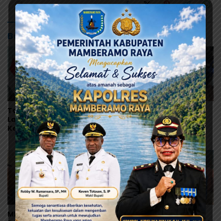
Baca Juga
Tonny Tesar Turun ke
Pelukan dan Air Mata di
Lapas Doyo Baru,
Biak, Dualisme Dewan
Kebutuhan Alkes dan
Adat Papua Berakhir
Keamanan Jadi Sorotan
MRP Tegaskan Dukungan
Warisan Leluhur Pulang