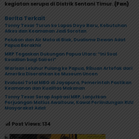
kegiatan serupa di Distrik Sentani Timur.
(Fan)
Berita Terkait
Tonny Tesar Turun ke Lapas Doyo Baru, Kebutuhan
Alkes dan Keamanan Jadi Sorotan
Pelukan dan Air Mata di Biak, Dualisme Dewan Adat
Papua Berakhir
MRP Tegaskan Dukungan Papua Utara: “Ini Soal
Keadilan bagi Saireri”
Warisan Leluhur Pulang ke Papua, Ribuan Artefak dari
Amerika Diserahkan ke Museum Uncen
Evaluasi Total MBG di Jayapura, Pemerintah Pastikan
Keamanan dan Kualitas Makanan
Tonny Tesar Serap Aspirasi MRP, Lanjutkan
Perjuangan Matius Awaitouw, Kawal Perlindungan RUU
Masyarakat Adat
Post Views:
134