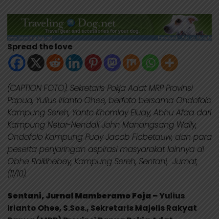
Spread the love
(CAPTION FOTO): Sekretaris Pokja Adat MRP Provinsi
Papua, Yulius Irianto Ohee, berfoto bersama Ondofolo
Kampung Sereh, Yanto Khomlay Eluay, Abhu Afaa dari
Kampung Netar-Nendali John Manangsang Wally,
Ondofolo Kampung Puay Jacob Fiobetauw, dan para
peserta penjaringan aspirasi masyarakat lainnya di
Obhe Raiklhebey, Kampung Sereh, Sentani, Jumat,
(11/10).
Sentani, Jurnal Mamberamo Foja –
Yulius
Irianto Ohee, S.Sos., Sekretaris Majelis Rakyat