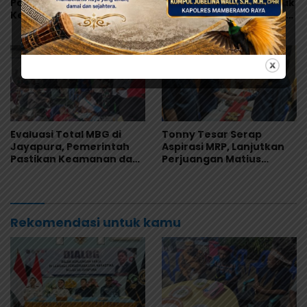
Papua Utara: “Ini Soal
ke Papua, Ribuan Artefak
Keadilan bagi Saireri”
dari Amerika Diserahkan
ke Museum Uncen
Evaluasi Total MBG di
Tonny Tesar Serap
Jayapura, Pemerintah
Aspirasi MRP, Lanjutkan
Pastikan Keamanan dan
Perjuangan Matius
Kualitas Makanan
Awaitouw, Kawal
Perlindungan RUU
Masyarakat Adat
Rekomendasi untuk kamu