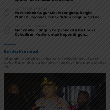
5
Juni 27, 2026
1036 Lihat
Peta Babak Gugur Makin Lengkap, Belgia,
Prancis, Spanyol, Senegal dan Tanjung Verde
Melaju
6
Juni 29, 2026
996 Lihat
Mecky Alle: Jangan Terprovokasi Isu Hoaks,
Kehadiran Kodim untuk Kepentingan
Masyarakat Mamberamo Raya
Berita Kriminal
Ini adalah contoh deskripsi untuk widget recent post
wpberita, anda bisa memasukkan deskripsi pada widget
ini.