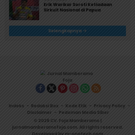
Erik Warikar Soroti Ketiadaan
Sirkuit Nasional di Papua
Selengkapnya
Indeks
Redaksi Box
Kode Etik
Privacy Policy
Disclaimer
Pedoman Media Siber
© 2026 CV. Foja Mamberamo |
jurnalmamberamofoja.com. All rights reserved.
Developed by m-onetech.com