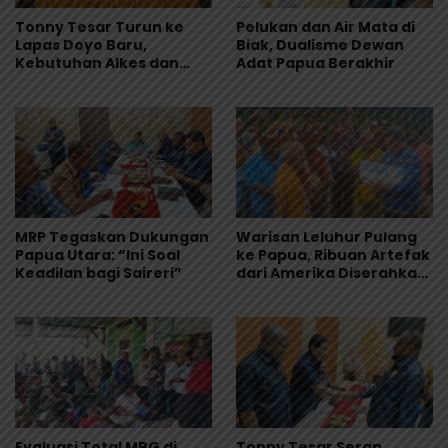
Tonny Tesar Turun ke
Pelukan dan Air Mata di
Lapas Doyo Baru,
Biak, Dualisme Dewan
Kebutuhan Alkes dan
Adat Papua Berakhir
Keamanan Jadi Sorotan
MRP Tegaskan Dukungan
Warisan Leluhur Pulang
Papua Utara: “Ini Soal
ke Papua, Ribuan Artefak
Keadilan bagi Saireri”
dari Amerika Diserahkan
ke Museum Uncen
Evaluasi Total MBG di
Tonny Tesar Serap