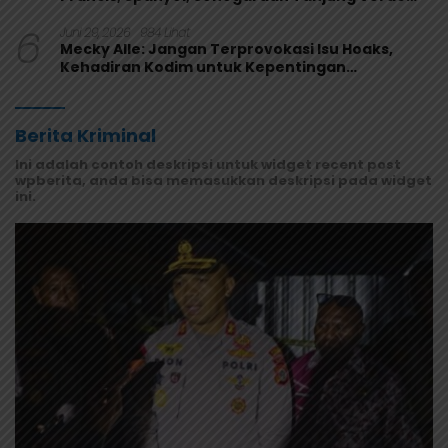
Melaju
6
Juni 29, 2026
984 Lihat
Mecky Alle: Jangan Terprovokasi Isu Hoaks,
Kehadiran Kodim untuk Kepentingan
Masyarakat Mamberamo Raya
Berita Kriminal
Ini adalah contoh deskripsi untuk widget recent post
wpberita, anda bisa memasukkan deskripsi pada widget
ini.