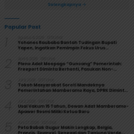
Selengkapnya
Popular Post
1
Agustus 6, 2026
1373 Lihat
Yohanes Raubaba Bantah Tudingan Bupati
Yapen, Ingatkan Pemimpin Fokus Urus
Kepentingan Rakyat
2
April 9, 2026
1351 Lihat
Pleno Adat Meepago “Guncang” Pemerintah:
Freeport Diminta Berhenti, Pasukan Non-
Organik Harus Ditarik
3
Juli 6, 2026
1237 Lihat
Tokoh Masyarakat Soroti Mandeknya
Pemerintahan Mamberamo Raya, DPRK Diminta
Perkuat Fungsi Pengawasan
4
Juli 2, 2026
1067 Lihat
Usai Vakum 15 Tahun, Dewan Adat Mamberamo-
Apawer Resmi Miliki Ketua Baru
5
Juni 27, 2026
1021 Lihat
Peta Babak Gugur Makin Lengkap, Belgia,
Prancis, Spanyol, Senegal dan Tanjung Verde