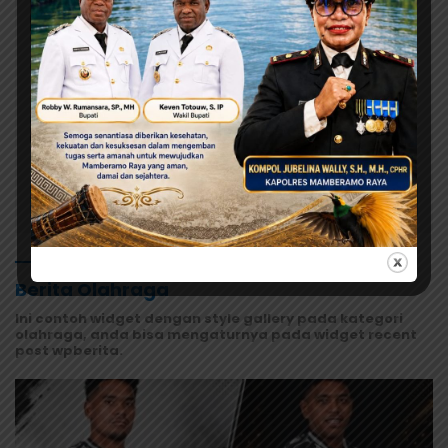
Agustus 6, 2026
Kasus Keracunan MBG di Depapre
Tembus 527 Korban, Dinkes Papua
Pastikan Tak Ada Pasien Kritis
Agustus 6, 2026
Terima Pokok Pikiran MRP, Tonny
Tesar Janji Kawal Kepastian
Anggaran Lembaga
Selengkapnya
Berita Olahraga
Ini contoh widget dengan style gallery pada kategori
olahraga, anda bisa mengaturnya pada widget recent
post wpberita.