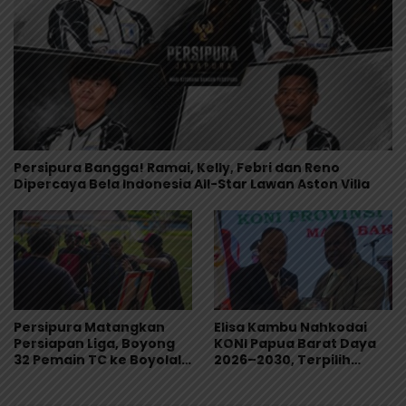
Persipura Bangga! Ramai, Kelly, Febri dan Reno
Dipercaya Bela Indonesia All-Star Lawan Aston Villa
Persipura Matangkan
Elisa Kambu Nahkodai
Persiapan Liga, Boyong
KONI Papua Barat Daya
32 Pemain TC ke Boyolali
2026–2030, Terpilih
Usai Bungkam Eks PON
Secara Aklamasi
Papua 4-1