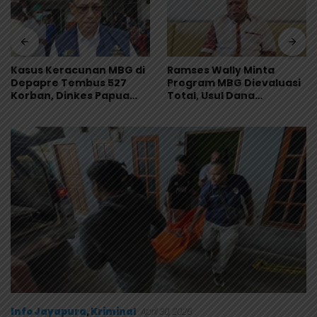
Kasus Keracunan MBG di
Ramses Wally Minta
Depapre Tembus 527
Program MBG Dievaluasi
Korban, Dinkes Papua
Total, Usul Dana
Pastikan Tak Ada Pasien
Langsung Dikelola
Kritis
Sekolah
Info Jayapura
,
Kriminal
April 30, 2026