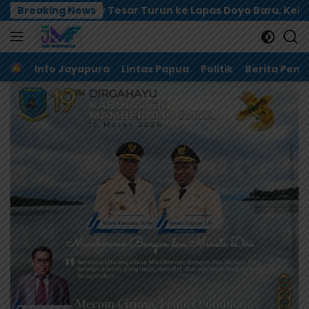
Langsung
onny Tesar Turun ke Lapas Doyo Baru, Kebutuhan Alkes d
Breaking News
ke
konten
Home
Info Jayapura
Lintas Papua
Politik
Berita Pem