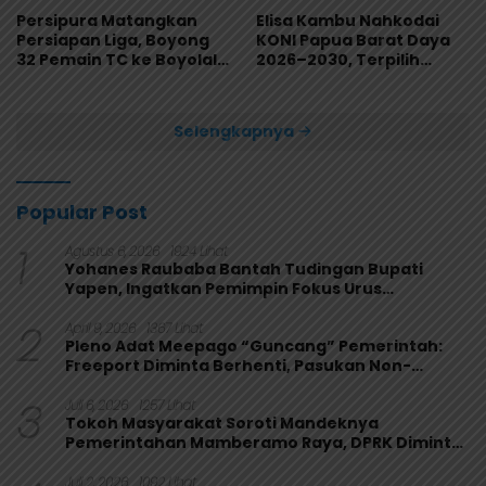
Persipura Matangkan
Elisa Kambu Nahkodai
Persiapan Liga, Boyong
KONI Papua Barat Daya
32 Pemain TC ke Boyolali
2026–2030, Terpilih
Usai Bungkam Eks PON
Secara Aklamasi
Papua 4-1
Selengkapnya
Popular Post
1
Agustus 6, 2026
1924 Lihat
Yohanes Raubaba Bantah Tudingan Bupati
Yapen, Ingatkan Pemimpin Fokus Urus
Kepentingan Rakyat
2
April 9, 2026
1367 Lihat
Pleno Adat Meepago “Guncang” Pemerintah:
Freeport Diminta Berhenti, Pasukan Non-
Organik Harus Ditarik
3
Juli 6, 2026
1257 Lihat
Tokoh Masyarakat Soroti Mandeknya
Pemerintahan Mamberamo Raya, DPRK Diminta
Perkuat Fungsi Pengawasan
Juli 2, 2026
1092 Lihat