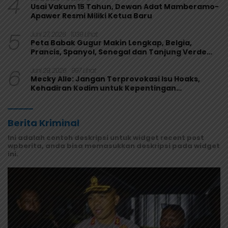
4
Usai Vakum 15 Tahun, Dewan Adat Mamberamo-
Apawer Resmi Miliki Ketua Baru
5
Juni 27, 2026
1039 Lihat
Peta Babak Gugur Makin Lengkap, Belgia,
Prancis, Spanyol, Senegal dan Tanjung Verde
Melaju
6
Juni 29, 2026
997 Lihat
Mecky Alle: Jangan Terprovokasi Isu Hoaks,
Kehadiran Kodim untuk Kepentingan
Masyarakat Mamberamo Raya
Berita Kriminal
Ini adalah contoh deskripsi untuk widget recent post
wpberita, anda bisa memasukkan deskripsi pada widget
ini.