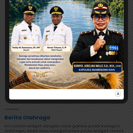
Agustus 8, 2026
Jangan Asal Simpulkan! Tunggu Hasil Lab Dugaan
Keracunan MBG
Agustus 8, 2026
Tonny Tesar Turun ke Lapas Doyo
Baru, Kebutuhan Alkes dan
Keamanan Jadi Sorotan
Agustus 7, 2026
Orang Tua Kecewa, Korban MBG
Depapre Dipulangkan Saat Masih
Muntah dan Diare
Selengkapnya
Berita Olahraga
Ini contoh widget dengan style gallery pada kategori
olahraga, anda bisa mengaturnya pada widget recent