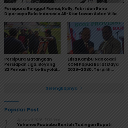
Persipura Bangga! Ramai, Kelly, Febri dan Reno
Dipercaya Bela Indonesia All-Star Lawan Aston Villa
Persipura Matangkan
Elisa Kambu Nahkodai
Persiapan Liga, Boyong
KONI Papua Barat Daya
32 Pemain TC ke Boyolali
2026–2030, Terpilih
Usai Bungkam Eks PON
Secara Aklamasi
Papua 4-1
Selengkapnya
Popular Post
1
Agustus 6, 2026
1992 Lihat
Yohanes Raubaba Bantah Tudingan Bupati