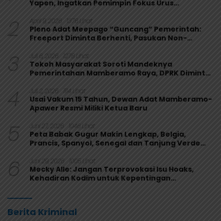
Yapen, Ingatkan Pemimpin Fokus Urus
Kepentingan Rakyat
2
April 9, 2026
1376 Lihat
Pleno Adat Meepago “Guncang” Pemerintah:
Freeport Diminta Berhenti, Pasukan Non-
Organik Harus Ditarik
3
Juli 6, 2026
1278 Lihat
Tokoh Masyarakat Soroti Mandeknya
Pemerintahan Mamberamo Raya, DPRK Diminta
Perkuat Fungsi Pengawasan
4
Juli 2, 2026
1114 Lihat
Usai Vakum 15 Tahun, Dewan Adat Mamberamo-
Apawer Resmi Miliki Ketua Baru
5
Juni 27, 2026
1046 Lihat
Peta Babak Gugur Makin Lengkap, Belgia,
Prancis, Spanyol, Senegal dan Tanjung Verde
Melaju
6
Juni 29, 2026
1005 Lihat
Mecky Alle: Jangan Terprovokasi Isu Hoaks,
Kehadiran Kodim untuk Kepentingan
Masyarakat Mamberamo Raya
Berita Kriminal