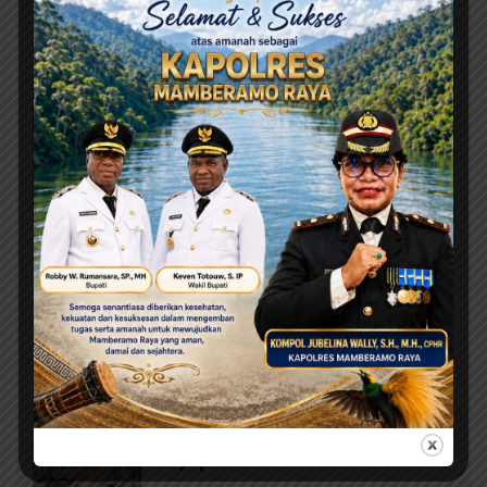
Agustus 10, 2026
Wagub Aryoko Perintahkan Optimalisasi Sumber
Pendapatan Daerah
Agustus 10, 2026
Akses Jalan Ravenirara Mulai
Dibuka, Pemuda Siap Kawal
Program Pemkab Jayapura
Agustus 10, 2026
Kenalkan OSS Sejak Dini, DPM-PTSP
Jayapura Gelar Lomba Mewarnai
untuk 200 Anak