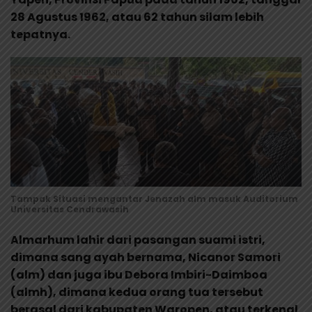
28 Agustus 1962, atau 62 tahun silam lebih
tepatnya.
Tampak Situasi mengantar Jenazah alm masuk Auditorium
Universitas Cendrawasih
Almarhum lahir dari pasangan suami istri,
dimana sang ayah bernama, Nicanor Samori
(alm) dan juga ibu Debora Imbiri-Daimboa
(almh), dimana kedua orang tua tersebut
berasal dari kabupaten Waropen, atau terkenal