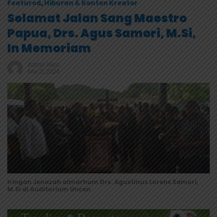
Featured
,
Hiburan & Konten Kreator
Selamat Jalan Sang Maestro
Papua, Drs. Agus Samori, M.Si,
In Memoriam
Admin Web
Mei 21, 2024
Iringan Jenazah almarhum Drs. Agustinus Lorens Samori,
M.Si di Auditorium Uncen