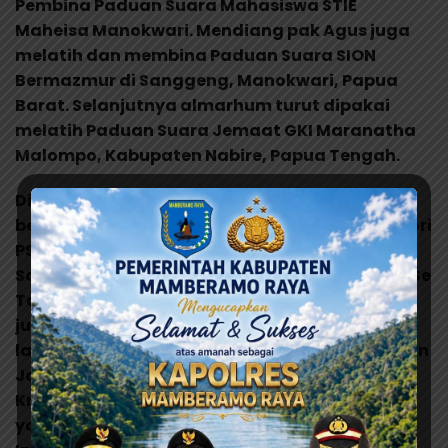
Pembina Paduan Suara Mahasiswa STIE
Maheisa Manokwari. Mendiang pak Agus juga
melatih dan membina Paduan Suara SION
Bermazmur di Sanggeng, Manokwari, Papua
Barat. Selanjutnya almarhum turut dipakai
melatih Paduan Suara Jemaat GKI Maranatha
Malompo, Kabupaten Nabire, Papua Tengah.
Disamping sebagai pelatih paduan suara,
beliau juga terlibat sebagai Dewan Juri Kategori
PSDC, PSRP, PSW, PSP, PSA, VG, Solo Anak, dan
Solo Remaja di berbagai Kabupaten dan Kota Se
Tanah Papua. Kemudian almarhum terlibat
juga sebagai Arranger pada beberapa lagu-
lagu daerah Papua, musik pop Indonesia di Irian
Jaya/Papua. Lagu-lagu Nasional, puji-pujian
Kristen di Gereja, lagu POP berbahasa Inggris
yang di paduan suarakan, lagu-lagu pop