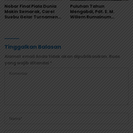
Nobar Final Piala Dunia
Puluhan Tahun
Makin Semarak, Carel
Mengabdi, Pdt. E. M.
Suebu Gelar Turnamen
Willem Rumainum
Domino Gratis di Pantai
Tinggalkan Warisan Iman
Howe
dan Keteladanan
Tinggalkan Balasan
Alamat email Anda tidak akan dipublikasikan.
Ruas
yang wajib ditandai
*