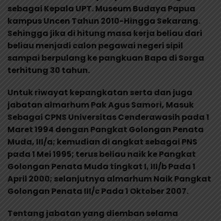
sebagai Kepala UPT. Museum Budaya Papua
kampus Uncen Tahun 2010-Hingga Sekarang.
Sehingga jika di hitung masa kerja beliau dari
beliau menjadi calon pegawai negeri sipil
sampai berpulang ke pangkuan Bapa di Sorga
terhitung 30 tahun.
Untuk riwayat kepangkatan serta dan juga
jabatan almarhum Pak Agus Samori, Masuk
Sebagai CPNS Universitas Cenderawasih pada 1
Maret 1994 dengan Pangkat Golongan Penata
Muda, III/a; kemudian di angkat sebagai PNS
pada 1 Mei 1995; terus beliau naik ke Pangkat
Golongan Penata Muda tingkat I, III/b Pada 1
April 2000; selanjutnya almarhum Naik Pangkat
Golongan Penata III/c Pada 1 Oktober 2007.
Tentang jabatan yang diemban selama