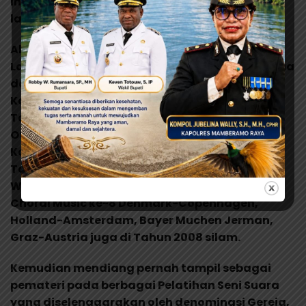
Indonesia yang di paduan suarakan, dan lain-
lain.
Almarhum Pak Samori juga ikut menciptakan
Lagu Mars dan Himne Kabupaten/Kota di Papua
dan Papua Barat, dan berbagai SKPD, Kantor,
Kampus, Ormas atau Paguyuban yang ada di
Tanah Papua. Pernah juga sebagai Pelatih dan
Official Paduan Suara Wakhu Bhim pada
Kompetisi World Choir Games di Graz Austria
Tahun 2008 dan memimpin Paduan Suara
Wakhu Bhim Tuor the europea Symposium
Choral Music ke-8 Denmark-Copenhagen,
Holland-Amsterdam, Bayer Muchen Jerman,
Graz-Austria juga di Tahun 2008 silam.
Kemudian mendiang pernah tampil sebagai
pemateri pada berbagai Pelatihan Seni Suara
yang diselenggarakan oleh denominasi Gereja,