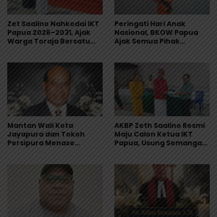
Zet Saalino Nahkodai IKT
Peringati Hari Anak
Papua 2026–2031, Ajak
Nasional, BKOW Papua
Warga Toraja Bersatu
Ajak Semua Pihak
dan Siapkan LBH IKT
Lindungi dan Wujudkan
Masa Depan Anak Papua
Mantan Wali Kota
AKBP Zeth Saalino Resmi
Jayapura dan Tokoh
Maju Calon Ketua IKT
Persipura Menase
Papua, Usung Semangat
Roberth Kambu
Kebersamaan
Meninggal Dunia