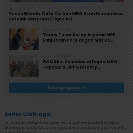
Agustus 7, 2026
Yunus Wonda: Data Korban MBG Akan Diumumkan
Setelah Observasi Tiga Hari
Agustus 7, 2026
Tonny Tesar Serap Aspirasi MRP,
Lanjutkan Perjuangan Matius
Awaitouw, Kawal Perlindungan RUU
Masyarakat Adat
Agustus 6, 2026
BGN Akui Kelalaian di Dapur MBG
Jayapura, SPPG Disetop
Sementara dan Dievaluasi Total
Selengkapnya
Berita Olahraga
Ini contoh widget dengan style gallery pada kategori
olahraga, anda bisa mengaturnya pada widget recent
post wpberita.