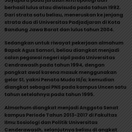
Jayapura pada jurusan Antropologi dan
berhasil lulus atau diwisuda pada tahun 1992.
Dari strata satu beliau, meneruskan ke jenjang
strata dua di Universitas Padjadjaran di Kota
Bandung Jawa Barat dan lulus tahun 2004.
Sedangkan untuk riwayat pekerjaan almahum
Bapak Agus Samori, beliau diangkat menjadi
calon pegawai negeri sipil pada Universitas
Cendrawasih pada tahun 1994, dengan
pangkat awal karena masuk menggunakan
gelar S1, yakni Penata Muda III/a; kemudian
diangkat sebagai PNS pada kampus Uncen satu
tahun setelahnya pada tahun 1995.
Almarhum diangkat menjadi Anggota Senat
kampus Periode Tahun 2013-2017 di Fakultas
Ilmu Sosiologi dan Politik Universitas
Cenderawasih, selanjutnya beliau di angkat