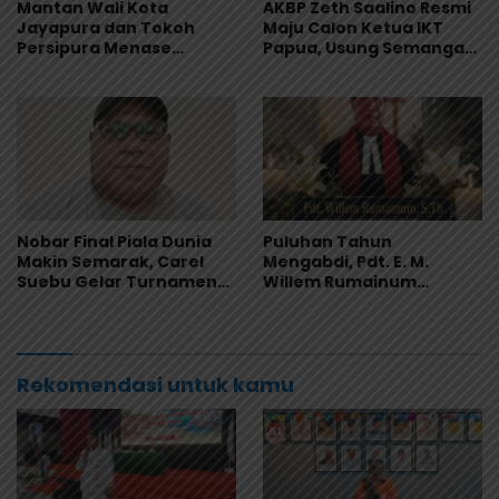
Mantan Wali Kota
AKBP Zeth Saalino Resmi
Jayapura dan Tokoh
Maju Calon Ketua IKT
Persipura Menase
Papua, Usung Semangat
Roberth Kambu
Kebersamaan
Meninggal Dunia
Nobar Final Piala Dunia
Puluhan Tahun
Makin Semarak, Carel
Mengabdi, Pdt. E. M.
Suebu Gelar Turnamen
Willem Rumainum
Domino Gratis di Pantai
Tinggalkan Warisan Iman
Howe
dan Keteladanan
Rekomendasi untuk kamu