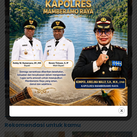
Evaluasi Total MBG di
Tonny Tesar Serap
Jayapura, Pemerintah
Aspirasi MRP, Lanjutkan
Pastikan Keamanan dan
Perjuangan Matius
Kualitas Makanan
Awaitouw, Kawal
Perlindungan RUU
Masyarakat Adat
BGN Akui Kelalaian di
Kasus Keracunan MBG di
Dapur MBG Jayapura,
Depapre Tembus 527
SPPG Disetop Sementara
Korban, Dinkes Papua
dan Dievaluasi Total
Pastikan Tak Ada Pasien
Kritis
Rekomendasi untuk kamu