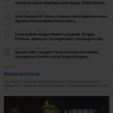
Pemerintahan Mamberamo Raya, DPRK Diminta
Perkuat Fungsi Pengawasan
4
Juli 2, 2026
1077 Lihat
Usai Vakum 15 Tahun, Dewan Adat Mamberamo-
Apawer Resmi Miliki Ketua Baru
5
Juni 27, 2026
1034 Lihat
Peta Babak Gugur Makin Lengkap, Belgia,
Prancis, Spanyol, Senegal dan Tanjung Verde
Melaju
6
Juni 29, 2026
991 Lihat
Mecky Alle: Jangan Terprovokasi Isu Hoaks,
Kehadiran Kodim untuk Kepentingan
Masyarakat Mamberamo Raya
Berita Kriminal
Ini adalah contoh deskripsi untuk widget recent post
wpberita, anda bisa memasukkan deskripsi pada widget
ini.