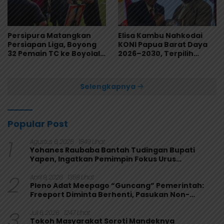
Persipura Matangkan
Elisa Kambu Nahkodai
Persiapan Liga, Boyong
KONI Papua Barat Daya
32 Pemain TC ke Boyolali
2026–2030, Terpilih
Usai Bungkam Eks PON
Secara Aklamasi
Papua 4-1
Selengkapnya
Popular Post
1
Agustus 6, 2026
1849 Lihat
Yohanes Raubaba Bantah Tudingan Bupati
Yapen, Ingatkan Pemimpin Fokus Urus
Kepentingan Rakyat
2
April 9, 2026
1358 Lihat
Pleno Adat Meepago “Guncang” Pemerintah:
Freeport Diminta Berhenti, Pasukan Non-
Organik Harus Ditarik
3
Juli 6, 2026
1247 Lihat
Tokoh Masyarakat Soroti Mandeknya