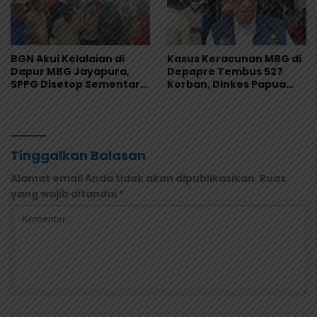
BGN Akui Kelalaian di
Kasus Keracunan MBG di
Dapur MBG Jayapura,
Depapre Tembus 527
SPPG Disetop Sementara
Korban, Dinkes Papua
dan Dievaluasi Total
Pastikan Tak Ada Pasien
Kritis
Tinggalkan Balasan
Alamat email Anda tidak akan dipublikasikan.
Ruas
yang wajib ditandai
*