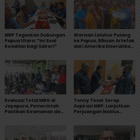
MRP Tegaskan Dukungan
Warisan Leluhur Pulang
Papua Utara: “Ini Soal
ke Papua, Ribuan Artefak
Keadilan bagi Saireri”
dari Amerika Diserahkan
ke Museum Uncen
Evaluasi Total MBG di
Tonny Tesar Serap
Jayapura, Pemerintah
Aspirasi MRP, Lanjutkan
Pastikan Keamanan dan
Perjuangan Matius
Kualitas Makanan
Awaitouw, Kawal
Perlindungan RUU
Masyarakat Adat