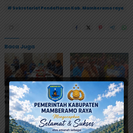
# Sekretariat Pendaftaran Kab. Mamberamo raya
Baca Juga
MRP Tegaskan Dukungan
Warisan Leluhur Pulang
Papua Utara: “Ini Soal
ke Papua, Ribuan Artefak
Keadilan bagi Saireri”
dari Amerika Diserahkan
ke Museum Uncen