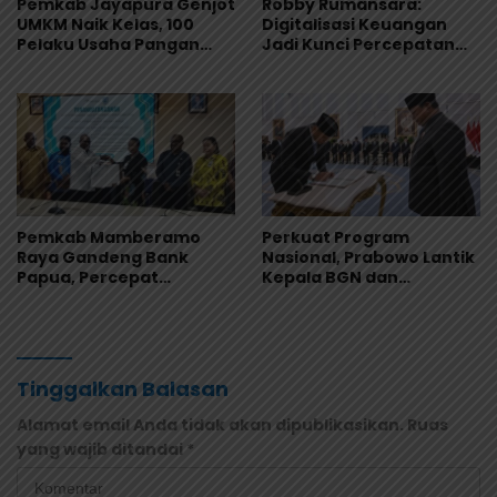
Pemkab Jayapura Genjot
Robby Rumansara:
UMKM Naik Kelas, 100
Digitalisasi Keuangan
Pelaku Usaha Pangan
Jadi Kunci Percepatan
Dibekali Standar
Pembangunan
Keamanan Produk
Mamberamo Raya
Pemkab Mamberamo
Perkuat Program
Raya Gandeng Bank
Nasional, Prabowo Lantik
Papua, Percepat
Kepala BGN dan
Digitalisasi Pengelolaan
Pimpinan Universitas
Keuangan Daerah
Republik Indonesia
Tinggalkan Balasan
Alamat email Anda tidak akan dipublikasikan.
Ruas
yang wajib ditandai
*