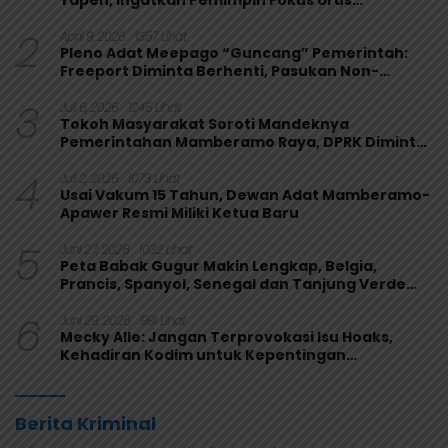
Yapen, Ingatkan Pemimpin Fokus Urus
Kepentingan Rakyat
2
April 9, 2026
1357 Lihat
Pleno Adat Meepago “Guncang” Pemerintah:
Freeport Diminta Berhenti, Pasukan Non-
Organik Harus Ditarik
3
Juli 6, 2026
1245 Lihat
Tokoh Masyarakat Soroti Mandeknya
Pemerintahan Mamberamo Raya, DPRK Diminta
Perkuat Fungsi Pengawasan
4
Juli 2, 2026
1073 Lihat
Usai Vakum 15 Tahun, Dewan Adat Mamberamo-
Apawer Resmi Miliki Ketua Baru
5
Juni 27, 2026
1032 Lihat
Peta Babak Gugur Makin Lengkap, Belgia,
Prancis, Spanyol, Senegal dan Tanjung Verde
Melaju
6
Juni 29, 2026
991 Lihat
Mecky Alle: Jangan Terprovokasi Isu Hoaks,
Kehadiran Kodim untuk Kepentingan
Masyarakat Mamberamo Raya
Berita Kriminal