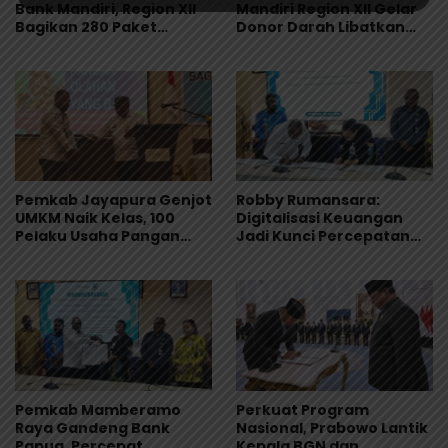
Bank Mandiri, Region XII
Mandiri Region XII Gelar
Bagikan 280 Paket
Donor Darah Libatkan
Makanan Lewat Program
280 Pendonor di
Livin’ Berbagi Rp1
Jayapura
Pemkab Jayapura Genjot
Robby Rumansara:
UMKM Naik Kelas, 100
Digitalisasi Keuangan
Pelaku Usaha Pangan
Jadi Kunci Percepatan
Dibekali Standar
Pembangunan
Keamanan Produk
Mamberamo Raya
Pemkab Mamberamo
Perkuat Program
Raya Gandeng Bank
Nasional, Prabowo Lantik
Papua, Percepat
Kepala BGN dan