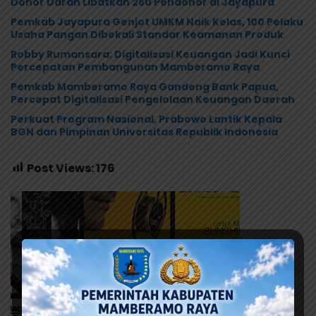
Donor Darah Libatkan 280 Pendonor di Jayapura
Pemkab Jayapura Genjot UMKM Naik Kelas, 100 Pelaku
Usaha Pangan Dibekali Standar Keamanan Produk
Robby Rumansara: Digitalisasi Keuangan Jadi Kunci
Percepatan Pembangunan Mamberamo Raya
Pemkab Mamberamo Raya Gandeng Bank Papua,
Percepat Digitalisasi Pengelolaan Keuangan Daerah
Perkuat Program Nasional, Prabowo Lantik Kepala
BGN dan Pimpinan Universitas Republik Indonesia
Post Views:
176