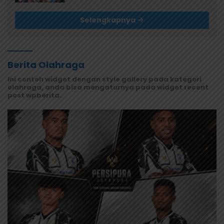
Selengkapnya
Berita Olahraga
Ini contoh widget dengan style gallery pada kategori
olahraga, anda bisa mengaturnya pada widget recent
post wpberita.