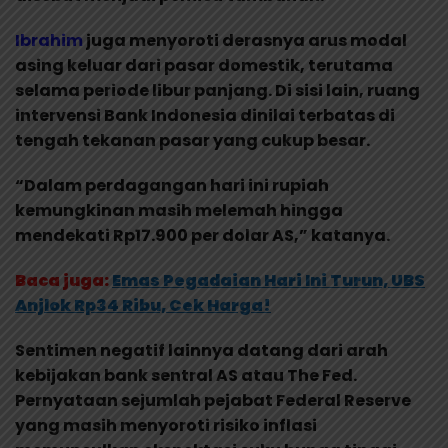
Ibrahim
juga menyoroti derasnya arus modal
asing keluar dari pasar domestik, terutama
selama periode libur panjang. Di sisi lain, ruang
intervensi Bank Indonesia dinilai terbatas di
tengah tekanan pasar yang cukup besar.
“Dalam perdagangan hari ini rupiah
kemungkinan masih melemah hingga
mendekati Rp17.900 per dolar AS,” katanya.
Baca juga:
Emas Pegadaian Hari Ini Turun, UBS
Anjlok Rp34 Ribu, Cek Harga!
Sentimen negatif lainnya datang dari arah
kebijakan bank sentral AS atau The Fed.
Pernyataan sejumlah pejabat Federal Reserve
yang masih menyoroti risiko inflasi