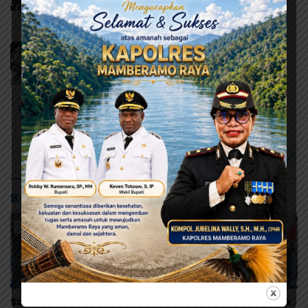
# AS
# Dollar
# Nilai Tukar
# Rupiah
Baca Juga
Sambut HUT RI dan HUT
Sambut HUT ke-28, Bank