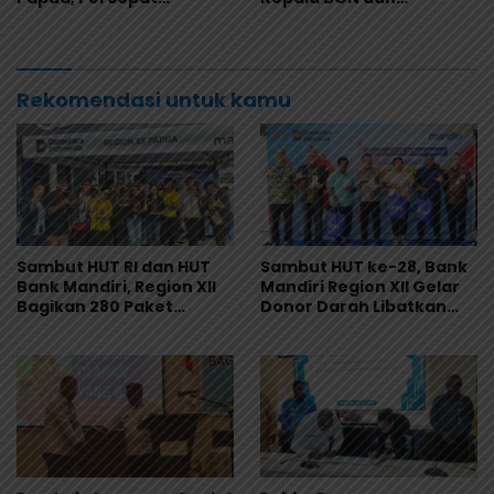
Digitalisasi Pengelolaan
Pimpinan Universitas
Keuangan Daerah
Republik Indonesia
Rekomendasi untuk kamu
Sambut HUT RI dan HUT
Sambut HUT ke-28, Bank
Bank Mandiri, Region XII
Mandiri Region XII Gelar
Bagikan 280 Paket
Donor Darah Libatkan
Makanan Lewat Program
280 Pendonor di
Livin’ Berbagi Rp1
Jayapura