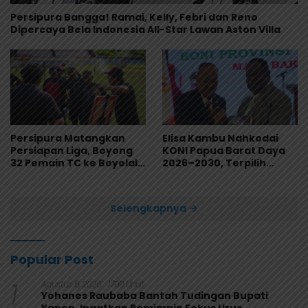
Persipura Bangga! Ramai, Kelly, Febri dan Reno
Dipercaya Bela Indonesia All-Star Lawan Aston Villa
Persipura Matangkan
Elisa Kambu Nahkodai
Persiapan Liga, Boyong
KONI Papua Barat Daya
32 Pemain TC ke Boyolali
2026–2030, Terpilih
Usai Bungkam Eks PON
Secara Aklamasi
Papua 4-1
Selengkapnya
Popular Post
1
Agustus 6, 2026
1799 Lihat
Yohanes Raubaba Bantah Tudingan Bupati