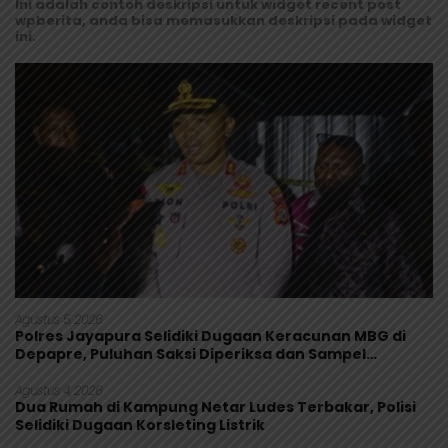
Ini adalah contoh deskripsi untuk widget recent post
wpberita, anda bisa memasukkan deskripsi pada widget
ini.
Agustus 5, 2026
Polres Jayapura Selidiki Dugaan Keracunan MBG di
Depapre, Puluhan Saksi Diperiksa dan Sampel
Makanan Diuji
Agustus 4, 2026
Dua Rumah di Kampung Netar Ludes Terbakar, Polisi
Selidiki Dugaan Korsleting Listrik