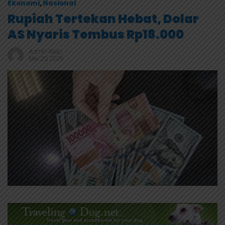
Ekonomi
,
Nasional
Rupiah Tertekan Hebat, Dolar
AS Nyaris Tembus Rp18.000
Admin Web
Mei 29, 2026