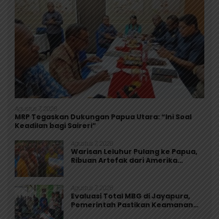
Agustus 7, 2026
MRP Tegaskan Dukungan Papua Utara: “Ini Soal
Keadilan bagi Saireri”
Agustus 7, 2026
Warisan Leluhur Pulang ke Papua,
Ribuan Artefak dari Amerika
Diserahkan ke Museum Uncen
Agustus 7, 2026
Evaluasi Total MBG di Jayapura,
Pemerintah Pastikan Keamanan
dan Kualitas Makanan