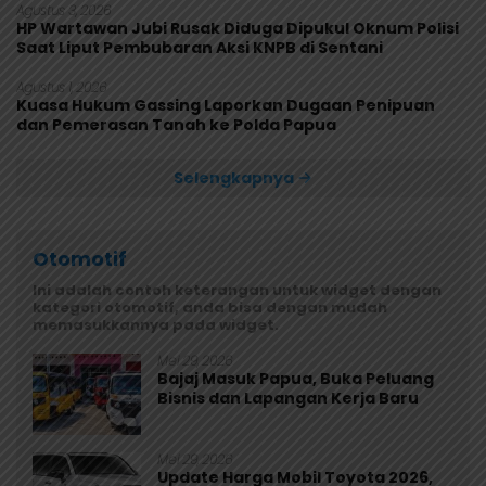
Agustus 3, 2026
HP Wartawan Jubi Rusak Diduga Dipukul Oknum Polisi
Saat Liput Pembubaran Aksi KNPB di Sentani
Agustus 1, 2026
Kuasa Hukum Gassing Laporkan Dugaan Penipuan
dan Pemerasan Tanah ke Polda Papua
Selengkapnya
Otomotif
Ini adalah contoh keterangan untuk widget dengan
kategori otomotif, anda bisa dengan mudah
memasukkannya pada widget.
Mei 29, 2026
Bajaj Masuk Papua, Buka Peluang
Bisnis dan Lapangan Kerja Baru
Mei 29, 2026
Update Harga Mobil Toyota 2026,