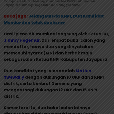
Tampak Ketua Steering Committee KNPI Kabupaten
Jayapura
Jimmy Hegemur
dan anggotanya
Baca juga:
Jelang Musda KNPI, Dua Kandidat
Mundur dan tolak dualisme
Hasil pleno diumumkan langsung oleh Ketua SC,
Jimmy Hegemur
. Dari empat bakal calon yang
mendaftar, hanya dua yang dinyatakan
memenuhi syarat (
MS
) dan berhak maju
sebagai calon Ketua KNPI Kabupaten Jayapura.
Dua kandidat yang lolos adalah
Matius
Swewally
dengan dukungan 10 OKP dan 2 KNPI
distrik, serta Nimbrot Demena yang
mengantongi dukungan 12 OKP dan 15 KNPI
distrik.
Sementara itu, dua bakal calon lainnya