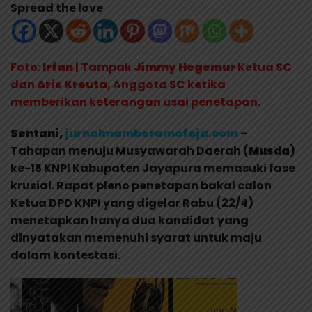
Spread the love
Foto:
Irfan
| Tampak
Jimmy Hegemur
Ketua SC
dan
Aris Kreuta
, Anggota SC ketika
memberikan keterangan usai penetapan.
Sentani,
jurnalmamberamofoja.com
–
Tahapan menuju Musyawarah Daerah (
Musda
)
ke-15 KNPI Kabupaten Jayapura memasuki fase
krusial. Rapat pleno penetapan bakal calon
Ketua DPD KNPI yang digelar Rabu (22/4)
menetapkan hanya dua kandidat yang
dinyatakan memenuhi syarat untuk maju
dalam kontestasi.