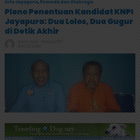
Info Jayapura
,
Pemuda dan Olahraga
Pleno Penentuan Kandidat KNPI
Jayapura: Dua Lolos, Dua Gugur
di Detik Akhir
Admin Web
-
Musda KNPI
April 23, 2026