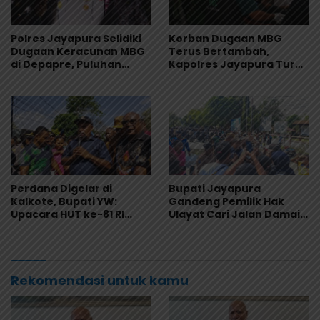
Polres Jayapura Selidiki
Korban Dugaan MBG
Dugaan Keracunan MBG
Terus Bertambah,
di Depapre, Puluhan
Kapolres Jayapura Turun
Saksi Diperiksa dan
Langsung ke Puskesmas
Sampel Makanan Diuji
dan RS
Perdana Digelar di
Bupati Jayapura
Kalkote, Bupati YW:
Gandeng Pemilik Hak
Upacara HUT ke-81 RI
Ulayat Cari Jalan Damai,
Kabupaten Jayapura
Godlief Ohee: Demi
Libatkan Seluruh Distrik
Anak-Anak, Kami Siap
Rekomendasi untuk kamu