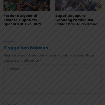
Perdana Digelar di
Bupati Jayapura
Kalkote, Bupati YW:
Gandeng Pemilik Hak
Upacara HUT ke-81 RI
Ulayat Cari Jalan Damai,
Kabupaten Jayapura
Godlief Ohee: Demi
Libatkan Seluruh Distrik
Anak-Anak, Kami Siap
Tinggalkan Balasan
Alamat email Anda tidak akan dipublikasikan.
Ruas
yang wajib ditandai
*