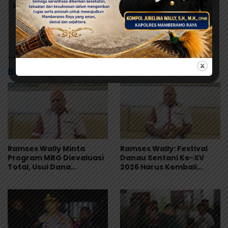
Kabupaten Jayapura
Musda KNPI
Baca Juga
Ramses Wally Minta
Ramses Wally: Festival
Program MBG Dievaluasi
Danau Sentani Ke-XV
Total, Usul Dana
2026 Harus Kembali
Langsung Dikelola
Masuk Kalender Event
Sekolah
Nasional