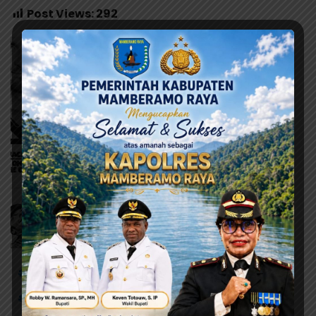
Post Views:
292
# Calon ketua
# Dua Calon
# KNPI
# Penetapan
# Steering committee