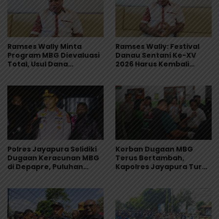
Ramses Wally Minta
Ramses Wally: Festival
Program MBG Dievaluasi
Danau Sentani Ke-XV
Total, Usul Dana
2026 Harus Kembali
Langsung Dikelola
Masuk Kalender Event
Sekolah
Nasional
Polres Jayapura Selidiki
Korban Dugaan MBG
Dugaan Keracunan MBG
Terus Bertambah,
di Depapre, Puluhan
Kapolres Jayapura Turun
Saksi Diperiksa dan
Langsung ke Puskesmas
Sampel Makanan Diuji
dan RS