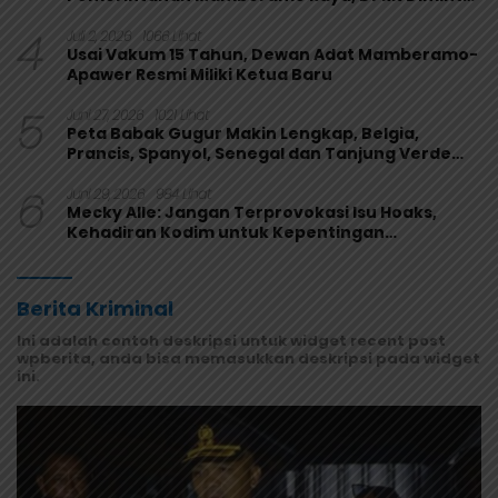
Perkuat Fungsi Pengawasan
4
Juli 2, 2026
1066 Lihat
Usai Vakum 15 Tahun, Dewan Adat Mamberamo-
Apawer Resmi Miliki Ketua Baru
5
Juni 27, 2026
1021 Lihat
Peta Babak Gugur Makin Lengkap, Belgia,
Prancis, Spanyol, Senegal dan Tanjung Verde
Melaju
6
Juni 29, 2026
984 Lihat
Mecky Alle: Jangan Terprovokasi Isu Hoaks,
Kehadiran Kodim untuk Kepentingan
Masyarakat Mamberamo Raya
Berita Kriminal
Ini adalah contoh deskripsi untuk widget recent post
wpberita, anda bisa memasukkan deskripsi pada widget
ini.