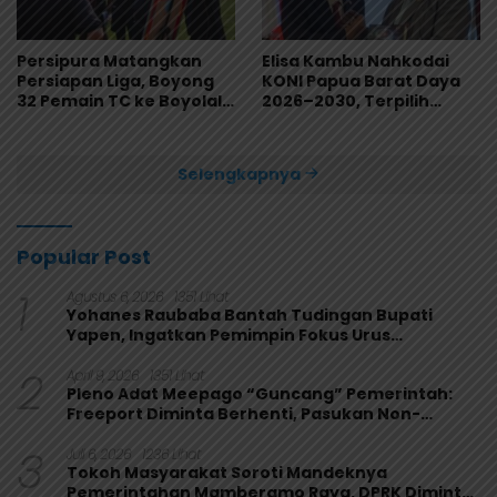
Persipura Matangkan
Elisa Kambu Nahkodai
Persiapan Liga, Boyong
KONI Papua Barat Daya
32 Pemain TC ke Boyolali
2026–2030, Terpilih
Usai Bungkam Eks PON
Secara Aklamasi
Papua 4-1
Selengkapnya
Popular Post
1
Agustus 6, 2026
1351 Lihat
Yohanes Raubaba Bantah Tudingan Bupati
Yapen, Ingatkan Pemimpin Fokus Urus
Kepentingan Rakyat
2
April 9, 2026
1351 Lihat
Pleno Adat Meepago “Guncang” Pemerintah:
Freeport Diminta Berhenti, Pasukan Non-
Organik Harus Ditarik
3
Juli 6, 2026
1236 Lihat
Tokoh Masyarakat Soroti Mandeknya
Pemerintahan Mamberamo Raya, DPRK Diminta