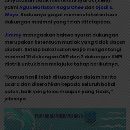
dinyatakan tidak memenuhi syarat (
TMS
),
yakni
Agus Mariston
Raga Ohee
dan
Djodi E.
Weya
. Keduanya gagal memenuhi ketentuan
dukungan minimal yang telah ditetapkan.
Jimmy
menegaskan bahwa syarat dukungan
merupakan ketentuan mutlak yang tidak dapat
diubah. Setiap bakal calon wajib mengantongi
minimal 10 dukungan OKP dan 2 dukungan KNPI
distrik untuk bisa melaju ke tahap berikutnya.
“Semua hasil telah dituangkan dalam berita
acara dan diserahkan kepada seluruh bakal
calon, baik yang lolos maupun yang tidak,”
jelasnya.