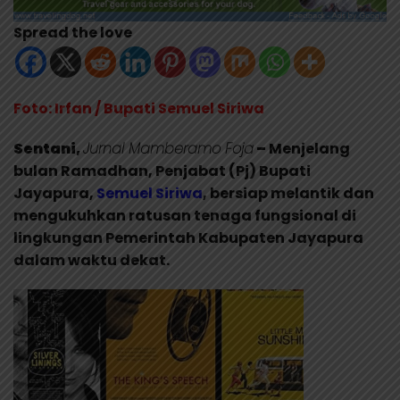
Spread the love
Foto: Irfan / Bupati Semuel Siriwa
Sentani,
Jurnal Mamberamo Foja
–
Menjelang
bulan Ramadhan, Penjabat (Pj) Bupati
Jayapura,
Semuel Siriwa
, bersiap melantik dan
mengukuhkan ratusan tenaga fungsional di
lingkungan Pemerintah Kabupaten Jayapura
dalam waktu dekat.