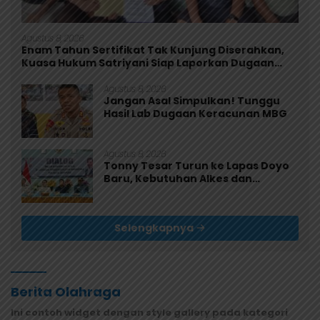
Agustus 8, 2026
Enam Tahun Sertifikat Tak Kunjung Diserahkan,
Kuasa Hukum Satriyani Siap Laporkan Dugaan
Mafia Tanah ke Polda Papua
Agustus 8, 2026
Jangan Asal Simpulkan! Tunggu
Hasil Lab Dugaan Keracunan MBG
Agustus 8, 2026
Tonny Tesar Turun ke Lapas Doyo
Baru, Kebutuhan Alkes dan
Keamanan Jadi Sorotan
Selengkapnya
Berita Olahraga
Ini contoh widget dengan style gallery pada kategori