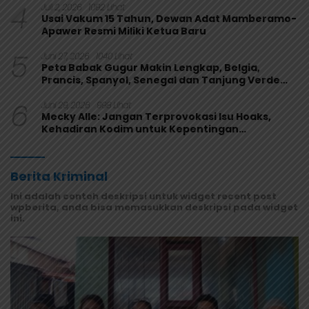
4
Juli 2, 2026
1092 Lihat
Usai Vakum 15 Tahun, Dewan Adat Mamberamo-
Apawer Resmi Miliki Ketua Baru
5
Juni 27, 2026
1040 Lihat
Peta Babak Gugur Makin Lengkap, Belgia,
Prancis, Spanyol, Senegal dan Tanjung Verde
Melaju
6
Juni 29, 2026
998 Lihat
Mecky Alle: Jangan Terprovokasi Isu Hoaks,
Kehadiran Kodim untuk Kepentingan
Masyarakat Mamberamo Raya
Berita Kriminal
Ini adalah contoh deskripsi untuk widget recent post
wpberita, anda bisa memasukkan deskripsi pada widget
ini.