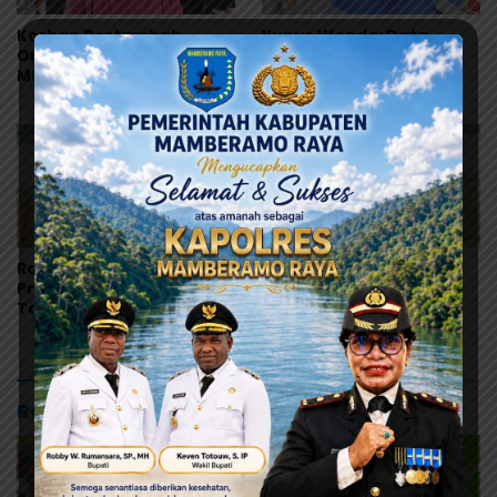
Korban Bertambah,
Yunus Wonda: Data
Orang Tua Murid Desak
Korban MBG Akan
MBG di Pesisir Tanah
Diumumkan Setelah
Merah Dihentikan
Observasi Tiga Hari
Ramses Wally Minta
Ramses Wally: Festival
Program MBG Dievaluasi
Danau Sentani Ke-XV
Total, Usul Dana
2026 Harus Kembali
Langsung Dikelola
Masuk Kalender Event
Sekolah
Nasional
Rekomendasi untuk kamu