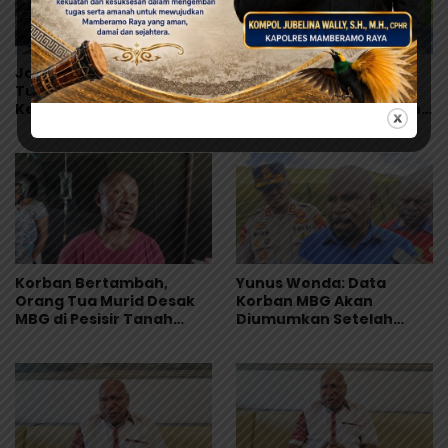
Jangan Asal Simpulkan!
Orang Tua Kecewa,
Tunggu Hasil Lab Dugaan
Korban MBG Depapre
Keracunan MBG
Dipulangkan Saat Masih
Muntah dan Diare
Korban Bertambah,
Yunus Wonda: Data
Orang Tua Murid Desak
Korban MBG Akan
MBG di Pesisir Tanah
Diumumkan Setelah
Merah Dihentikan
Observasi Tiga Hari