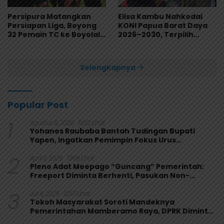
Persipura Matangkan
Elisa Kambu Nahkodai
Persiapan Liga, Boyong
KONI Papua Barat Daya
32 Pemain TC ke Boyolali
2026–2030, Terpilih
Usai Bungkam Eks PON
Secara Aklamasi
Papua 4-1
Selengkapnya
Popular Post
1
Agustus 6, 2026
1932 Lihat
Yohanes Raubaba Bantah Tudingan Bupati
Yapen, Ingatkan Pemimpin Fokus Urus
Kepentingan Rakyat
2
April 9, 2026
1368 Lihat
Pleno Adat Meepago “Guncang” Pemerintah:
Freeport Diminta Berhenti, Pasukan Non-
Organik Harus Ditarik
3
Juli 6, 2026
1257 Lihat
Tokoh Masyarakat Soroti Mandeknya
Pemerintahan Mamberamo Raya, DPRK Diminta
Perkuat Fungsi Pengawasan