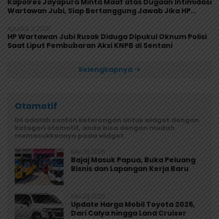
Kapolres Jayapura Minta Maaf atas Dugaan Intimidasi
Wartawan Jubi, Siap Bertanggung Jawab Jika HP
Rusak
Agustus 3, 2026
HP Wartawan Jubi Rusak Diduga Dipukul Oknum Polisi
Saat Liput Pembubaran Aksi KNPB di Sentani
Selengkapnya
Otomotif
Ini adalah contoh keterangan untuk widget dengan
kategori otomotif, anda bisa dengan mudah
memasukkannya pada widget.
Mei 29, 2026
Bajaj Masuk Papua, Buka Peluang
Bisnis dan Lapangan Kerja Baru
Mei 29, 2026
Update Harga Mobil Toyota 2026,
Dari Calya hingga Land Cruiser