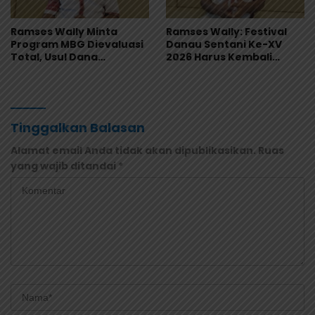
Ramses Wally Minta
Ramses Wally: Festival
Program MBG Dievaluasi
Danau Sentani Ke-XV
Total, Usul Dana
2026 Harus Kembali
Langsung Dikelola
Masuk Kalender Event
Sekolah
Nasional
Tinggalkan Balasan
Alamat email Anda tidak akan dipublikasikan.
Ruas
yang wajib ditandai
*