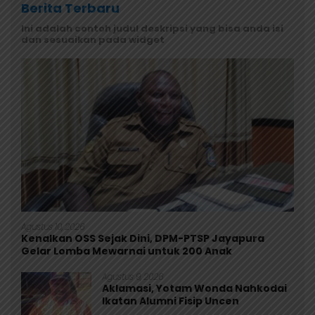
Berita Terbaru
Ini adalah contoh judul deskripsi yang bisa anda isi
dan sesuaikan pada widget
Agustus 10, 2026
Kenalkan OSS Sejak Dini, DPM-PTSP Jayapura
Gelar Lomba Mewarnai untuk 200 Anak
Agustus 9, 2026
Aklamasi, Yotam Wonda Nahkodai
Ikatan Alumni Fisip Uncen