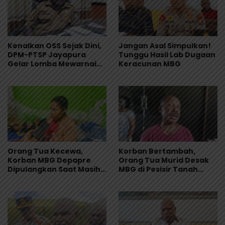
Kenalkan OSS Sejak Dini,
Jangan Asal Simpulkan!
DPM-PTSP Jayapura
Tunggu Hasil Lab Dugaan
Gelar Lomba Mewarnai
Keracunan MBG
untuk 200 Anak
Orang Tua Kecewa,
Korban Bertambah,
Korban MBG Depapre
Orang Tua Murid Desak
Dipulangkan Saat Masih
MBG di Pesisir Tanah
Muntah dan Diare
Merah Dihentikan