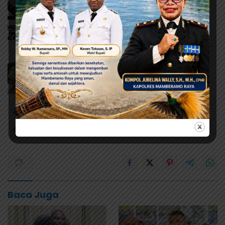
#AlatMesinPertanian
#KemandirianPangan
#KomisiIVDPRRI
#PemkabJayapura
Baca Juga