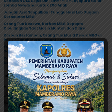
Kenalkan OSS Sejak Dini, DPM-PTSP Jayapura Gelar
Lomba Mewarnai untuk 200 Anak
Jangan Asal Simpulkan! Tunggu Hasil Lab Dugaan
Keracunan MBG
Orang Tua Kecewa, Korban MBG Depapre
Dipulangkan Saat Masih Muntah dan Diare
Korban Bertambah, Orang Tua Murid Desak MBG di
Pesisir Tanah Merah Dihentikan
Yunus Wonda: Data Korban MBG Akan Diumumkan
Setelah Observasi Tiga Hari
Ramses Wally Minta Program MBG Dievaluasi Total,
Usul Dana Langsung Dikelola Sekolah
Post Views:
102