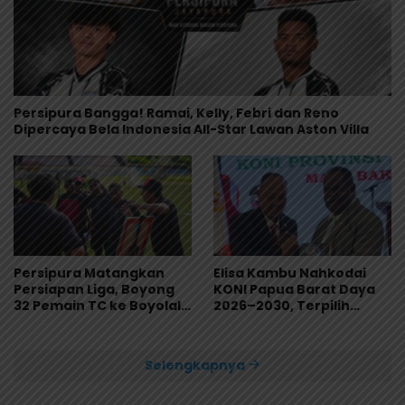
Persipura Bangga! Ramai, Kelly, Febri dan Reno
Dipercaya Bela Indonesia All-Star Lawan Aston Villa
Persipura Matangkan
Elisa Kambu Nahkodai
Persiapan Liga, Boyong
KONI Papua Barat Daya
32 Pemain TC ke Boyolali
2026–2030, Terpilih
Usai Bungkam Eks PON
Secara Aklamasi
Papua 4-1
Selengkapnya