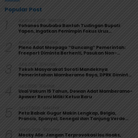
Popular Post
1
Agustus 6, 2026
1984 Lihat
Yohanes Raubaba Bantah Tudingan Bupati
Yapen, Ingatkan Pemimpin Fokus Urus
Kepentingan Rakyat
2
April 9, 2026
1374 Lihat
Pleno Adat Meepago “Guncang” Pemerintah:
Freeport Diminta Berhenti, Pasukan Non-
Organik Harus Ditarik
3
Juli 6, 2026
1274 Lihat
Tokoh Masyarakat Soroti Mandeknya
Pemerintahan Mamberamo Raya, DPRK Diminta
Perkuat Fungsi Pengawasan
4
Juli 2, 2026
1108 Lihat
Usai Vakum 15 Tahun, Dewan Adat Mamberamo-
Apawer Resmi Miliki Ketua Baru
5
Juni 27, 2026
1044 Lihat
Peta Babak Gugur Makin Lengkap, Belgia,
Prancis, Spanyol, Senegal dan Tanjung Verde
Melaju
6
Juni 29, 2026
1002 Lihat
Mecky Alle: Jangan Terprovokasi Isu Hoaks,