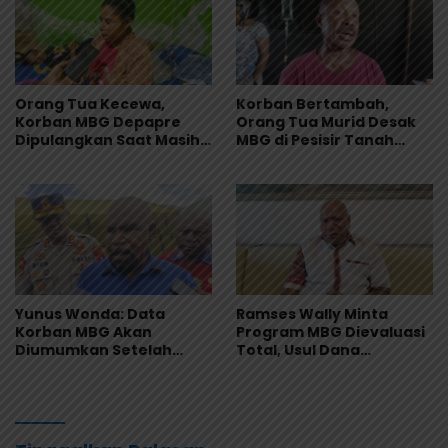
Orang Tua Kecewa,
Korban Bertambah,
Korban MBG Depapre
Orang Tua Murid Desak
Dipulangkan Saat Masih
MBG di Pesisir Tanah
Muntah dan Diare
Merah Dihentikan
Yunus Wonda: Data
Ramses Wally Minta
Korban MBG Akan
Program MBG Dievaluasi
Diumumkan Setelah
Total, Usul Dana
Observasi Tiga Hari
Langsung Dikelola
Sekolah