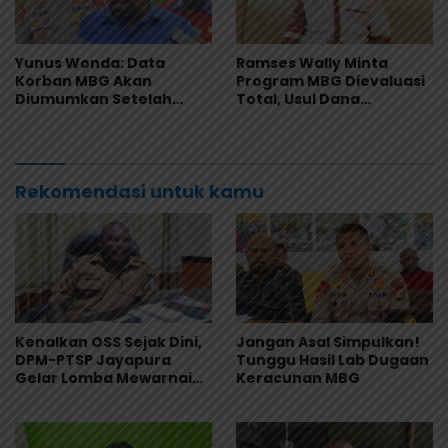
Yunus Wonda: Data
Ramses Wally Minta
Korban MBG Akan
Program MBG Dievaluasi
Diumumkan Setelah
Total, Usul Dana
Observasi Tiga Hari
Langsung Dikelola
Sekolah
Rekomendasi untuk kamu
Kenalkan OSS Sejak Dini,
Jangan Asal Simpulkan!
DPM-PTSP Jayapura
Tunggu Hasil Lab Dugaan
Gelar Lomba Mewarnai
Keracunan MBG
untuk 200 Anak