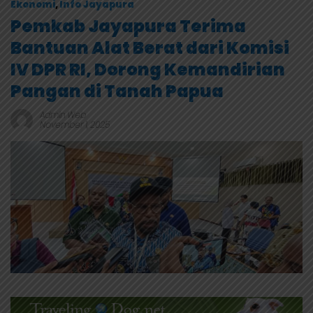
Ekonomi
,
Info Jayapura
Pemkab Jayapura Terima
Bantuan Alat Berat dari Komisi
IV DPR RI, Dorong Kemandirian
Pangan di Tanah Papua
Admin Web
November 1, 2025