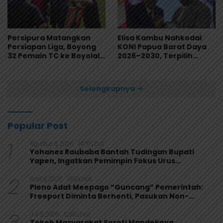
Persipura Matangkan
Elisa Kambu Nahkodai
Persiapan Liga, Boyong
KONI Papua Barat Daya
32 Pemain TC ke Boyolali
2026–2030, Terpilih
Usai Bungkam Eks PON
Secara Aklamasi
Papua 4-1
Selengkapnya
Popular Post
1
Agustus 6, 2026
1406 Lihat
Yohanes Raubaba Bantah Tudingan Bupati
Yapen, Ingatkan Pemimpin Fokus Urus
Kepentingan Rakyat
2
April 9, 2026
1351 Lihat
Pleno Adat Meepago “Guncang” Pemerintah:
Freeport Diminta Berhenti, Pasukan Non-
Organik Harus Ditarik
3
Juli 6, 2026
1238 Lihat
Tokoh Masyarakat Soroti Mandeknya