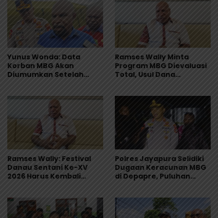
Yunus Wonda: Data
Ramses Wally Minta
Korban MBG Akan
Program MBG Dievaluasi
Diumumkan Setelah
Total, Usul Dana
Observasi Tiga Hari
Langsung Dikelola
Sekolah
Ramses Wally: Festival
Polres Jayapura Selidiki
Danau Sentani Ke-XV
Dugaan Keracunan MBG
2026 Harus Kembali
di Depapre, Puluhan
Masuk Kalender Event
Saksi Diperiksa dan
Nasional
Sampel Makanan Diuji