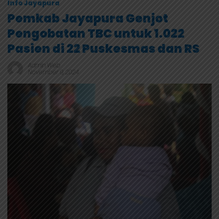
Info Jayapura
Pemkab Jayapura Genjot
Pengobatan TBC untuk 1.022
Pasien di 22 Puskesmas dan RS
Admin Web
November 9, 2024