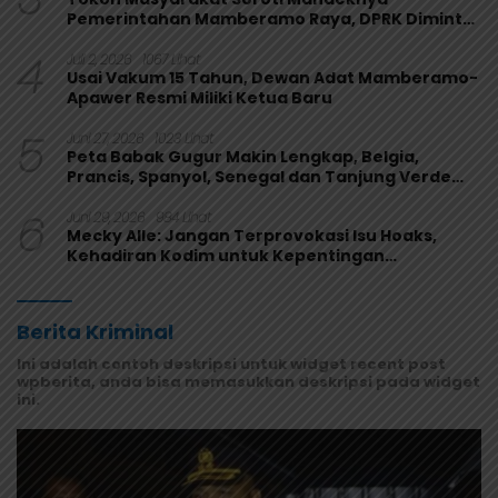
Pemerintahan Mamberamo Raya, DPRK Diminta
Perkuat Fungsi Pengawasan
4
Juli 2, 2026
1067 Lihat
Usai Vakum 15 Tahun, Dewan Adat Mamberamo-
Apawer Resmi Miliki Ketua Baru
5
Juni 27, 2026
1023 Lihat
Peta Babak Gugur Makin Lengkap, Belgia,
Prancis, Spanyol, Senegal dan Tanjung Verde
Melaju
6
Juni 29, 2026
984 Lihat
Mecky Alle: Jangan Terprovokasi Isu Hoaks,
Kehadiran Kodim untuk Kepentingan
Masyarakat Mamberamo Raya
Berita Kriminal
Ini adalah contoh deskripsi untuk widget recent post
wpberita, anda bisa memasukkan deskripsi pada widget
ini.