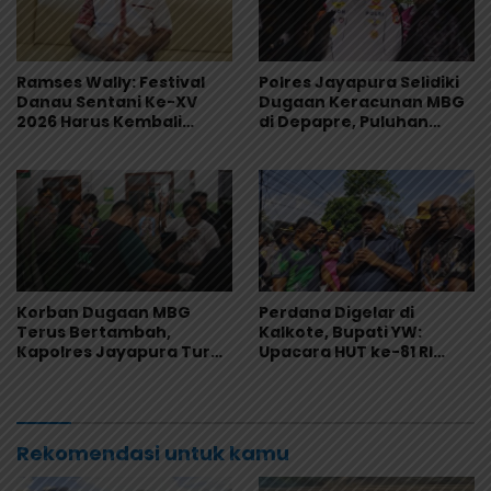
Ramses Wally: Festival
Polres Jayapura Selidiki
Danau Sentani Ke-XV
Dugaan Keracunan MBG
2026 Harus Kembali
di Depapre, Puluhan
Masuk Kalender Event
Saksi Diperiksa dan
Nasional
Sampel Makanan Diuji
Korban Dugaan MBG
Perdana Digelar di
Terus Bertambah,
Kalkote, Bupati YW:
Kapolres Jayapura Turun
Upacara HUT ke-81 RI
Langsung ke Puskesmas
Kabupaten Jayapura
dan RS
Libatkan Seluruh Distrik
Rekomendasi untuk kamu