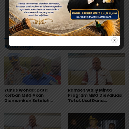
# 1.022 Pasien
# Penyakit TBC
# Puskesmas
Baca Juga
Yunus Wonda: Data
Ramses Wally Minta
Korban MBG Akan
Program MBG Dievaluasi
Diumumkan Setelah
Total, Usul Dana
Observasi Tiga Hari
Langsung Dikelola
Sekolah