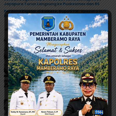
Jayapura Turun Langsung ke Puskesmas dan RS
Perdana Digelar di Kalkote, Bupati YW: Upacara HUT
ke-81 RI Kabupaten Jayapura Libatkan Seluruh Distrik
Post Views:
123