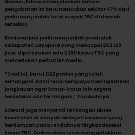
Namun, Edward menjelaskan bahwa
pengobatan ini baru mencakup sekitar 47% dari
perkiraan jumlah total suspek TBC di daerah
tersebut.
Berdasarkan perkiraan jumlah penduduk
Kabupaten Jayapura yang mencapai 203.152
jiwa, diperkirakan ada 2.180 kasus TBC yang
memerlukan perhatian medis.
“Saat ini, baru 1.022 pasien yang telah
tertangani. Kami terus berupaya meningkatkan
jangkauan agar kasus-kasus lain segera
terdeteksi dan tertangani,” tambahnya.
Edward juga menyoroti tantangan akses
kesehatan di wilayah-wilayah terpencil yang
berdampak pada rendahnya tingkat deteksi
kasus TBC. Dinkes akan terus menggalakkan