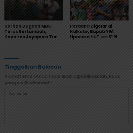
Korban Dugaan MBG
Perdana Digelar di
Terus Bertambah,
Kalkote, Bupati YW:
Kapolres Jayapura Turun
Upacara HUT ke-81 RI
Langsung ke Puskesmas
Kabupaten Jayapura
dan RS
Libatkan Seluruh Distrik
Tinggalkan Balasan
Alamat email Anda tidak akan dipublikasikan.
Ruas
yang wajib ditandai
*