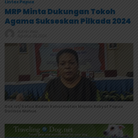
Lintas Papua
MRP Minta Dukungan Tokoh
Agama Sukseskan Pilkada 2024
Admin Web
Agustus 29, 2024
Dok ist/ Ketua Badan Kehormatan Majelis Rakyat Papua
Dorince Mehue