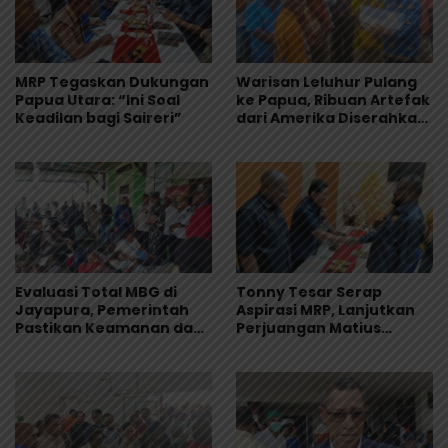
MRP Tegaskan Dukungan
Warisan Leluhur Pulang
Papua Utara: “Ini Soal
ke Papua, Ribuan Artefak
Keadilan bagi Saireri”
dari Amerika Diserahkan
ke Museum Uncen
Evaluasi Total MBG di
Tonny Tesar Serap
Jayapura, Pemerintah
Aspirasi MRP, Lanjutkan
Pastikan Keamanan dan
Perjuangan Matius
Kualitas Makanan
Awaitouw, Kawal
Perlindungan RUU
Masyarakat Adat