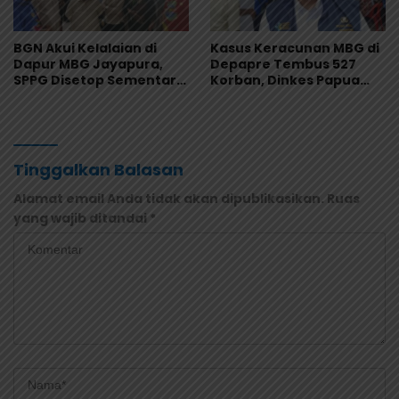
BGN Akui Kelalaian di
Kasus Keracunan MBG di
Dapur MBG Jayapura,
Depapre Tembus 527
SPPG Disetop Sementara
Korban, Dinkes Papua
dan Dievaluasi Total
Pastikan Tak Ada Pasien
Kritis
Tinggalkan Balasan
Alamat email Anda tidak akan dipublikasikan.
Ruas
yang wajib ditandai
*