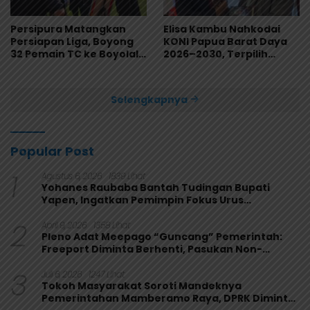
Persipura Matangkan
Elisa Kambu Nahkodai
Persiapan Liga, Boyong
KONI Papua Barat Daya
32 Pemain TC ke Boyolali
2026–2030, Terpilih
Usai Bungkam Eks PON
Secara Aklamasi
Papua 4-1
Selengkapnya
Popular Post
1
Agustus 6, 2026
1839 Lihat
Yohanes Raubaba Bantah Tudingan Bupati
Yapen, Ingatkan Pemimpin Fokus Urus
Kepentingan Rakyat
2
April 9, 2026
1358 Lihat
Pleno Adat Meepago “Guncang” Pemerintah:
Freeport Diminta Berhenti, Pasukan Non-
Organik Harus Ditarik
3
Juli 6, 2026
1247 Lihat
Tokoh Masyarakat Soroti Mandeknya
Pemerintahan Mamberamo Raya, DPRK Diminta