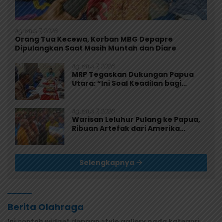
Agustus 7, 2026
Orang Tua Kecewa, Korban MBG Depapre
Dipulangkan Saat Masih Muntah dan Diare
Agustus 7, 2026
MRP Tegaskan Dukungan Papua
Utara: “Ini Soal Keadilan bagi
Saireri”
Agustus 7, 2026
Warisan Leluhur Pulang ke Papua,
Ribuan Artefak dari Amerika
Diserahkan ke Museum Uncen
Selengkapnya
Berita Olahraga
Ini contoh widget dengan style gallery pada kategori