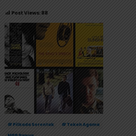
Post Views:
88
# Pilkada Serentak
# Tokoh Agama
MRP Papua