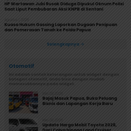
HP Wartawan Jubi Rusak Diduga Dipukul Oknum Polisi
Saat Liput Pembubaran Aksi KNPB di Sentani
Agustus 1, 2026
Kuasa Hukum Gassing Laporkan Dugaan Penipuan
dan Pemerasan Tanah ke Polda Papua
Selengkapnya
Otomotif
Ini adalah contoh keterangan untuk widget dengan
kategori otomotif, anda bisa dengan mudah
memasukkannya pada widget.
Mei 29, 2026
Bajaj Masuk Papua, Buka Peluang
Bisnis dan Lapangan Kerja Baru
Mei 29, 2026
Update Harga Mobil Toyota 2026,
Dari Calya hingga Land Cruiser