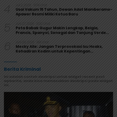
Perkuat Fungsi Pengawasan
4
Juli 2, 2026
1074 Lihat
Usai Vakum 15 Tahun, Dewan Adat Mamberamo-
Apawer Resmi Miliki Ketua Baru
5
Juni 27, 2026
1032 Lihat
Peta Babak Gugur Makin Lengkap, Belgia,
Prancis, Spanyol, Senegal dan Tanjung Verde
Melaju
6
Juni 29, 2026
991 Lihat
Mecky Alle: Jangan Terprovokasi Isu Hoaks,
Kehadiran Kodim untuk Kepentingan
Masyarakat Mamberamo Raya
Berita Kriminal
Ini adalah contoh deskripsi untuk widget recent post
wpberita, anda bisa memasukkan deskripsi pada widget
ini.