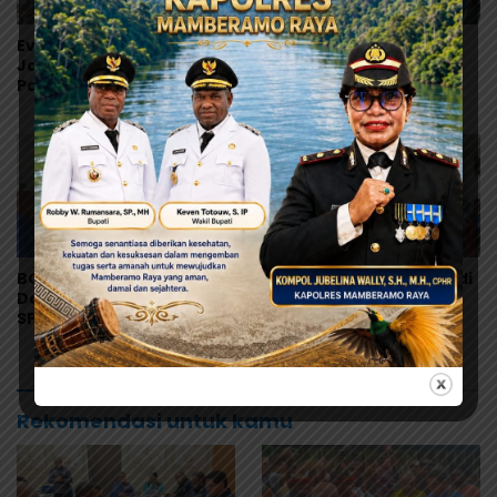
Evaluasi Total MBG di
Tonny Tesar Serap
Jayapura, Pemerintah
Aspirasi MRP, Lanjutkan
Pastikan Keamanan dan
Perjuangan Matius
Kualitas Makanan
Awaitouw, Kawal
Perlindungan RUU
Masyarakat Adat
BGN Akui Kelalaian di
Kasus Keracunan MBG di
Dapur MBG Jayapura,
Depapre Tembus 527
SPPG Disetop Sementara
Korban, Dinkes Papua
dan Dievaluasi Total
Pastikan Tak Ada Pasien
Kritis
Rekomendasi untuk kamu