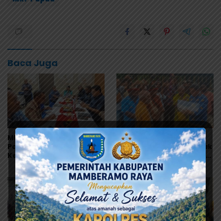
Baca Juga
MRP Tegaskan Dukungan
Warisan Leluhur Pulang
Papua Utara: “Ini Soal
ke Papua, Ribuan Artefak
Keadilan bagi Saireri”
dari Amerika Diserahkan
ke Museum Uncen